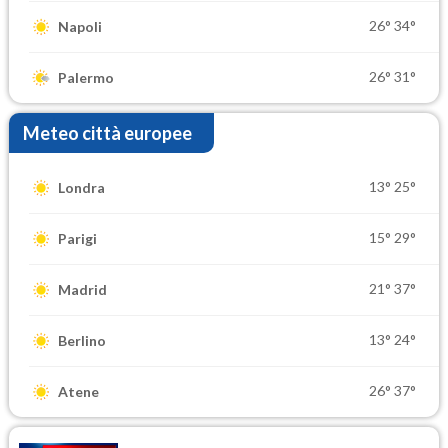
26°
34°
Napoli
26°
31°
Palermo
Meteo città europee
13°
25°
Londra
15°
29°
Parigi
21°
37°
Madrid
13°
24°
Berlino
26°
37°
Atene