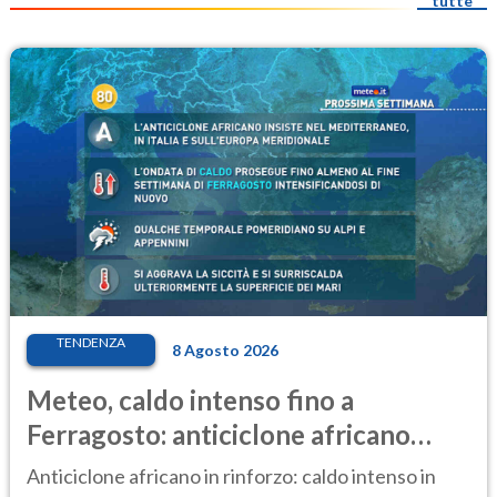
tutte
TENDENZA
8 Agosto 2026
Meteo, caldo intenso fino a
Ferragosto: anticiclone africano
ancora protagonista
Anticiclone africano in rinforzo: caldo intenso in