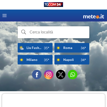
Liu Fush...
Roma
35°
36°
Milano
Napoli
35°
34°