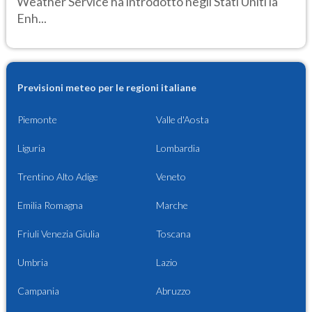
Weather Service ha introdotto negli Stati Uniti la
Enh...
Previsioni meteo per le regioni italiane
Piemonte
Valle d'Aosta
Liguria
Lombardia
Trentino Alto Adige
Veneto
Emilia Romagna
Marche
Friuli Venezia Giulia
Toscana
Umbria
Lazio
Campania
Abruzzo