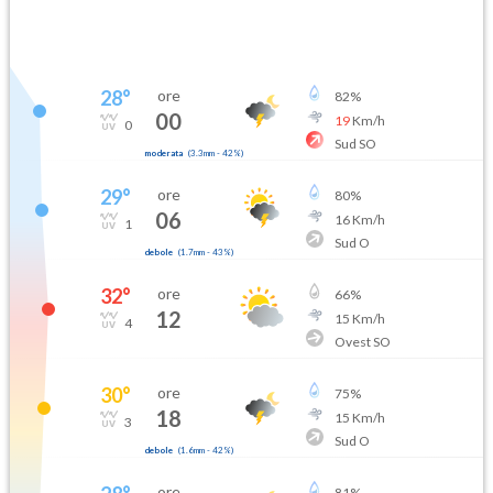
28
°
ore
82
%
00
19
Km/h
0
Sud SO
moderata
(
3.3mm
-
42
%)
29
°
ore
80
%
06
16
Km/h
1
Sud O
debole
(
1.7mm
-
43
%)
32
°
ore
66
%
12
15
Km/h
4
Ovest SO
30
°
ore
75
%
18
15
Km/h
3
Sud O
debole
(
1.6mm
-
42
%)
ore
81
%