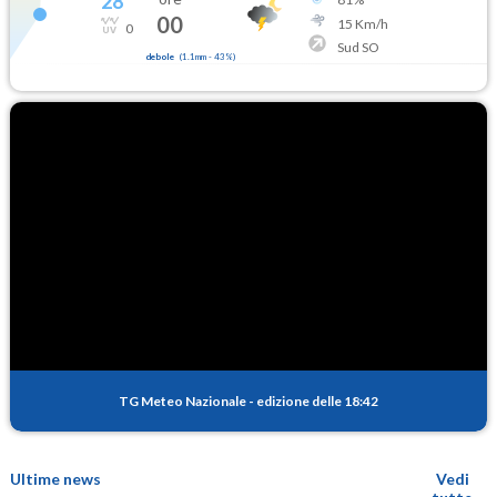
28
°
00
15
Km/h
0
Sud SO
debole
(
1.1mm
-
43
%)
TG Meteo Nazionale
-
edizione delle 18:42
Ultime news
Vedi