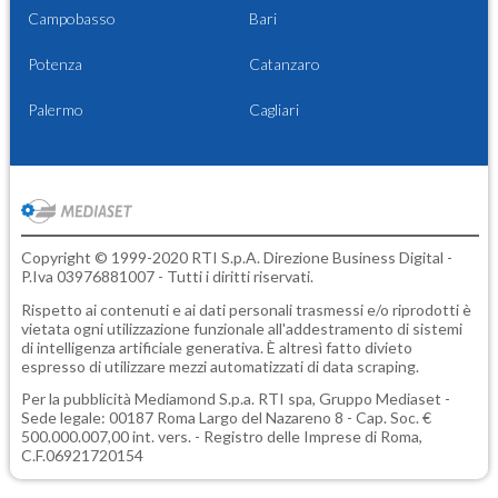
Campobasso
Bari
Potenza
Catanzaro
Palermo
Cagliari
Copyright © 1999-2020 RTI S.p.A. Direzione Business Digital -
P.Iva 03976881007 - Tutti i diritti riservati.
Rispetto ai contenuti e ai dati personali trasmessi e/o riprodotti è
vietata ogni utilizzazione funzionale all'addestramento di sistemi
di intelligenza artificiale generativa. È altresì fatto divieto
espresso di utilizzare mezzi automatizzati di data scraping.
Per la pubblicità
Mediamond S.p.a.
RTI spa, Gruppo Mediaset -
Sede legale: 00187 Roma Largo del Nazareno 8 - Cap. Soc. €
500.000.007,00 int. vers. - Registro delle Imprese di Roma,
C.F.06921720154