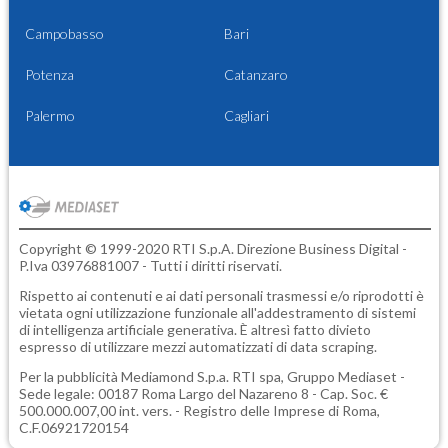
Campobasso
Bari
Potenza
Catanzaro
Palermo
Cagliari
Copyright © 1999-2020 RTI S.p.A. Direzione Business Digital -
P.Iva 03976881007 - Tutti i diritti riservati.
Rispetto ai contenuti e ai dati personali trasmessi e/o riprodotti è
vietata ogni utilizzazione funzionale all'addestramento di sistemi
di intelligenza artificiale generativa. È altresì fatto divieto
espresso di utilizzare mezzi automatizzati di data scraping.
Per la pubblicità
Mediamond S.p.a.
RTI spa, Gruppo Mediaset -
Sede legale: 00187 Roma Largo del Nazareno 8 - Cap. Soc. €
500.000.007,00 int. vers. - Registro delle Imprese di Roma,
C.F.06921720154