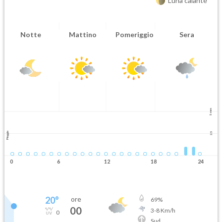
Luna calante
Notte
Mattino
Pomeriggio
Sera
5 mm
Pioggia
2.5
0
6
12
18
24
20
°
ore
69
%
00
3
-
8
Km/h
0
Sud