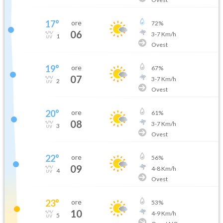
17
°
ore
72
%
06
3
-
7
Km/h
1
Ovest
19
°
ore
67
%
07
3
-
7
Km/h
2
Ovest
20
°
ore
61
%
08
3
-
7
Km/h
3
Ovest
22
°
ore
56
%
09
4
-
8
Km/h
4
Ovest
23
°
ore
53
%
10
4
-
9
Km/h
5