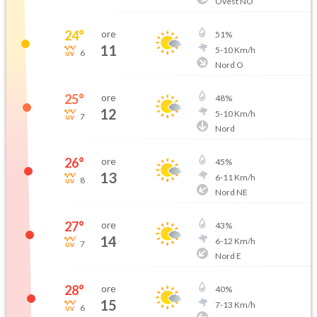
Ovest NO
24
°
ore
51
%
11
5
-
10
Km/h
6
Nord O
25
°
ore
48
%
12
5
-
10
Km/h
7
Nord
26
°
ore
45
%
13
6
-
11
Km/h
8
Nord NE
27
°
ore
43
%
14
6
-
12
Km/h
7
Nord E
28
°
ore
40
%
15
7
-
13
Km/h
6