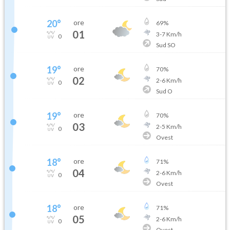
20
°
ore
69
%
01
3
-
7
Km/h
0
Sud SO
19
°
ore
70
%
02
2
-
6
Km/h
0
Sud O
19
°
ore
70
%
03
2
-
5
Km/h
0
Ovest
18
°
ore
71
%
04
2
-
6
Km/h
0
Ovest
18
°
ore
71
%
05
2
-
6
Km/h
0
Ovest