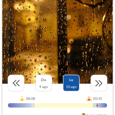
Do
Lu
9 ago
10 ago
06:08
20:35