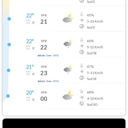
Sud E
22
°
ore
65
%
21
5
-
13
Km/h
0
Sud E
22
°
ore
66
%
22
5
-
12
Km/h
0
Sud SE
debole
(
1mm
-
30
%)
21
°
ore
67
%
23
5
-
11
Km/h
0
Sud SE
debole
(
1mm
-
30
%)
20
°
ore
68
%
00
4
-
10
Km/h
0
Sud SO