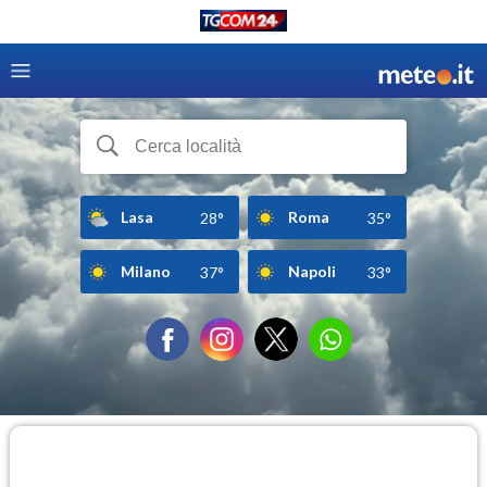
Lasa
Roma
28°
35°
Milano
Napoli
37°
33°