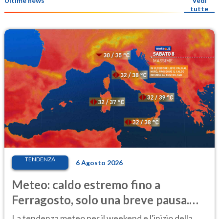
Ultime news
Vedi
tutte
TENDENZA
6 Agosto 2026
Meteo: caldo estremo fino a
Ferragosto, solo una breve pausa.
Ecco dove
La tendenza meteo per il weekend e l'inizio della