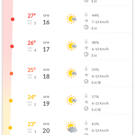
Est
27
°
ore
44
%
16
7
-
13
Km/h
5
Est
26
°
ore
48
%
17
6
-
13
Km/h
4
Est
25
°
ore
53
%
18
6
-
13
Km/h
3
Est SE
24
°
ore
57
%
19
6
-
13
Km/h
2
Est SE
23
°
ore
61
%
20
6
-
13
Km/h
1