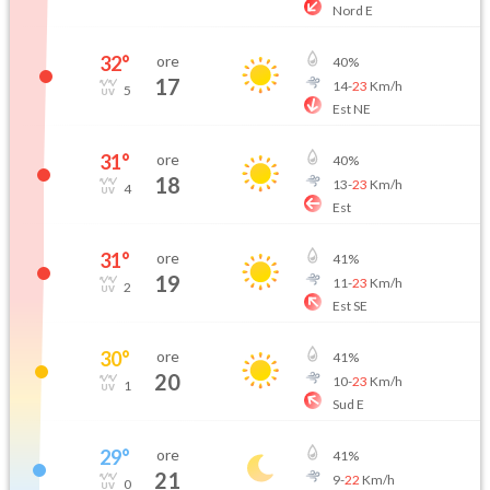
Nord E
32
°
ore
40
%
17
14
-
23
Km/h
5
Est NE
31
°
ore
40
%
18
13
-
23
Km/h
4
Est
31
°
ore
41
%
19
11
-
23
Km/h
2
Est SE
30
°
ore
41
%
20
10
-
23
Km/h
1
Sud E
29
°
ore
41
%
21
9
-
22
Km/h
0