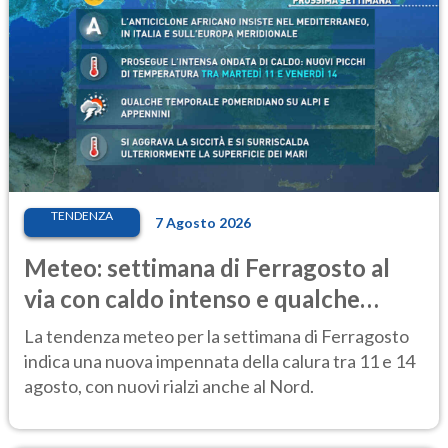
TENDENZA
7 Agosto 2026
Meteo: settimana di Ferragosto al
via con caldo intenso e qualche
temporale
La tendenza meteo per la settimana di Ferragosto
indica una nuova impennata della calura tra 11 e 14
agosto, con nuovi rialzi anche al Nord.