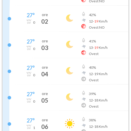
Ovest NO
27
°
ore
42
%
02
12
-
19
Km/h
0
Ovest NO
27
°
ore
41
%
03
13
-
19
Km/h
0
Ovest
27
°
ore
40
%
04
12
-
19
Km/h
0
Ovest
27
°
ore
39
%
05
12
-
18
Km/h
0
Ovest
27
°
ore
38
%
06
12
-
18
Km/h
1