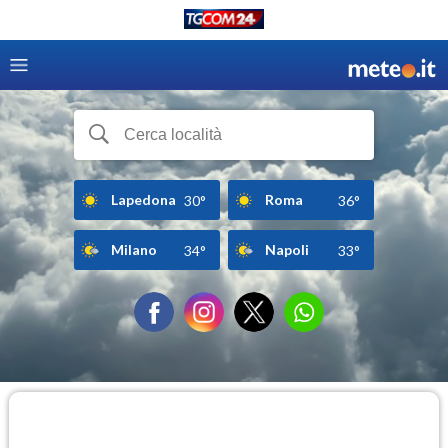
Lapedona
Roma
30°
36°
Milano
Napoli
34°
33°