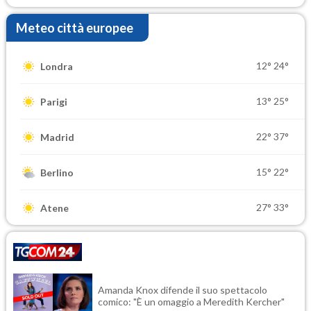
Meteo città europee
12°
24°
Londra
13°
25°
Parigi
22°
37°
Madrid
15°
22°
Berlino
27°
33°
Atene
Amanda Knox difende il suo spettacolo
comico: "È un omaggio a Meredith Kercher"