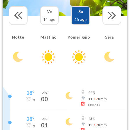
Ve
Sa
14 ago
15 ago
Notte
Mattino
Pomeriggio
Sera
28
°
ore
44
%
00
11
-
19
Km/h
0
Nord O
28
°
ore
43
%
01
12
-
19
Km/h
0