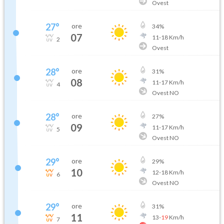
Ovest
27
°
ore
34
%
07
11
-
18
Km/h
2
Ovest
28
°
ore
31
%
08
11
-
17
Km/h
4
Ovest NO
28
°
ore
27
%
09
11
-
17
Km/h
5
Ovest NO
29
°
ore
29
%
10
12
-
18
Km/h
6
Ovest NO
29
°
ore
31
%
11
13
-
19
Km/h
7