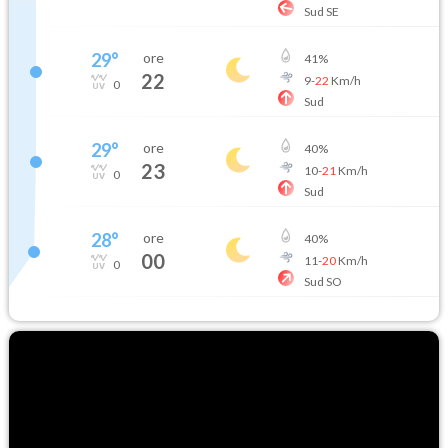
Sud SE
29
°
ore
41
%
22
9
-
22
Km/h
0
Sud
29
°
ore
40
%
23
10
-
21
Km/h
0
Sud
28
°
ore
40
%
00
11
-
20
Km/h
0
Sud SO