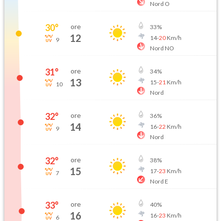
Nord O
30
°
ore
33
%
12
14
-
20
Km/h
9
Nord NO
31
°
ore
34
%
13
15
-
21
Km/h
10
Nord
32
°
ore
36
%
14
16
-
22
Km/h
9
Nord
32
°
ore
38
%
15
17
-
23
Km/h
7
Nord E
33
°
ore
40
%
16
16
-
23
Km/h
6