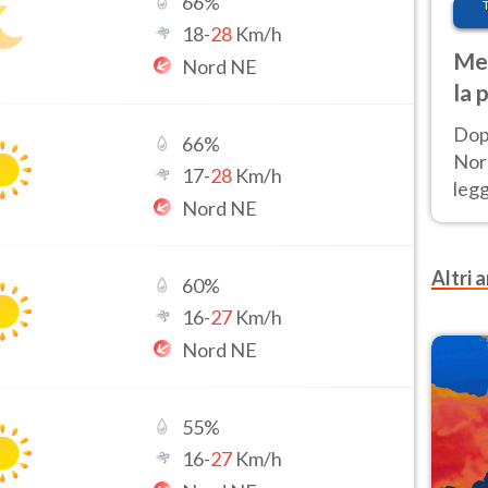
66
%
18
-
28
Km/h
Met
Nord NE
la 
Dop
66
%
Nord
17
-
28
Km/h
leg
Nord NE
nuov
afr
Altri a
60
%
16
-
27
Km/h
Nord NE
55
%
16
-
27
Km/h