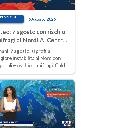
REVISIONE
6 Agosto 2026
eo: 7 agosto con rischio
ifragi al Nord! Al Centro-
 caldo estremo
ni, 7 agosto, si profila
iore instabilità al Nord con
orali e rischio nubifragi. Caldo
pre estremo al Centro-Sud. Le
isioni.