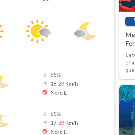
Met
Fer
pau
La 
e l'
quel
65
%
Fer
16
-
29
Km/h
tem
Nord E
65
%
17
-
29
Km/h
Nord E