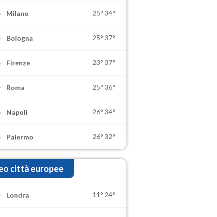
25°
34°
Milano
25°
37°
Bologna
23°
37°
Firenze
25°
36°
Roma
26°
34°
Napoli
26°
32°
Palermo
o città europee
11°
24°
Londra