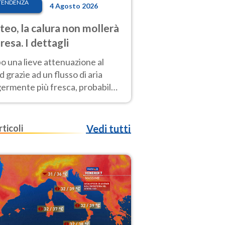
TENDENZA
4 Agosto 2026
eo, la calura non mollerà
presa. I dettagli
o una lieve attenuazione al
 grazie ad un flusso di aria
germente più fresca, probabile
o rinforzo dell’anticiclone
icano entro Ferragosto
rticoli
Vedi tutti