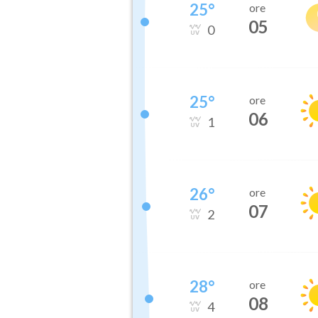
25
°
ore
05
0
25
°
ore
06
1
26
°
ore
07
2
28
°
ore
08
4