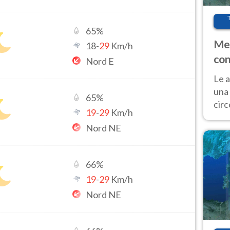
65
%
Met
18
-
29
Km/h
con
Nord E
Le a
una 
65
%
cir
19
-
29
Km/h
del 
Nord NE
gior
Fer
66
%
19
-
29
Km/h
Nord NE