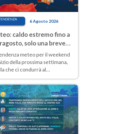
TENDENZA
6 Agosto 2026
eo: caldo estremo fino a
ragosto, solo una breve
sa. Ecco dove
tendenza meteo per il weekend
inizio della prossima settimana,
la che ci condurrà al
ragosto, vede ancora
perature molto elevate