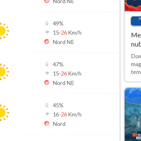
Nord NE
P
49
%
15
-
26
Km/h
Met
Nord NE
nub
Sud
Doma
magg
47
%
temp
15
-
26
Km/h
sem
Nord NE
prev
45
%
16
-
26
Km/h
Nord