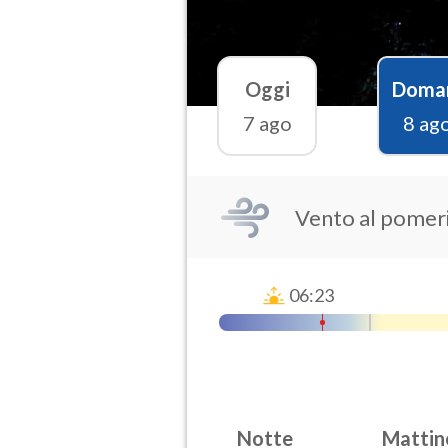
Oggi
Doma
7 ago
8 ag
Vento al pomeri
06:23
Notte
Mattin