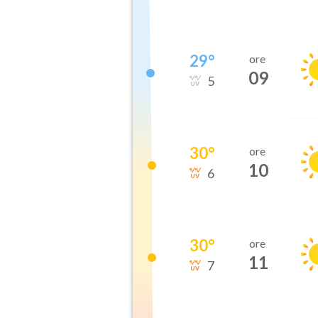
29
°
ore
09
5
30
°
ore
10
6
30
°
ore
11
7