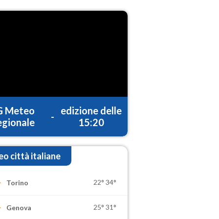
G Meteo
edizione delle
-
gionale
15:20
o città italiane
22°
34°
Torino
25°
31°
Genova