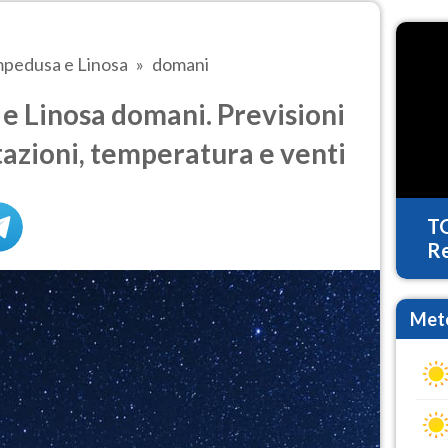
pedusa e Linosa
domani
 Linosa domani. Previsioni
tazioni, temperatura e venti
T
Re
Mete