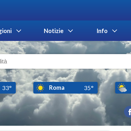
ioni
Notizie
Info
Roma
33°
35°