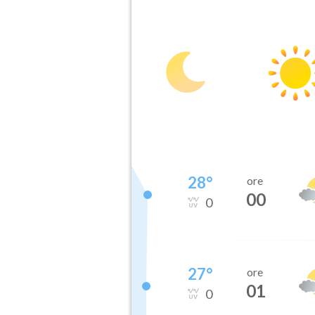
28
°
ore
00
0
27
°
ore
01
0