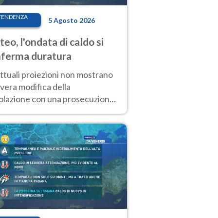
TENDENZA
5 Agosto 2026
eo, l'ondata di caldo si
ferma duratura
ttuali proiezioni non mostrano
vera modifica della
colazione con una prosecuzione
caldo fuori scala per molti
ni, compresa la settimana di
ragosto