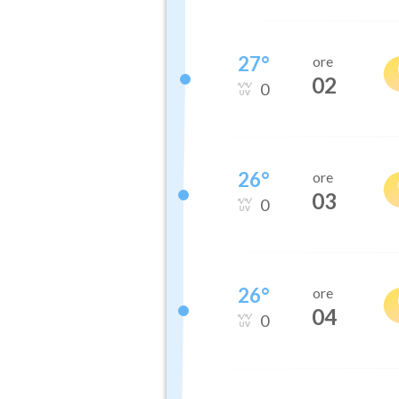
27
°
ore
02
0
26
°
ore
03
0
26
°
ore
04
0