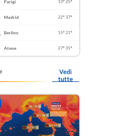
13°
25°
Parigi
22°
37°
Madrid
15°
21°
Berlino
27°
35°
Atene
e
Vedi
tutte