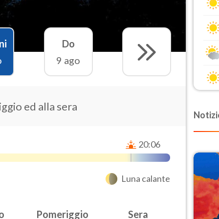
ni
Do
o
9 ago
ggio ed alla sera
Notizi
20:06
Luna calante
o
Pomeriggio
Sera