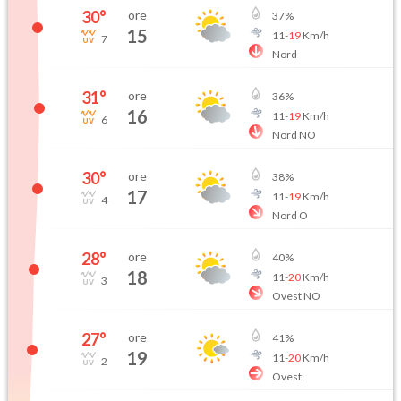
30
°
ore
37
%
15
11
-
19
Km/h
7
Nord
31
°
ore
36
%
16
11
-
19
Km/h
6
Nord NO
30
°
ore
38
%
17
11
-
19
Km/h
4
Nord O
28
°
ore
40
%
18
11
-
20
Km/h
3
Ovest NO
27
°
ore
41
%
19
11
-
20
Km/h
2
Ovest