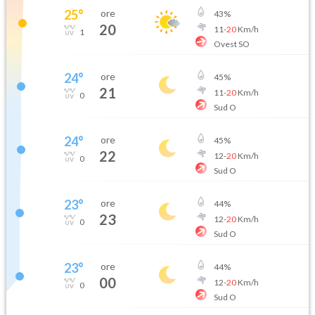
25
°
ore
43
%
20
11
-
20
Km/h
1
Ovest SO
24
°
ore
45
%
21
11
-
20
Km/h
0
Sud O
24
°
ore
45
%
22
12
-
20
Km/h
0
Sud O
23
°
ore
44
%
23
12
-
20
Km/h
0
Sud O
23
°
ore
44
%
00
12
-
20
Km/h
0
Sud O