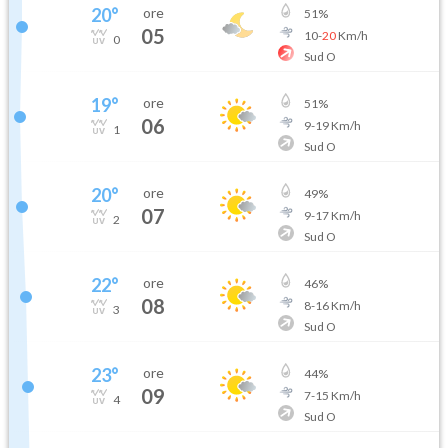
20
°
ore
51
%
05
10
-
20
Km/h
0
Sud O
19
°
ore
51
%
06
9
-
19
Km/h
1
Sud O
20
°
ore
49
%
07
9
-
17
Km/h
2
Sud O
22
°
ore
46
%
08
8
-
16
Km/h
3
Sud O
23
°
ore
44
%
09
7
-
15
Km/h
4
Sud O