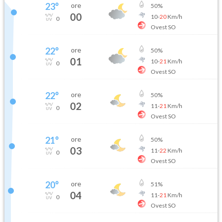
23
°
ore
50
%
00
10
-
20
Km/h
0
Ovest SO
22
°
ore
50
%
01
10
-
21
Km/h
0
Ovest SO
22
°
ore
50
%
02
11
-
21
Km/h
0
Ovest SO
21
°
ore
50
%
03
11
-
22
Km/h
0
Ovest SO
20
°
ore
51
%
04
11
-
21
Km/h
0
Ovest SO