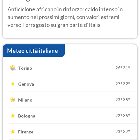
ancora protagonista
Anticiclone africano in rinforzo: caldo intenso in
aumento nei prossimi giorni, con valori estremi
verso Ferragosto su gran parte d’Italia
Meteo città italiane
26°
31°
Torino
27°
32°
Genova
23°
35°
Milano
22°
35°
Bologna
23°
37°
Firenze