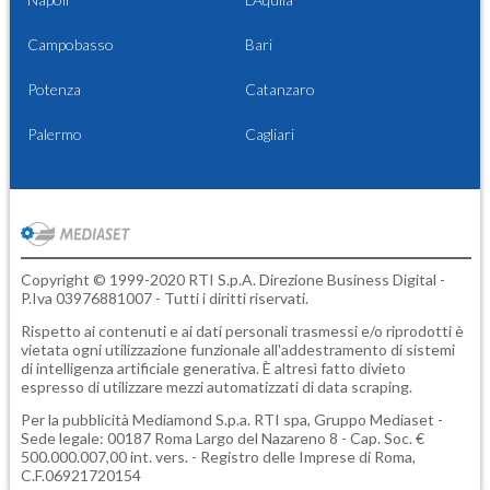
Campobasso
Bari
Potenza
Catanzaro
Palermo
Cagliari
Copyright © 1999-2020 RTI S.p.A. Direzione Business Digital -
P.Iva 03976881007 - Tutti i diritti riservati.
Rispetto ai contenuti e ai dati personali trasmessi e/o riprodotti è
vietata ogni utilizzazione funzionale all'addestramento di sistemi
di intelligenza artificiale generativa. È altresì fatto divieto
espresso di utilizzare mezzi automatizzati di data scraping.
Per la pubblicità
Mediamond S.p.a.
RTI spa, Gruppo Mediaset -
Sede legale: 00187 Roma Largo del Nazareno 8 - Cap. Soc. €
500.000.007,00 int. vers. - Registro delle Imprese di Roma,
C.F.06921720154