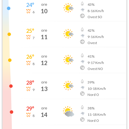
24
°
ore
43
%
10
8
-
16
Km/h
6
Ovest SO
25
°
ore
42
%
11
9
-
16
Km/h
7
Ovest
26
°
ore
41
%
12
9
-
17
Km/h
8
Ovest NO
28
°
ore
39
%
13
10
-
18
Km/h
9
Nord O
29
°
ore
38
%
14
11
-
18
Km/h
8
Nord O