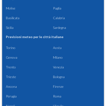
Molise
Puglia
Basilicata
Calabria
Sicilia
Sardegna
Previsioni meteo per le città italiane
Torino
Aosta
Genova
Milano
Trento
Venezia
Trieste
Bologna
Ancona
Firenze
Perugia
Roma
Napoli
L'Aquila