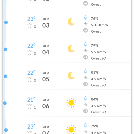
Ovest
23
°
ore
76
%
03
5
-
10
Km/h
0
Ovest
22
°
ore
79
%
04
5
-
9
Km/h
0
Ovest SO
22
°
ore
81
%
05
4
-
9
Km/h
0
Ovest SO
21
°
ore
84
%
06
4
-
9
Km/h
1
Ovest SO
23
°
ore
79
%
07
4
-
8
Km/h