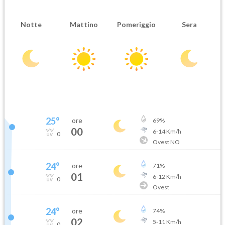
Notte
Mattino
Pomeriggio
Sera
25
°
ore
69
%
00
6
-
14
Km/h
0
Ovest NO
24
°
ore
71
%
01
6
-
12
Km/h
0
Ovest
24
°
ore
74
%
02
5
-
11
Km/h
0