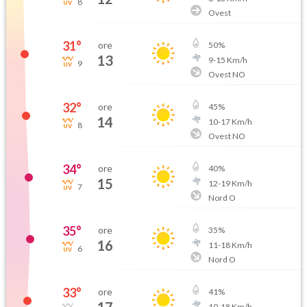
8
Ovest
31
°
ore
50
%
13
9
-
15
Km/h
9
Ovest NO
32
°
ore
45
%
14
10
-
17
Km/h
8
Ovest NO
34
°
ore
40
%
15
12
-
19
Km/h
7
Nord O
35
°
ore
35
%
16
11
-
18
Km/h
6
Nord O
33
°
ore
41
%
10
-
18
Km/h