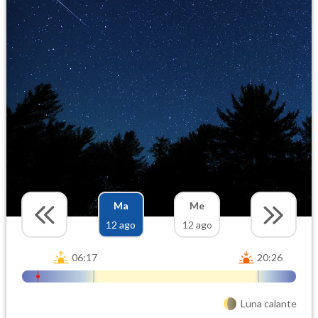
Ma
Me
12 ago
12 ago
06:17
20:26
Luna calante