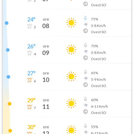
2
Ovest SO
24
°
ore
75
%
08
3
-
8
Km/h
3
Ovest SO
26
°
ore
70
%
09
3
-
8
Km/h
4
Ovest SO
27
°
ore
65
%
10
5
-
9
Km/h
6
Ovest SO
29
°
ore
60
%
11
6
-
11
Km/h
7
Ovest SO
30
°
ore
55
%
12
8
-
13
Km/h