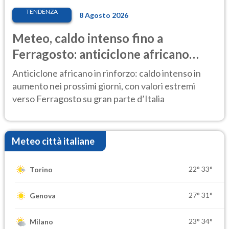
TENDENZA
8 Agosto 2026
Meteo, caldo intenso fino a
Ferragosto: anticiclone africano
ancora protagonista
Anticiclone africano in rinforzo: caldo intenso in
aumento nei prossimi giorni, con valori estremi
verso Ferragosto su gran parte d’Italia
Meteo città italiane
22°
33°
Torino
27°
31°
Genova
23°
34°
Milano