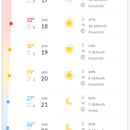
17
4
Ovest NO
32
°
ore
47
%
18
10
-
18
Km/h
3
Ovest NO
30
°
ore
54
%
19
9
-
18
Km/h
2
Ovest NO
29
°
ore
60
%
20
8
-
18
Km/h
1
Ovest NO
27
°
ore
66
%
21
7
-
18
Km/h
0
Ovest
26
°
ore
69
%