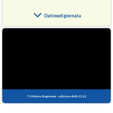
Dati medi giornata
O3
92.8
(Ozono)
NO2
2.7
(Diossido di azoto)
SO2
0.4
(Anidride solforosa)
PM10
17.3
(Materia particolata)
TG Meteo Regionale
-
edizione delle 15:12
PM25
11.4
(Materia particolata)