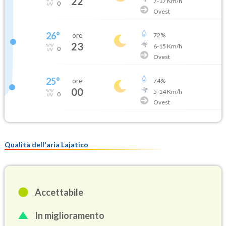
22
7
-
17
Km/h
0
Ovest
26
°
ore
72
%
23
6
-
15
Km/h
0
Ovest
25
°
ore
74
%
00
5
-
14
Km/h
0
Ovest
Qualità dell'aria Lajatico
Accettabile
In miglioramento