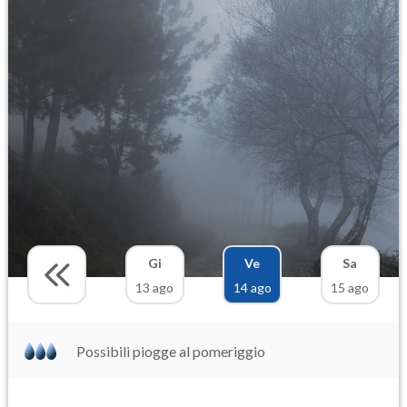
Gi
Ve
Sa
13 ago
14 ago
15 ago
Possibili piogge al pomeriggio