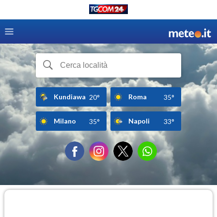
Kundiawa
Roma
20°
35°
Milano
Napoli
35°
33°