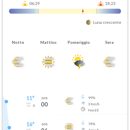
06:29
18:23
Luna crescente
Notte
Mattino
Pomeriggio
Sera
11
°
ore
99
%
00
3
Km/h
0
Nord E
16
°
ore
78
%