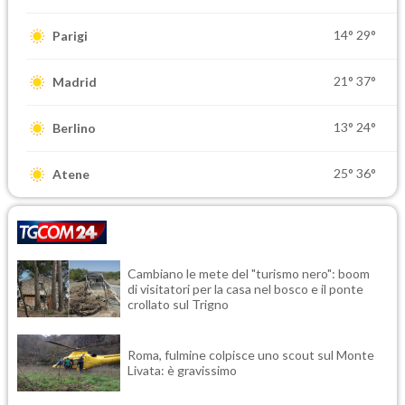
14°
29°
Parigi
21°
37°
Madrid
13°
24°
Berlino
25°
36°
Atene
Cambiano le mete del "turismo nero": boom
di visitatori per la casa nel bosco e il ponte
crollato sul Trigno
Roma, fulmine colpisce uno scout sul Monte
Livata: è gravissimo