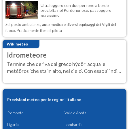
Ultraleggero con due persone a bordo
precipita nel Pordenonese: passeggero
gravissimo
Sul posto ambulanze, auto medica e diversi equipaggi dei Vigili del
fuoco. Praticamente illeso il pilota
Wikimeteo
Idrometeore
Termine che deriva dal greco hýdōr 'acqua' e
metéōros 'che sta in alto, nel cielo'. Con esso si indi...
Previsioni meteo per le regioni italiane
Piemonte
Valle d'Aosta
Liguria
Lombardia