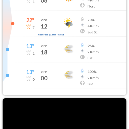
06
4
Km/h
1
Nord
22
°
ore
70
%
12
4
Km/h
7
Sud SE
moderata
(
2.6mm
-
80
%)
13
°
ore
98
%
18
2
Km/h
1
Est
13
°
ore
100
%
00
2
Km/h
0
Sud