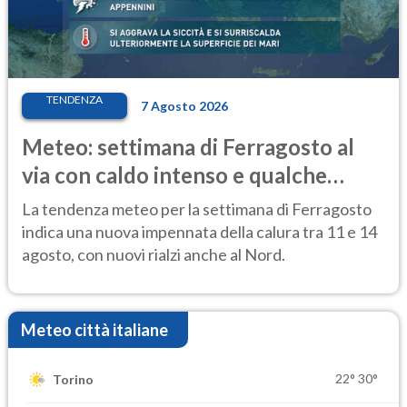
TENDENZA
7 Agosto 2026
Meteo: settimana di Ferragosto al
via con caldo intenso e qualche
temporale
La tendenza meteo per la settimana di Ferragosto
indica una nuova impennata della calura tra 11 e 14
agosto, con nuovi rialzi anche al Nord.
Meteo città italiane
22°
30°
Torino