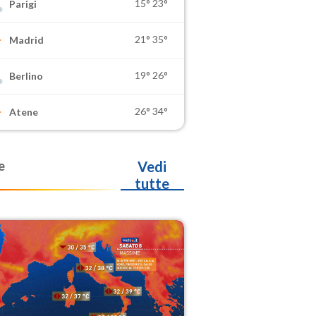
15°
23°
Parigi
21°
35°
Madrid
19°
26°
Berlino
26°
34°
Atene
e
Vedi
tutte