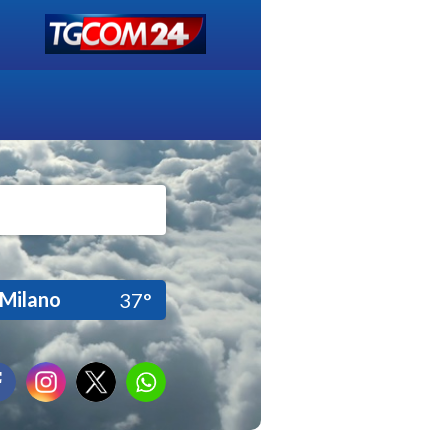
Milano
37°