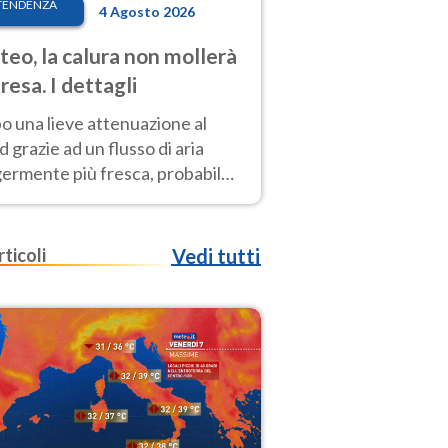
TENDENZA
4 Agosto 2026
eo, la calura non mollerà
presa. I dettagli
o una lieve attenuazione al
 grazie ad un flusso di aria
germente più fresca, probabile
o rinforzo dell’anticiclone
icano entro Ferragosto
rticoli
Vedi tutti