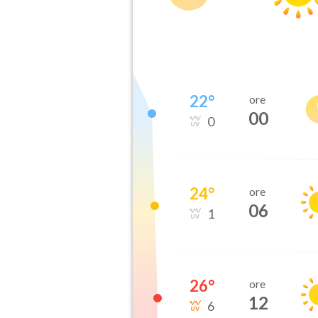
22
°
ore
00
0
24
°
ore
06
1
26
°
ore
12
6