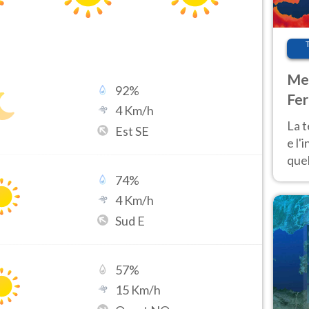
Met
92
%
Fer
4
Km/h
pau
La 
Est SE
e l'
quel
Fer
74
%
tem
4
Km/h
Sud E
57
%
15
Km/h