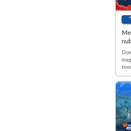
P
Met
nub
Sud
Doma
magg
temp
sem
prev