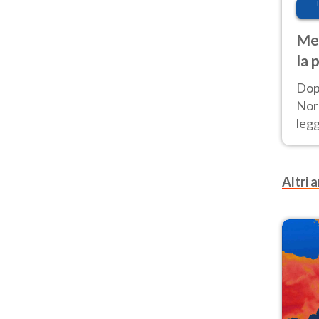
Met
la 
Dop
Nord
leg
nuov
afr
Altri a