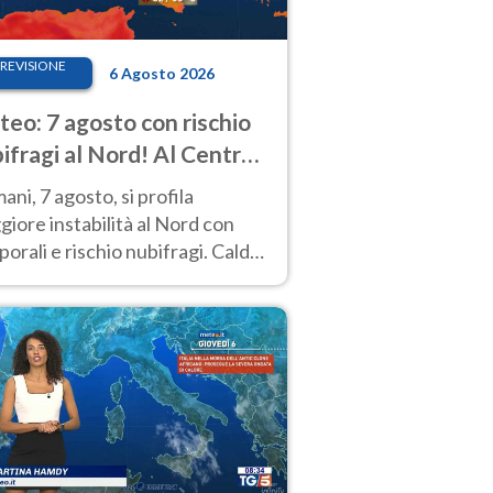
REVISIONE
6 Agosto 2026
eo: 7 agosto con rischio
ifragi al Nord! Al Centro-
 caldo estremo
ni, 7 agosto, si profila
iore instabilità al Nord con
orali e rischio nubifragi. Caldo
pre estremo al Centro-Sud. Le
isioni.