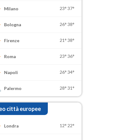
23°
37°
Milano
26°
38°
Bologna
21°
38°
Firenze
23°
36°
Roma
26°
34°
Napoli
28°
31°
Palermo
o città europee
12°
22°
Londra