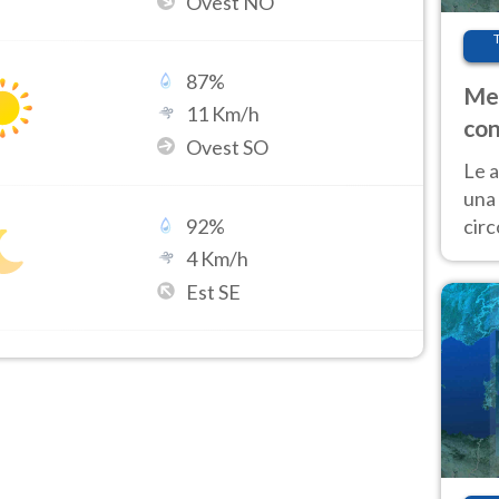
Ovest NO
87
%
Met
11
Km/h
con
Ovest SO
Le a
una 
cir
92
%
del 
4
Km/h
gior
Est SE
Fer