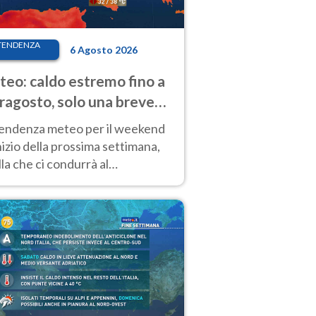
TENDENZA
6 Agosto 2026
eo: caldo estremo fino a
ragosto, solo una breve
sa. Ecco dove
tendenza meteo per il weekend
inizio della prossima settimana,
la che ci condurrà al
ragosto, vede ancora
perature molto elevate