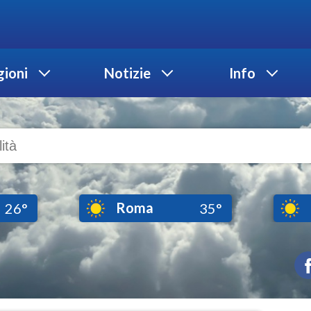
ioni
Notizie
Info
Roma
26°
35°