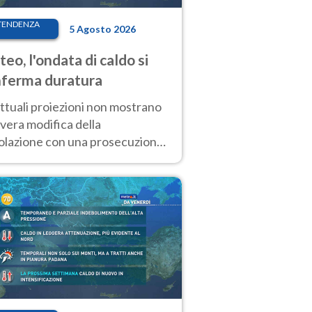
TENDENZA
5 Agosto 2026
eo, l'ondata di caldo si
ferma duratura
ttuali proiezioni non mostrano
vera modifica della
colazione con una prosecuzione
caldo fuori scala per molti
ni, compresa la settimana di
ragosto