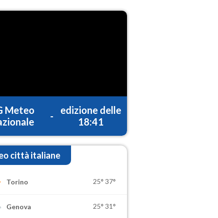
G Meteo
edizione delle
-
zionale
18:41
o città italiane
25°
37°
Torino
25°
31°
Genova