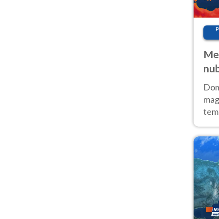
P
Met
nub
Sud
Doma
magg
temp
sem
prev