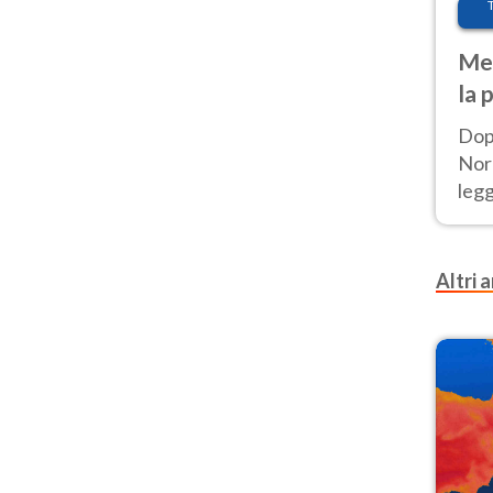
Met
la 
Dop
Nord
leg
nuov
afr
Altri a