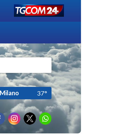
Milano
37°