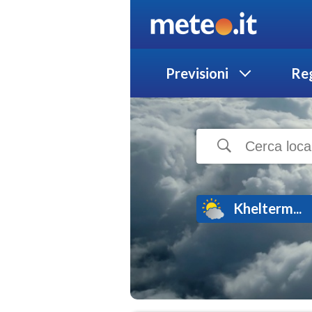
Previsioni
Reg
Khelterm...