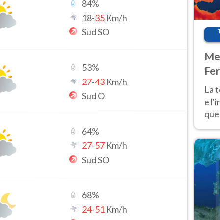
84
%
18
-
35
Km/h
Sud SO
Met
53
%
Fer
27
-
43
Km/h
pau
La 
Sud O
e l'
quel
Fer
64
%
tem
27
-
57
Km/h
Sud SO
68
%
24
-
51
Km/h