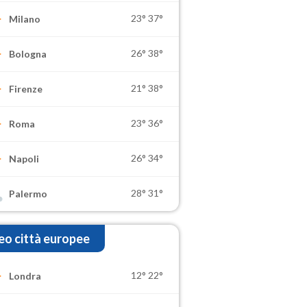
23°
37°
Milano
26°
38°
Bologna
21°
38°
Firenze
23°
36°
Roma
26°
34°
Napoli
28°
31°
Palermo
o città europee
12°
22°
Londra