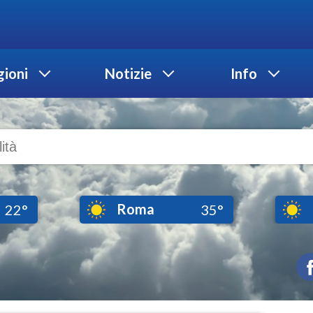
ioni
Notizie
Info
Roma
22°
35°