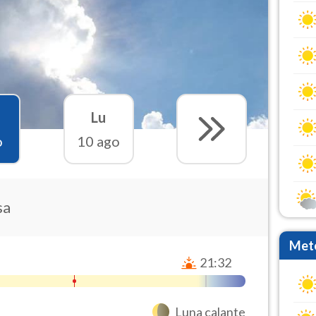
Lu
o
10 ago
sa
Mete
21:32
Luna calante