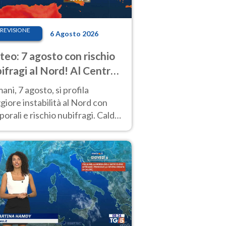
REVISIONE
6 Agosto 2026
eo: 7 agosto con rischio
ifragi al Nord! Al Centro-
 caldo estremo
ni, 7 agosto, si profila
iore instabilità al Nord con
orali e rischio nubifragi. Caldo
pre estremo al Centro-Sud. Le
isioni.