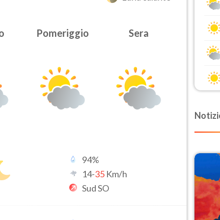
o
Pomeriggio
Sera
Notizi
94
%
14
-
35
Km/h
Sud SO