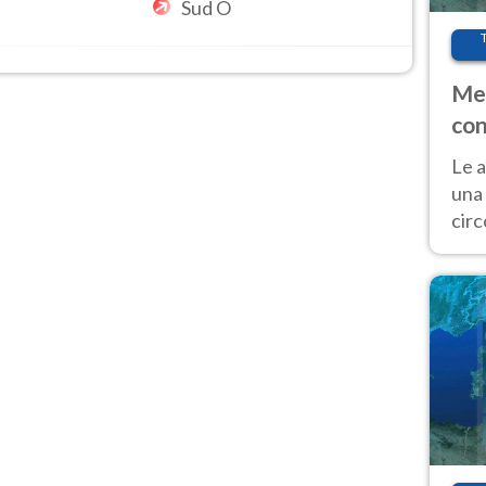
Sud O
Met
con
Le a
una 
cir
del 
gior
Fer