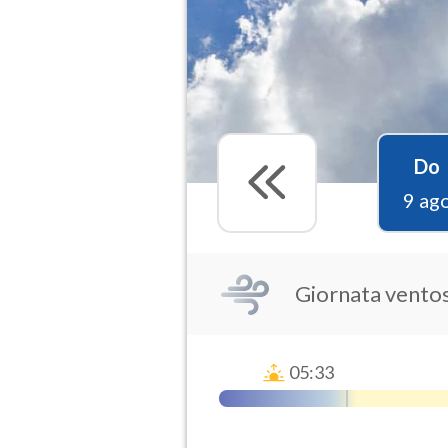
Do
9 ag
Giornata vento
05:33