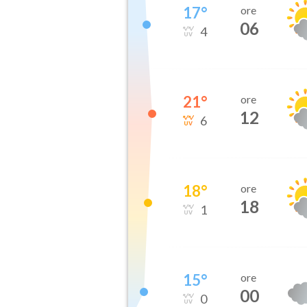
17
°
ore
06
4
21
°
ore
12
6
18
°
ore
18
1
15
°
ore
00
0