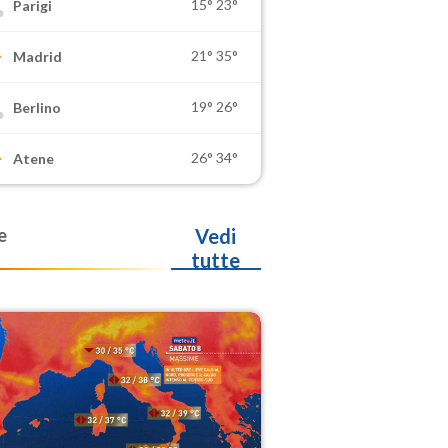
15°
23°
Parigi
21°
35°
Madrid
19°
26°
Berlino
26°
34°
Atene
e
Vedi
tutte