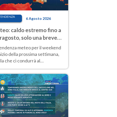
TENDENZA
6 Agosto 2026
eo: caldo estremo fino a
ragosto, solo una breve
sa. Ecco dove
tendenza meteo per il weekend
inizio della prossima settimana,
la che ci condurrà al
ragosto, vede ancora
perature molto elevate