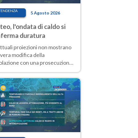
TENDENZA
5 Agosto 2026
eo, l'ondata di caldo si
ferma duratura
ttuali proiezioni non mostrano
vera modifica della
colazione con una prosecuzione
caldo fuori scala per molti
ni, compresa la settimana di
ragosto