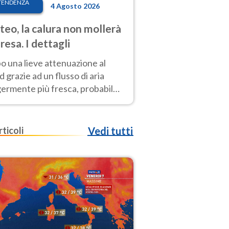
TENDENZA
4 Agosto 2026
eo, la calura non mollerà
presa. I dettagli
o una lieve attenuazione al
 grazie ad un flusso di aria
germente più fresca, probabile
o rinforzo dell’anticiclone
icano entro Ferragosto
rticoli
Vedi tutti