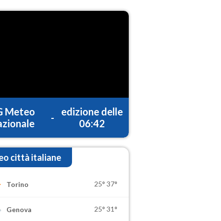
G Meteo
edizione delle
-
zionale
06:42
o città italiane
25°
37°
Torino
25°
31°
Genova