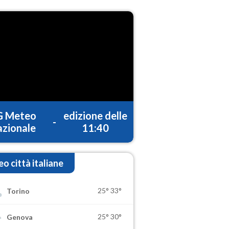
G Meteo
edizione delle
-
zionale
11:40
o città italiane
25°
33°
Torino
25°
30°
Genova