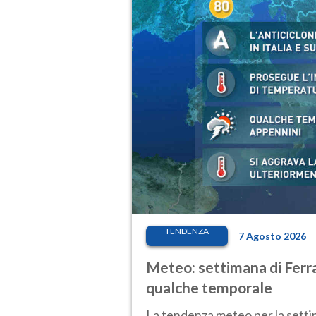
TENDENZA
7 Agosto 2026
Meteo: settimana di Ferra
qualche temporale
La tendenza meteo per la setti