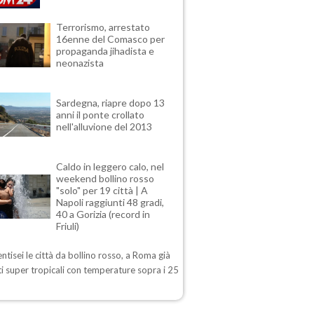
Terrorismo, arrestato
16enne del Comasco per
propaganda jihadista e
neonazista
Sardegna, riapre dopo 13
anni il ponte crollato
nell'alluvione del 2013
Caldo in leggero calo, nel
weekend bollino rosso
"solo" per 19 città | A
Napoli raggiunti 48 gradi,
40 a Gorizia (record in
Friuli)
ntisei le città da bollino rosso, a Roma già
i super tropicali con temperature sopra i 25