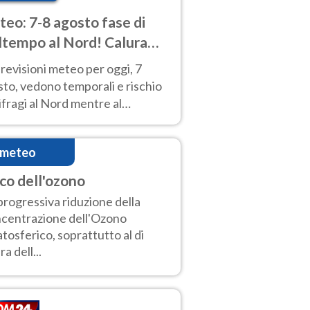
eo: 7-8 agosto fase di
tempo al Nord! Calura
o a Ferragosto
revisioni meteo per oggi, 7
to, vedono temporali e rischio
fragi al Nord mentre al
tro-Sud sole e caldo sempre
to intenso.
imeteo
co dell'ozono
progressiva riduzione della
centrazione dell'Ozono
atosferico, soprattutto al di
ra dell...