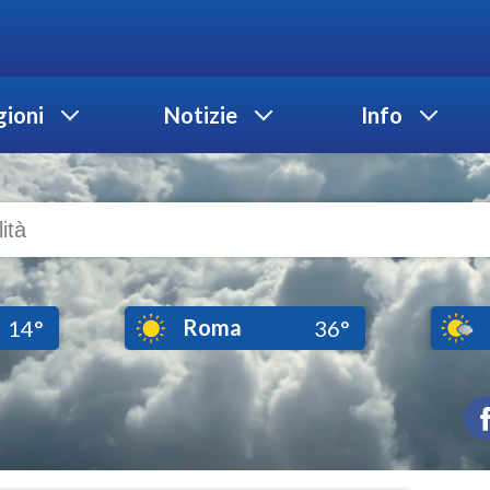
ioni
Notizie
Info
Roma
14°
36°