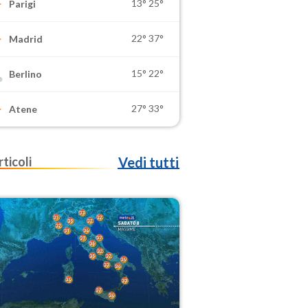
13°
25°
Parigi
22°
37°
Madrid
15°
22°
Berlino
27°
33°
Atene
rticoli
Vedi tutti