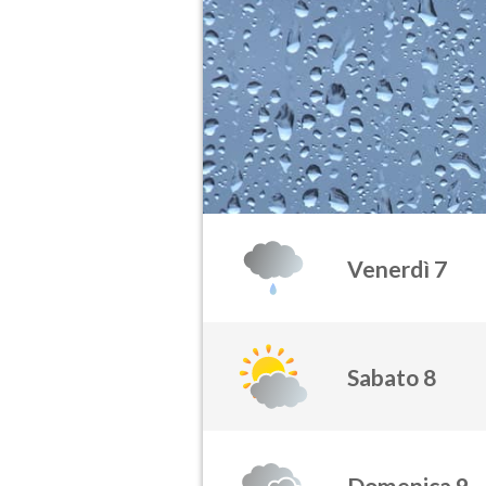
Venerdì 7
Sabato 8
Domenica 9