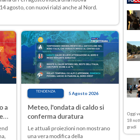
14 agosto, con nuovi rialzi anche al Nord.
TENDENZA
5 Agosto 2026
o a
Meteo, l'ondata di caldo si
Oggi ve
ve
conferma duratura
18 nott
gradi
kend
Le attuali proiezioni non mostrano
na,
una vera modifica della