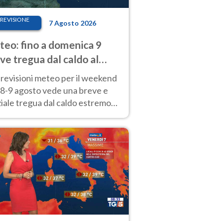
REVISIONE
7 Agosto 2026
eo: fino a domenica 9
ve tregua dal caldo al
d! Altrove calura e afa
revisioni meteo per il weekend
'8-9 agosto vede una breve e
iale tregua dal caldo estremo
Nord mentre altrove persistono
radi.