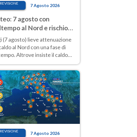
REVISIONE
7 Agosto 2026
eo: 7 agosto con
tempo al Nord e rischio
ifragi. Altrove caldo
 (7 agosto) lieve attenuazione
tremo
caldo al Nord con una fase di
empo. Altrove insiste il caldo
emo con picchi di 40°C. Le
isioni
REVISIONE
7 Agosto 2026