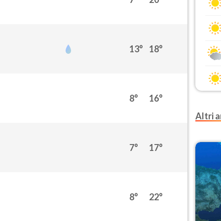
13°
18°
8°
16°
Altri a
7°
17°
8°
22°