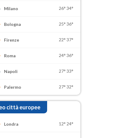
26°
34°
Milano
25°
36°
Bologna
22°
37°
Firenze
24°
36°
Roma
27°
33°
Napoli
27°
32°
Palermo
o città europee
12°
24°
Londra