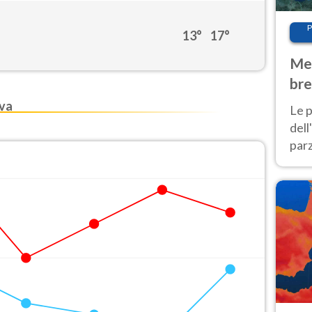
P
13°
17°
Met
bre
Nor
va
Le p
dell
parz
al 
40 g