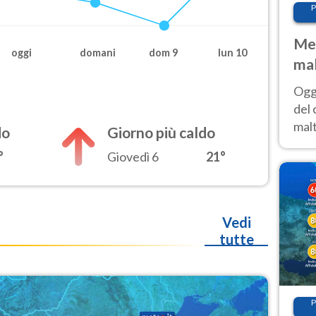
P
Met
oggi
domani
dom 9
lun 10
mal
nub
Oggi
es
del 
malt
do
Giorno più caldo
estr
°
Giovedì 6
21°
prev
Vedi
tutte
P