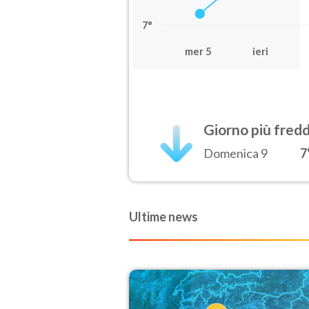
7°
mer 5
ieri
Giorno più fred
Domenica 9
7
Ultime news