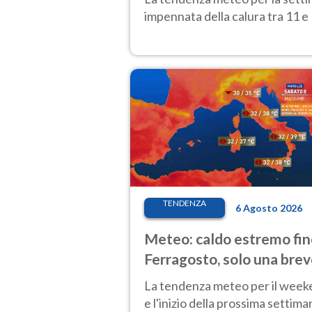
impennata della calura tra 11 e 
TENDENZA
6 Agosto 2026
Meteo: caldo estremo fin
Ferragosto, solo una bre
pausa. Ecco dove
La tendenza meteo per il wee
e l'inizio della prossima settima