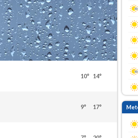
10°
14°
9°
17°
Mete
7°
20°