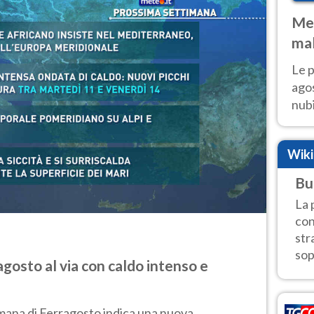
Met
mal
fin
Le p
agos
nubi
Cen
mol
Wik
Bu
La 
con
str
sop
gosto al via con caldo intenso e
mana di Ferragosto indica una nuova