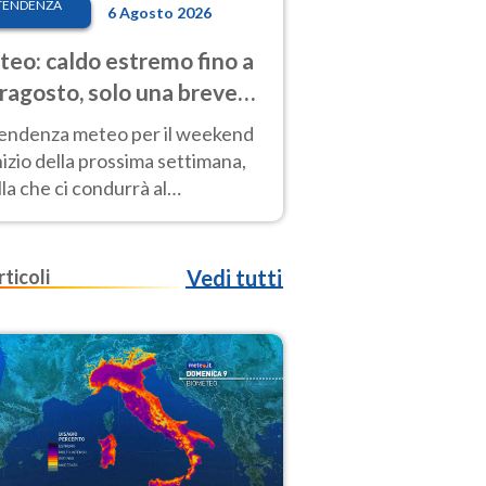
TENDENZA
6 Agosto 2026
eo: caldo estremo fino a
ragosto, solo una breve
sa. Ecco dove
tendenza meteo per il weekend
inizio della prossima settimana,
la che ci condurrà al
ragosto, vede ancora
perature molto elevate
rticoli
Vedi tutti