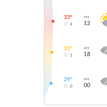
33
°
ore
12
4
31
°
ore
18
1
29
°
ore
00
0