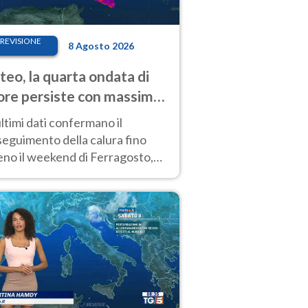
REVISIONE
8 Agosto 2026
eo, la quarta ondata di
ore persiste con massime
pre molto elevate
ultimi dati confermano il
eguimento della calura fino
eno il weekend di Ferragosto,
 tendenza a una nuova
nsificazione prossima
timana