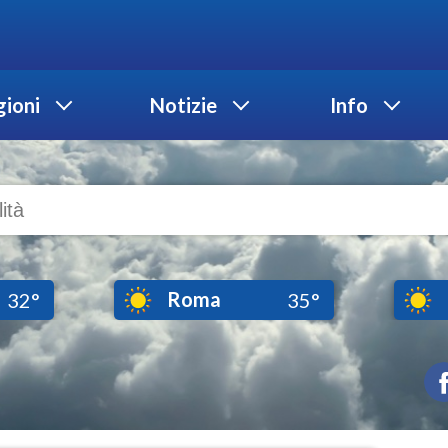
ioni
Notizie
Info
Roma
32°
35°