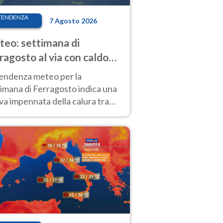
TENDENZA
7 Agosto 2026
eo: settimana di
ragosto al via con caldo
enso e qualche temporale
tendenza meteo per la
imana di Ferragosto indica una
a impennata della calura tra
 14 agosto, con nuovi rialzi
he al Nord.