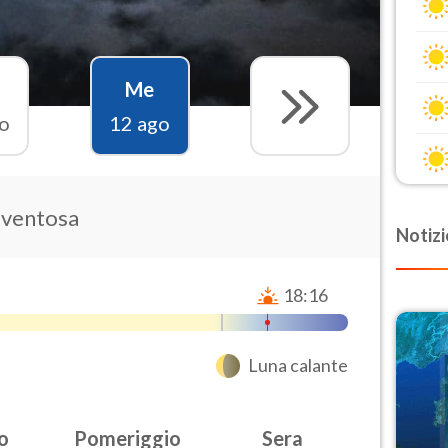
Me
o
12 ago
 ventosa
Notizi
18:16
Luna calante
o
Pomeriggio
Sera