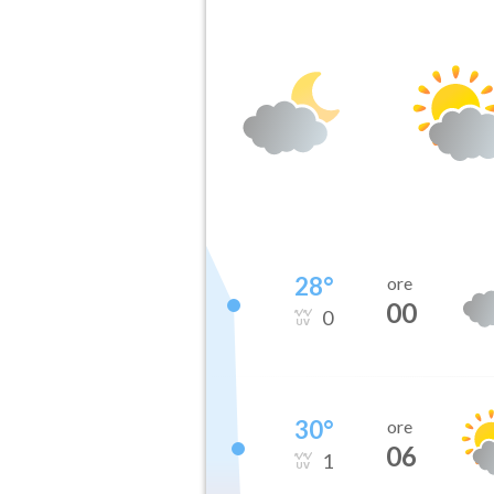
28
°
ore
00
0
30
°
ore
06
1