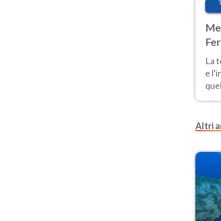
Met
Fer
pau
La 
e l'
quel
Fer
tem
Altri a