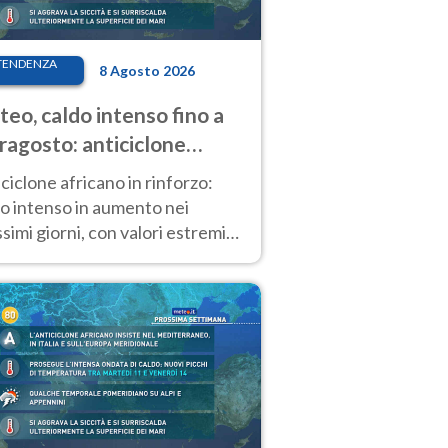
TENDENZA
8 Agosto 2026
eo, caldo intenso fino a
ragosto: anticiclone
icano ancora
ciclone africano in rinforzo:
tagonista
o intenso in aumento nei
simi giorni, con valori estremi
so Ferragosto su gran parte
alia