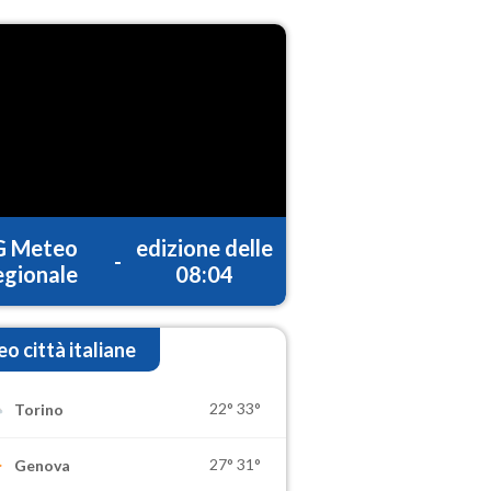
G Meteo
edizione delle
-
gionale
08:04
o città italiane
22°
33°
Torino
27°
31°
Genova