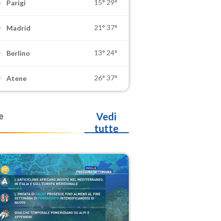
15°
29°
Parigi
21°
37°
Madrid
13°
24°
Berlino
26°
37°
Atene
e
Vedi
tutte