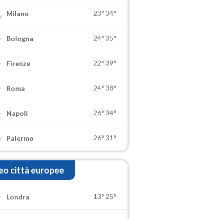
23°
34°
Milano
24°
35°
Bologna
22°
39°
Firenze
24°
38°
Roma
26°
34°
Napoli
26°
31°
Palermo
o città europee
13°
25°
Londra