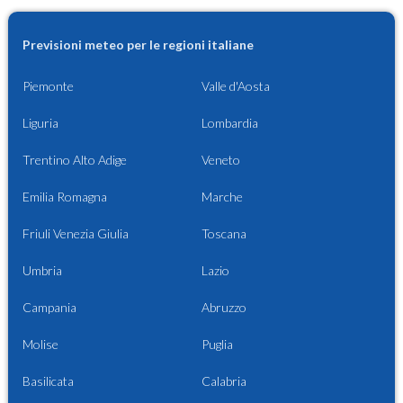
Previsioni meteo per le regioni italiane
Piemonte
Valle d'Aosta
Liguria
Lombardia
Trentino Alto Adige
Veneto
Emilia Romagna
Marche
Friuli Venezia Giulia
Toscana
Umbria
Lazio
Campania
Abruzzo
Molise
Puglia
Basilicata
Calabria