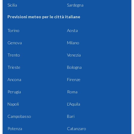
Sicilia
Sardegna
Previsioni meteo per le città italiane
Torino
Aosta
Genova
Milano
Trento
Venezia
Trieste
Bologna
Ancona
Firenze
Perugia
Roma
Napoli
L'Aquila
Campobasso
Bari
Potenza
Catanzaro