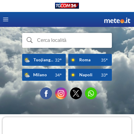
Tuojiang...
Roma
32°
35°
Milano
Napoli
34°
33°