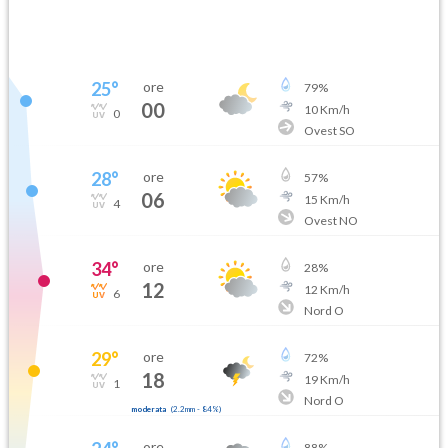
25
°
ore
79
%
00
10
Km/h
0
Ovest SO
28
°
ore
57
%
06
15
Km/h
4
Ovest NO
34
°
ore
28
%
12
12
Km/h
6
Nord O
29
°
ore
72
%
18
19
Km/h
1
Nord O
moderata
(
2.2mm
-
84
%)
ore
88
%