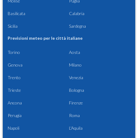
Molise
Puglia
Basilicata
Calabria
Sicilia
Sardegna
Previsioni meteo per le città italiane
Torino
Aosta
Genova
Milano
Trento
Venezia
Trieste
Bologna
Ancona
Firenze
Perugia
Roma
Napoli
L'Aquila