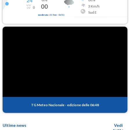
24
°
00
3
Km/h
0
Sud E
moderata
(
4.9mm
-
86
%)
TG Meteo Nazionale
-
edizione delle 06:48
Ultime news
Vedi