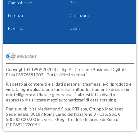
Campobasso
Bari
Potenza
Catanzaro
Palermo
Cagliari
Copyright © 1999-2020 RTI S.p.A. Direzione Business Digital -
P.Iva 03976881007 - Tutti i diritti riservati.
Rispetto ai contenuti e ai dati personali trasmessi e/o riprodotti è
vietata ogni utilizzazione funzionale all'addestramento di sistemi
di intelligenza artificiale generativa. È altresì fatto divieto
espresso di utilizzare mezzi automatizzati di data scraping.
Per la pubblicità
Mediamond S.p.a.
RTI spa, Gruppo Mediaset -
Sede legale: 00187 Roma Largo del Nazareno 8 - Cap. Soc. €
500.000.007,00 int. vers. - Registro delle Imprese di Roma,
C.F.06921720154