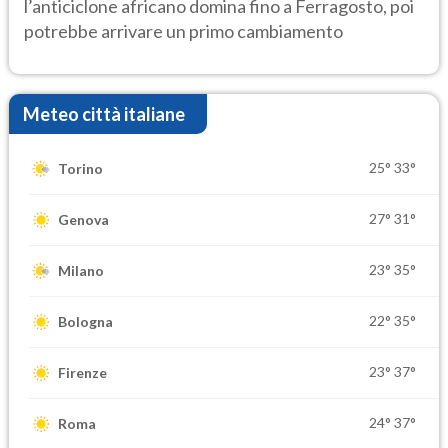
l’anticiclone africano domina fino a Ferragosto, poi
potrebbe arrivare un primo cambiamento
Meteo città italiane
25°
33°
Torino
27°
31°
Genova
23°
35°
Milano
22°
35°
Bologna
23°
37°
Firenze
24°
37°
Roma