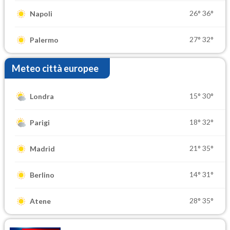
26°
36°
Napoli
27°
32°
Palermo
Meteo città europee
15°
30°
Londra
18°
32°
Parigi
21°
35°
Madrid
14°
31°
Berlino
28°
35°
Atene