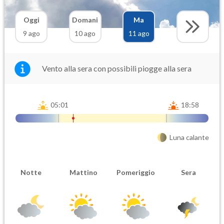
Oggi
Domani
Ma
9 ago
10 ago
11 ago
Vento alla sera con possibili piogge alla sera
05:01
18:58
Luna calante
Notte
Mattino
Pomeriggio
Sera