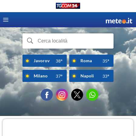
Javorov
Roma
38°
35°
Milano
Napoli
37°
33°