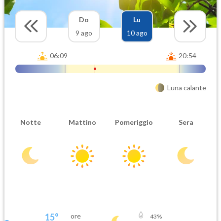
Do
Lu
9 ago
10 ago
06:09
20:54
Luna calante
Notte
Mattino
Pomeriggio
Sera
15
°
ore
43
%