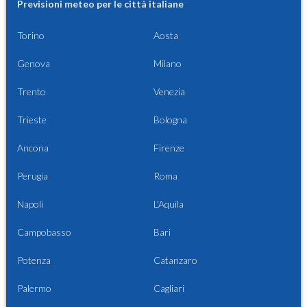
Previsioni meteo per le città italiane
Torino
Aosta
Genova
Milano
Trento
Venezia
Trieste
Bologna
Ancona
Firenze
Perugia
Roma
Napoli
L'Aquila
Campobasso
Bari
Potenza
Catanzaro
Palermo
Cagliari