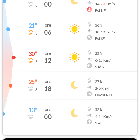
00
14
-
20
Km/h
0
Est NE
21
°
ore
36
%
06
10
-
18
Km/h
8
Est SE
30
°
ore
23
%
12
6
-
13
Km/h
8
Sud SE
25
°
ore
27
%
18
2
-
6
Km/h
3
Ovest NO
13
°
ore
52
%
00
4
-
11
Km/h
0
Sud