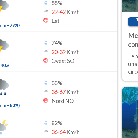
88
%
29
-
42
Km/h
Est
6mm
-
78
%)
Met
74
%
con
20
-
39
Km/h
Le a
Ovest SO
una 
40
%)
cir
del 
88
%
gior
36
-
67
Km/h
Fer
Nord NO
1mm
-
80
%)
82
%
36
-
64
Km/h