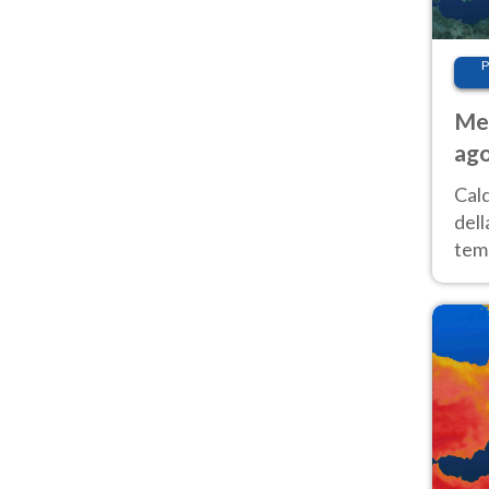
P
Met
ago
ai 
Cal
dell
temp
inte
tre