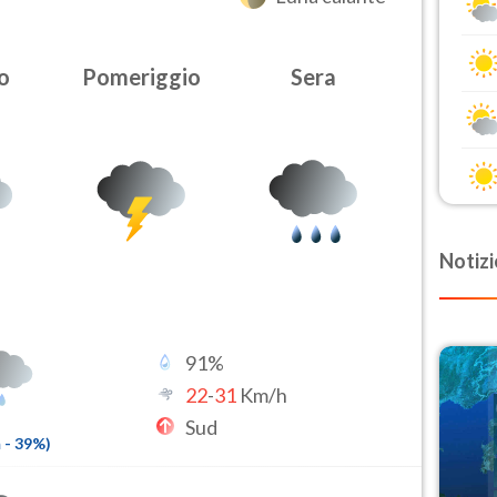
o
Pomeriggio
Sera
Notizi
91
%
22
-
31
Km/h
Sud
m
-
39
%)