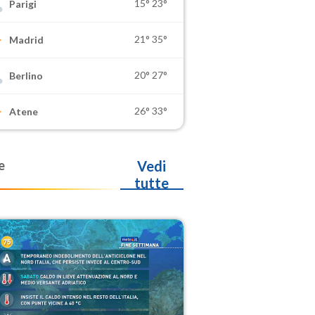
15°
23°
Parigi
21°
35°
Madrid
20°
27°
Berlino
26°
33°
Atene
e
Vedi
tutte