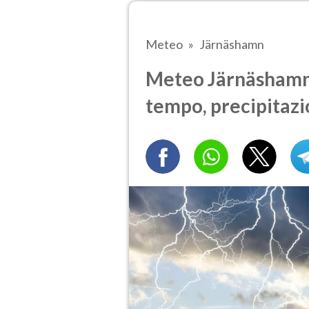
Meteo
Järnäshamn
Meteo Järnäshamn t
tempo, precipitazi