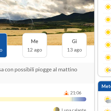
Me
Gi
o
12 ago
13 ago
a con possibili piogge al mattino
Mete
21:06
Luna calante