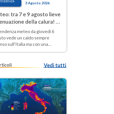
TENDENZA
3 Agosto 2026
eo: tra 7 e 9 agosto lieve
enuazione della calura! Al
d rischio temporali
tendenza meteo da giovedì 6
sto vede un caldo sempre
nso sull'Italia ma con una
iale e lieve attenuazione tra il 7
 9 agosto.
rticoli
Vedi tutti