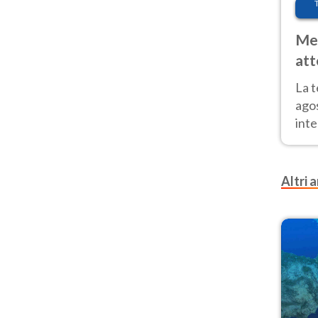
Met
att
Nor
La 
ago
inte
parz
e il
Altri a