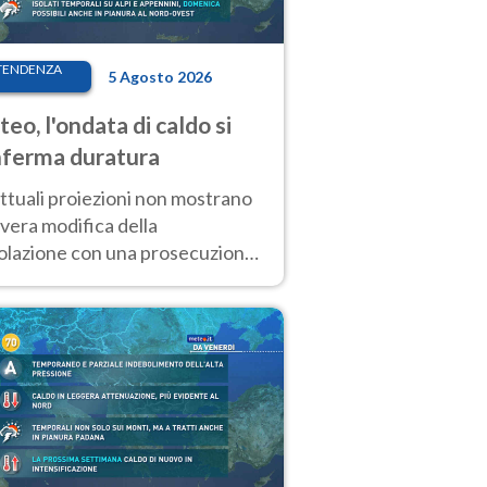
TENDENZA
5 Agosto 2026
eo, l'ondata di caldo si
ferma duratura
ttuali proiezioni non mostrano
vera modifica della
colazione con una prosecuzione
caldo fuori scala per molti
ni, compresa la settimana di
ragosto