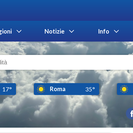
ioni
Notizie
Info
Roma
17°
35°