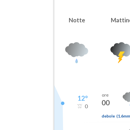
Notte
Mattin
ore
12
°
00
0
debole
(
1.6m