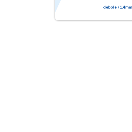
debole
(
1.4m