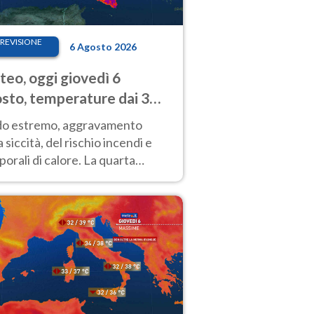
REVISIONE
6 Agosto 2026
eo, oggi giovedì 6
sto, temperature dai 33
40 gradi
do estremo, aggravamento
a siccità, del rischio incendi e
orali di calore. La quarta
nsa ondata di calore non dà
gua e durerà fino Ferragosto