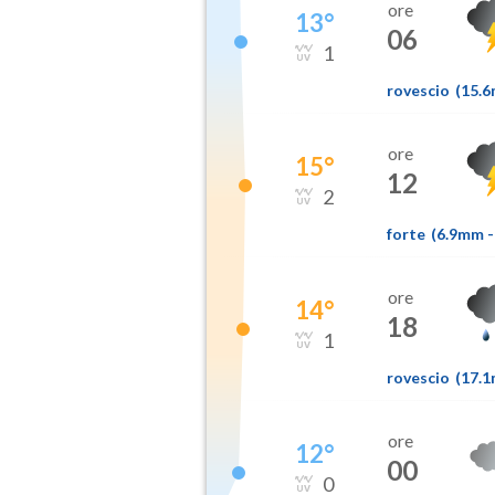
ore
13
°
06
1
rovescio
(
15.
ore
15
°
12
2
forte
(
6.9mm
-
ore
14
°
18
1
rovescio
(
17.
ore
12
°
00
0