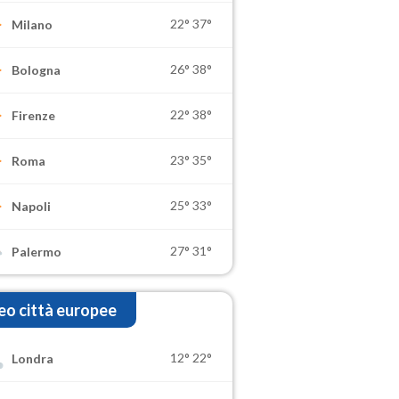
22°
37°
Milano
26°
38°
Bologna
22°
38°
Firenze
23°
35°
Roma
25°
33°
Napoli
27°
31°
Palermo
o città europee
12°
22°
Londra