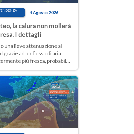
TENDENZA
4 Agosto 2026
eo, la calura non mollerà
presa. I dettagli
o una lieve attenuazione al
 grazie ad un flusso di aria
germente più fresca, probabile
o rinforzo dell’anticiclone
icano entro Ferragosto