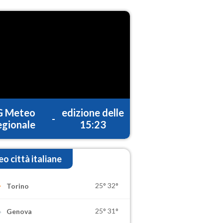
G Meteo
edizione delle
-
gionale
15:23
o città italiane
25°
32°
Torino
25°
31°
Genova