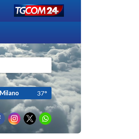
Milano
37°