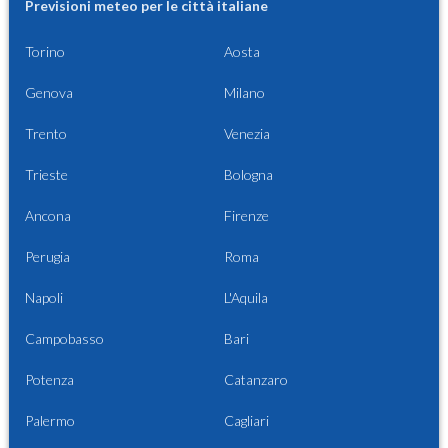
Previsioni meteo per le città italiane
Torino
Aosta
Genova
Milano
Trento
Venezia
Trieste
Bologna
Ancona
Firenze
Perugia
Roma
Napoli
L'Aquila
Campobasso
Bari
Potenza
Catanzaro
Palermo
Cagliari