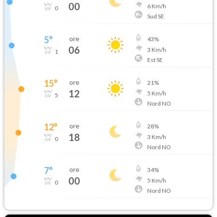
00
6
Km/h
0
Sud SE
5
°
ore
43
%
06
3
Km/h
1
Est SE
15
°
ore
21
%
12
5
Km/h
5
Nord NO
12
°
ore
28
%
18
3
Km/h
0
Nord NO
7
°
ore
34
%
00
5
Km/h
0
Nord NO