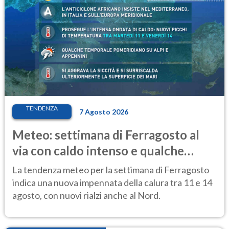
TENDENZA
7 Agosto 2026
Meteo: settimana di Ferragosto al
via con caldo intenso e qualche
temporale
La tendenza meteo per la settimana di Ferragosto
indica una nuova impennata della calura tra 11 e 14
agosto, con nuovi rialzi anche al Nord.