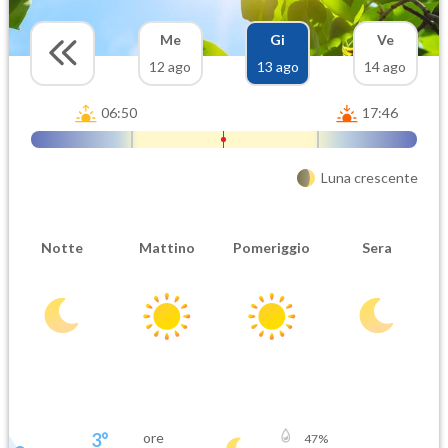
Me
Gi
Ve
12 ago
13 ago
14 ago
06:50
17:46
Luna crescente
Notte
Mattino
Pomeriggio
Sera
3
°
ore
47
%