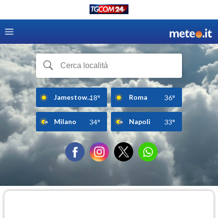
Jamestow...
Roma
18°
36°
Milano
Napoli
34°
33°