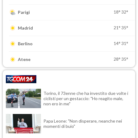
18°
32°
Parigi
21°
35°
Madrid
14°
31°
Berlino
28°
35°
Atene
Torino, il 73enne che ha investito due volte i
ciclisti per un gestaccio: "Ho reagito male,
non ero in me"
Papa Leone: "Non disperare, neanche nei
momenti di buio"