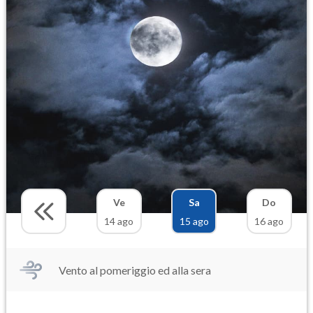
Ve
Sa
Do
14 ago
15 ago
16 ago
Vento al pomeriggio ed alla sera