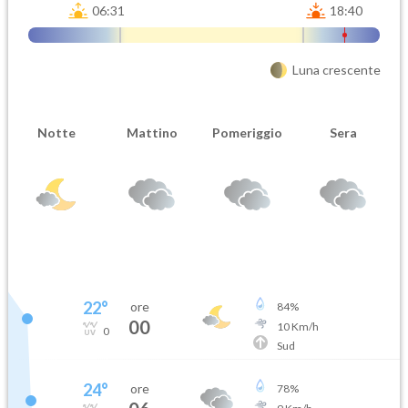
06:31
18:40
Luna crescente
Notte
Mattino
Pomeriggio
Sera
22
°
ore
84
%
00
10
Km/h
0
Sud
24
°
ore
78
%