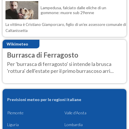
Lampedusa, falciato dalle eliche di un
gommone: muore sub 29enne
La vittima è Cristiano Giamporcaro, figlio di un'ex assessore comunale di
Caltanissetta
Wikimeteo
Burrasca di Ferragosto
Per 'burrasca di ferragosto' si intende la brusca
'rottura' dell'estate per il primo burrascoso arri...
Previsioni meteo per le regioni italiane
Piemonte
Valle d'Aosta
Liguria
Lombardia