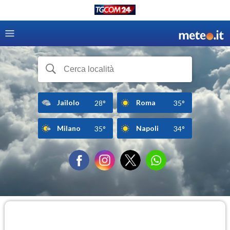
Jailolo
Roma
28°
35°
Milano
Napoli
35°
34°