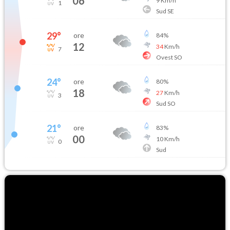
06
9
Km/h
1
Sud SE
29
°
ore
84
%
12
34
Km/h
7
Ovest SO
24
°
ore
80
%
18
27
Km/h
3
Sud SO
21
°
ore
83
%
00
10
Km/h
0
Sud