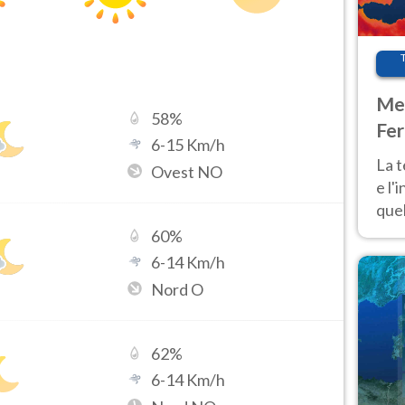
Met
58
%
Fer
6
-
15
Km/h
pau
La 
Ovest NO
e l'
quel
Fer
60
%
tem
6
-
14
Km/h
Nord O
62
%
6
-
14
Km/h