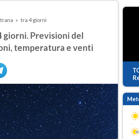
strana
tra 4 giorni
 giorni. Previsioni del
oni, temperatura e venti
T
Re
Mete