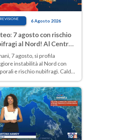
REVISIONE
6 Agosto 2026
eo: 7 agosto con rischio
ifragi al Nord! Al Centro-
 caldo estremo
ni, 7 agosto, si profila
iore instabilità al Nord con
orali e rischio nubifragi. Caldo
pre estremo al Centro-Sud. Le
isioni.