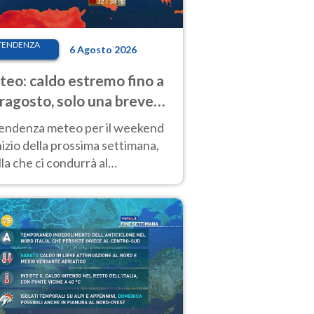
TENDENZA
6 Agosto 2026
eo: caldo estremo fino a
ragosto, solo una breve
sa. Ecco dove
tendenza meteo per il weekend
inizio della prossima settimana,
la che ci condurrà al
ragosto, vede ancora
perature molto elevate