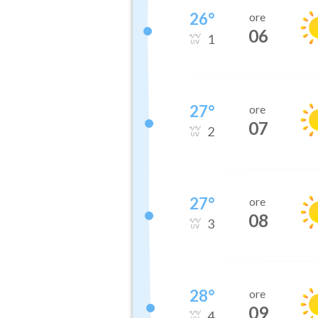
26
°
ore
06
1
27
°
ore
07
2
27
°
ore
08
3
28
°
ore
09
4