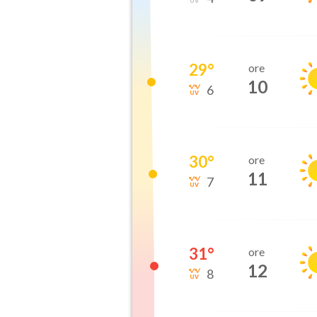
29
°
ore
10
6
30
°
ore
11
7
31
°
ore
12
8