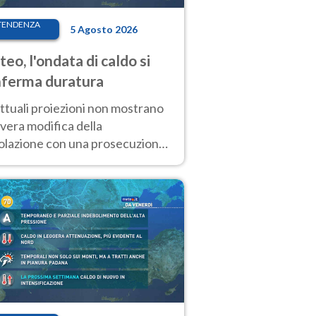
TENDENZA
5 Agosto 2026
eo, l'ondata di caldo si
ferma duratura
ttuali proiezioni non mostrano
vera modifica della
colazione con una prosecuzione
caldo fuori scala per molti
ni, compresa la settimana di
ragosto