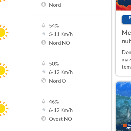
Nord
P
54
%
Met
5
-
11
Km/h
nub
Nord NO
Sud
Doma
magg
50
%
temp
6
-
12
Km/h
sem
Nord O
prev
46
%
6
-
12
Km/h
Ovest NO