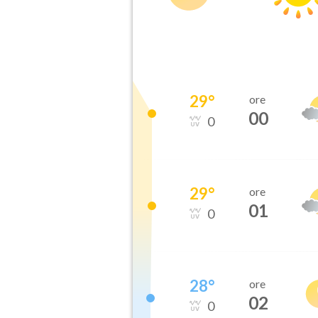
29
°
ore
00
0
29
°
ore
01
0
28
°
ore
02
0