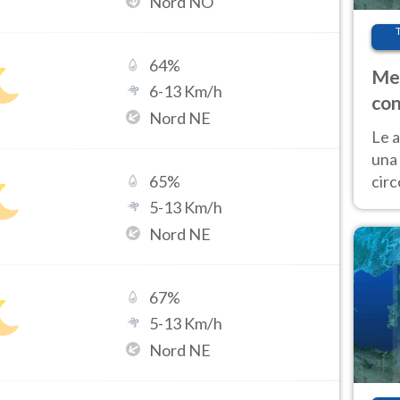
Nord NO
64
%
Met
6
-
13
Km/h
con
Nord NE
Le a
una 
cir
65
%
del 
5
-
13
Km/h
gior
Nord NE
Fer
67
%
5
-
13
Km/h
Nord NE