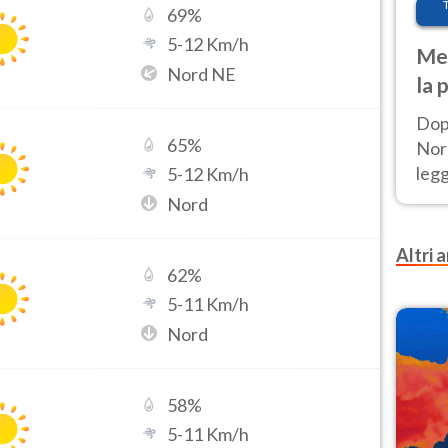
69
%
5
-
12
Km/h
Met
Nord NE
la 
Dop
65
%
Nord
leg
5
-
12
Km/h
nuov
Nord
afr
Altri a
62
%
5
-
11
Km/h
Nord
58
%
5
-
11
Km/h