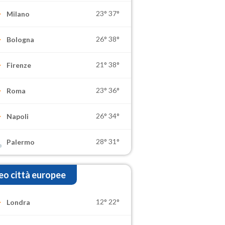
23°
37°
Milano
26°
38°
Bologna
21°
38°
Firenze
23°
36°
Roma
26°
34°
Napoli
28°
31°
Palermo
o città europee
12°
22°
Londra