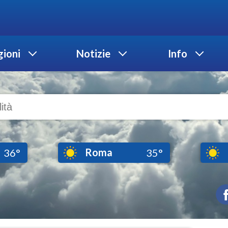
ioni
Notizie
Info
Roma
36°
35°