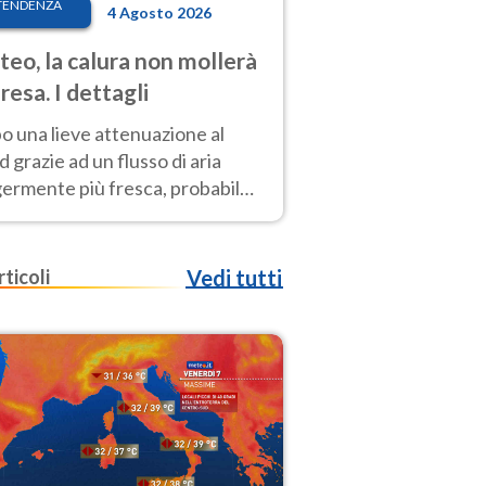
TENDENZA
4 Agosto 2026
eo, la calura non mollerà
presa. I dettagli
o una lieve attenuazione al
 grazie ad un flusso di aria
germente più fresca, probabile
o rinforzo dell’anticiclone
icano entro Ferragosto
rticoli
Vedi tutti