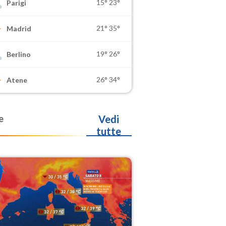
15°
23°
Parigi
21°
35°
Madrid
19°
26°
Berlino
26°
34°
Atene
e
Vedi
tutte