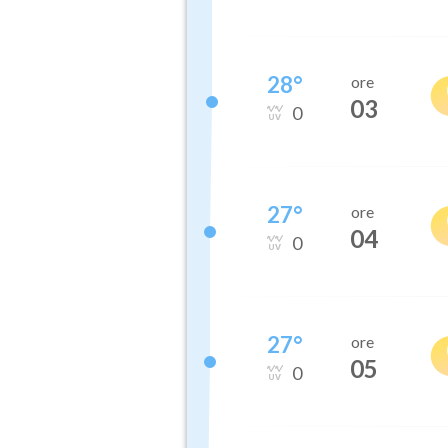
28
°
ore
03
0
27
°
ore
04
0
27
°
ore
05
0