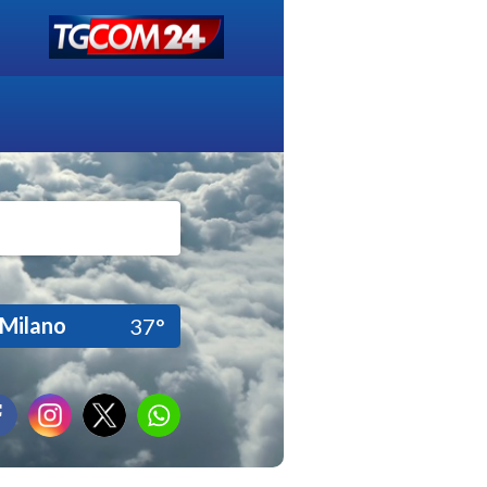
Milano
37°