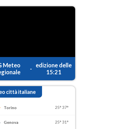
G Meteo
edizione delle
-
gionale
15:21
o città italiane
25°
37°
Torino
25°
31°
Genova