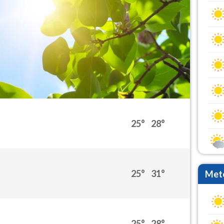
25°
28°
25°
31°
Mete
25°
28°