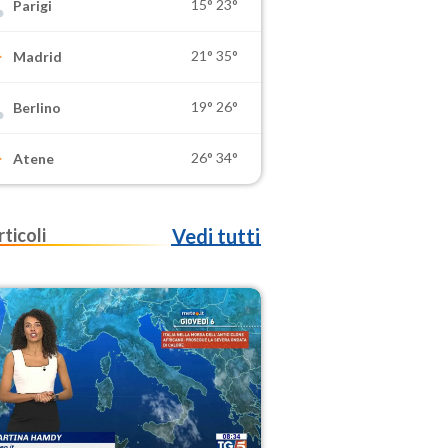
15°
23°
Parigi
21°
35°
Madrid
19°
26°
Berlino
26°
34°
Atene
rticoli
Vedi tutti