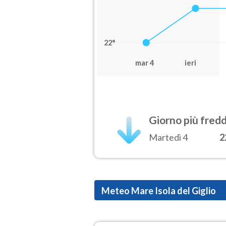
22°
mar 4
ieri
Giorno più fred
Martedì 4
2
Meteo Mare Isola del Giglio