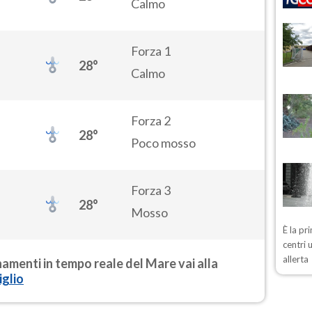
Calmo
Forza 1
28°
Calmo
Forza 2
28°
Poco mosso
Forza 3
28°
Mosso
È la pr
centri 
allerta
rnamenti in tempo reale del Mare vai alla
glio