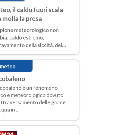
eo, il caldo fuori scala
 molla la presa
copione meteorologico non
bia: caldo estremo,
avamento della siccità, del
hio incendi e temporali di
ore. Nessun cambiamento fino
imeteo
ragosto
cobaleno
rcobaleno è un fenomeno
ico e meteorologico dovuto
'attraversamento delle gocce
qua in ...