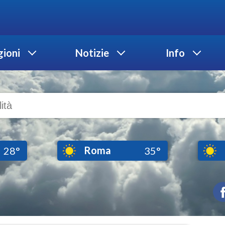
ioni
Notizie
Info
Roma
28°
35°