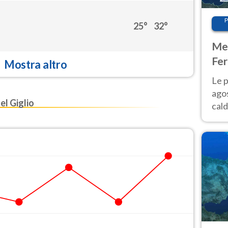
P
25°
32°
Met
Fer
Mostra altro
Nor
Le p
agos
l Giglio
cald
all'
Nor