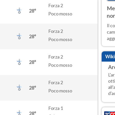
Forza 2
Met
28°
Poco mosso
non
Il 
Forza 2
cam
28°
aggr
Poco mosso
risc
cal
Wik
Forza 2
Fer
28°
Poco mosso
Ar
L'a
ott
Forza 2
all
28°
Poco mosso
d'ac
Forza 1
28°