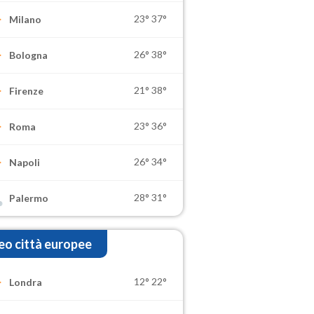
23°
37°
Milano
26°
38°
Bologna
21°
38°
Firenze
23°
36°
Roma
26°
34°
Napoli
28°
31°
Palermo
o città europee
12°
22°
Londra