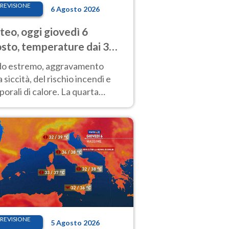
REVISIONE
6 Agosto 2026
eo, oggi giovedì 6
sto, temperature dai 33
40 gradi
do estremo, aggravamento
a siccità, del rischio incendi e
orali di calore. La quarta
nsa ondata di calore non dà
gua e durerà fino Ferragosto
REVISIONE
5 Agosto 2026