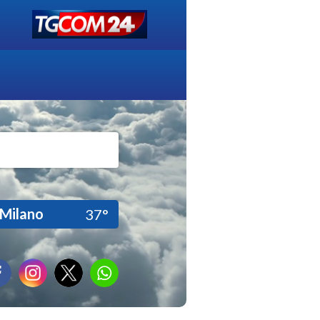
Milano
37°