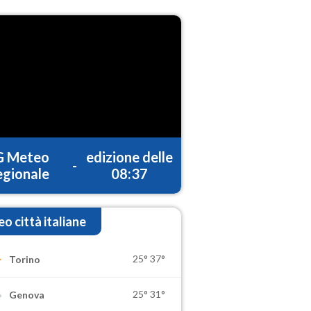
G Meteo
edizione delle
-
gionale
08:37
o città italiane
25°
37°
Torino
25°
31°
Genova