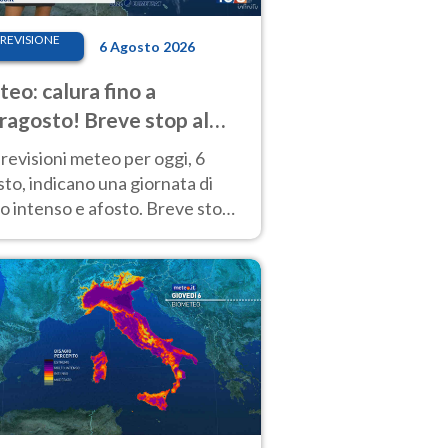
REVISIONE
6 Agosto 2026
eo: calura fino a
ragosto! Breve stop al
d tra 7 e 9 agosto
revisioni meteo per oggi, 6
to, indicano una giornata di
o intenso e afosto. Breve stop
Anticiclone solo sulle regioni del
d.