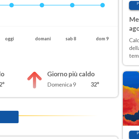
P
Met
ago
ai 
oggi
domani
sab 8
dom 9
Cal
dell
temp
inte
tre
do
Giorno più caldo
2°
Domenica 9
32°
P