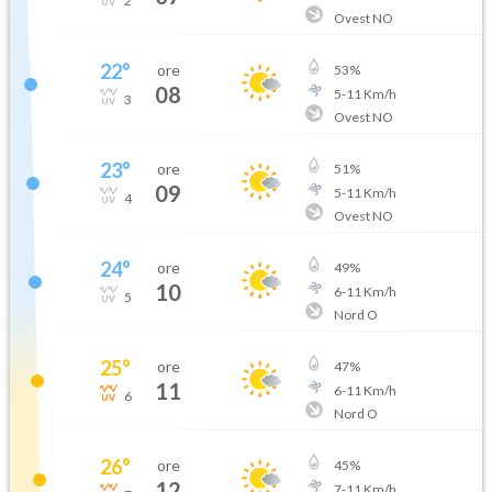
2
Ovest NO
22
°
ore
53
%
08
5
-
11
Km/h
3
Ovest NO
23
°
ore
51
%
09
5
-
11
Km/h
4
Ovest NO
24
°
ore
49
%
10
6
-
11
Km/h
5
Nord O
25
°
ore
47
%
11
6
-
11
Km/h
6
Nord O
26
°
ore
45
%
12
7
-
11
Km/h