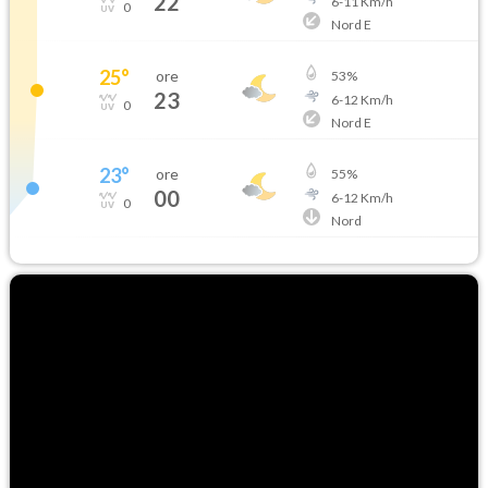
22
6
-
11
Km/h
0
Nord E
25
°
ore
53
%
23
6
-
12
Km/h
0
Nord E
23
°
ore
55
%
00
6
-
12
Km/h
0
Nord