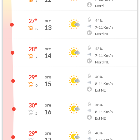
7
Nord
27
°
ore
44
%
13
7
-
11
Km/h
8
Nord NE
28
°
ore
42
%
14
7
-
11
Km/h
7
Nord NE
29
°
ore
40
%
15
8
-
11
Km/h
6
Est NE
30
°
ore
38
%
16
8
-
11
Km/h
5
Est NE
29
°
ore
40
%
7
-
11
Km/h