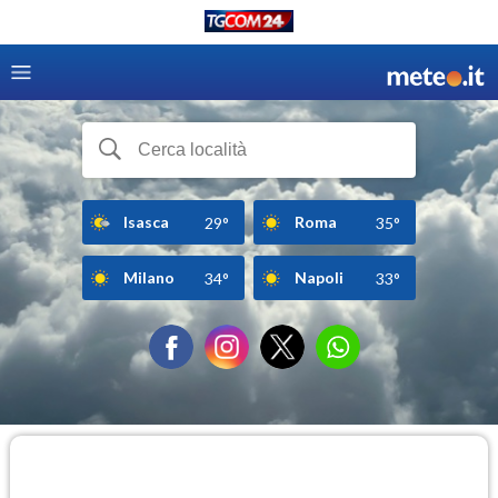
Isasca
Roma
29°
35°
Milano
Napoli
34°
33°