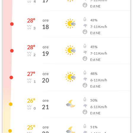
17
4
Est NE
28
°
ore
43
%
18
7
-
11
Km/h
3
Est NE
28
°
ore
45
%
19
7
-
11
Km/h
2
Est NE
27
°
ore
48
%
20
6
-
11
Km/h
1
Est NE
26
°
ore
50
%
21
6
-
11
Km/h
0
Est NE
25
°
ore
51
%