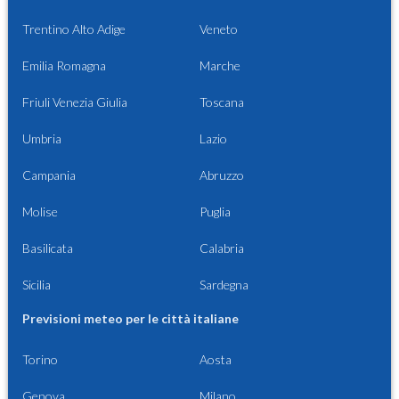
Trentino Alto Adige
Veneto
Emilia Romagna
Marche
Friuli Venezia Giulia
Toscana
Umbria
Lazio
Campania
Abruzzo
Molise
Puglia
Basilicata
Calabria
Sicilia
Sardegna
Previsioni meteo per le città italiane
Torino
Aosta
Genova
Milano