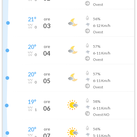
Ovest
21
°
ore
56
%
03
6
-
12
Km/h
0
Ovest
20
°
ore
57
%
04
6
-
11
Km/h
0
Ovest
20
°
ore
57
%
05
6
-
11
Km/h
0
Ovest
19
°
ore
58
%
06
6
-
11
Km/h
1
Ovest NO
20
°
ore
56
%
07
5
-
11
Km/h