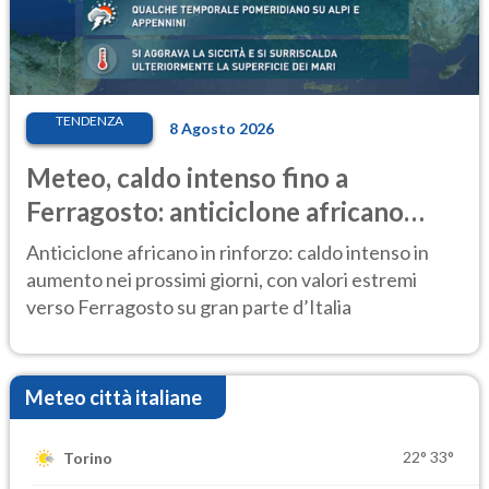
TENDENZA
8 Agosto 2026
Meteo, caldo intenso fino a
Ferragosto: anticiclone africano
ancora protagonista
Anticiclone africano in rinforzo: caldo intenso in
aumento nei prossimi giorni, con valori estremi
verso Ferragosto su gran parte d’Italia
Meteo città italiane
22°
33°
Torino