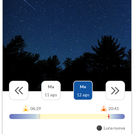
Ma
Me
11 ago
12 ago
06:29
20:41
Luna nuova