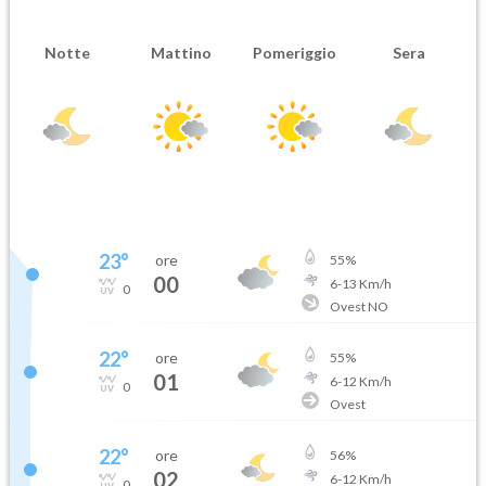
Notte
Mattino
Pomeriggio
Sera
23
°
ore
55
%
00
6
-
13
Km/h
0
Ovest NO
22
°
ore
55
%
01
6
-
12
Km/h
0
Ovest
22
°
ore
56
%
02
6
-
12
Km/h
0