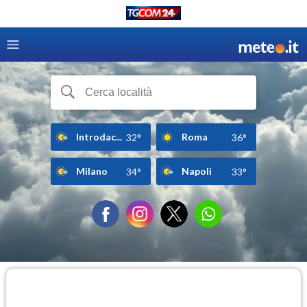
Introdac...
Roma
32°
36°
Milano
Napoli
34°
33°