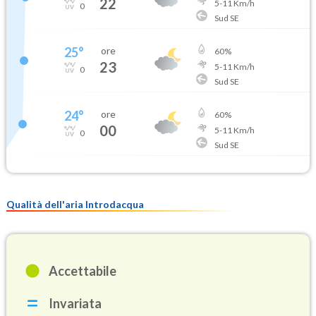
22
5
-
11
Km/h
0
Sud SE
25
°
ore
60
%
23
5
-
11
Km/h
0
Sud SE
24
°
ore
60
%
00
5
-
11
Km/h
0
Sud SE
Qualità dell'aria Introdacqua
Accettabile
Invariata