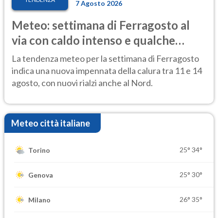
7 Agosto 2026
Meteo: settimana di Ferragosto al
via con caldo intenso e qualche
temporale
La tendenza meteo per la settimana di Ferragosto
indica una nuova impennata della calura tra 11 e 14
agosto, con nuovi rialzi anche al Nord.
Meteo città italiane
25°
34°
Torino
25°
30°
Genova
26°
35°
Milano