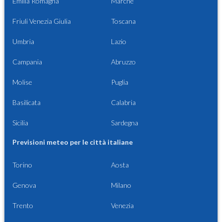
Emilia Romagna
Marche
Friuli Venezia Giulia
Toscana
Umbria
Lazio
Campania
Abruzzo
Molise
Puglia
Basilicata
Calabria
Sicilia
Sardegna
Previsioni meteo per le città italiane
Torino
Aosta
Genova
Milano
Trento
Venezia