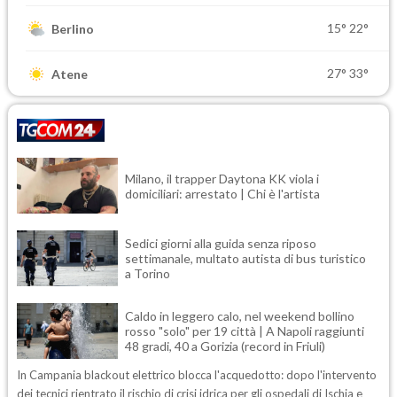
15°
22°
Berlino
27°
33°
Atene
Milano, il trapper Daytona KK viola i
domiciliari: arrestato | Chi è l'artista
Sedici giorni alla guida senza riposo
settimanale, multato autista di bus turistico
a Torino
Caldo in leggero calo, nel weekend bollino
rosso "solo" per 19 città | A Napoli raggiunti
48 gradi, 40 a Gorizia (record in Friuli)
In Campania blackout elettrico blocca l'acquedotto: dopo l'intervento
dei tecnici rientrato il rischio di crisi idrica per gli ospedali di Ischia e