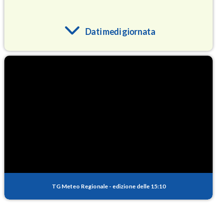
Dati medi giornata
O3
83.4
(Ozono)
NO2
3.0
(Diossido di azoto)
SO2
0.2
(Anidride solforosa)
PM10
13.6
(Materia particolata)
TG Meteo Regionale
-
edizione delle 15:10
PM25
8.3
(Materia particolata)