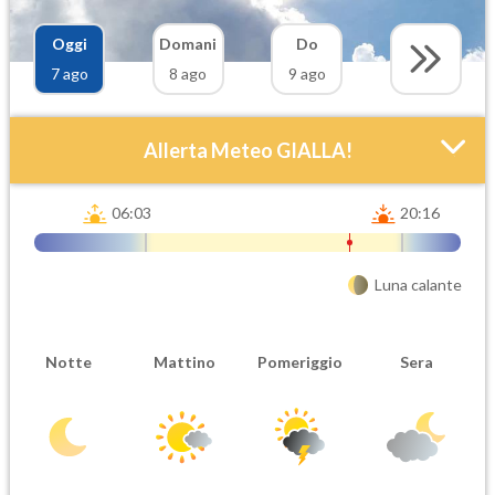
Oggi
Domani
Do
7 ago
8 ago
9 ago
Allerta Meteo GIALLA!
06:03
20:16
Luna calante
Attendibilità
Urgenza
Notte
Mattino
Pomeriggio
Sera
Probabile
Ordinaria
Orario inizio
Ora fine
08-07T
08-07T