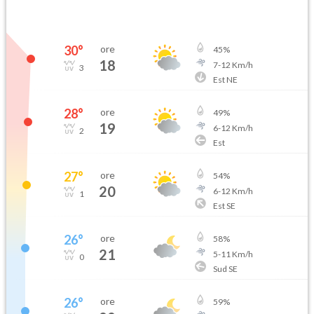
30
°
ore
45
%
18
7
-
12
Km/h
3
Est NE
28
°
ore
49
%
19
6
-
12
Km/h
2
Est
27
°
ore
54
%
20
6
-
12
Km/h
1
Est SE
26
°
ore
58
%
21
5
-
11
Km/h
0
Sud SE
26
°
ore
59
%