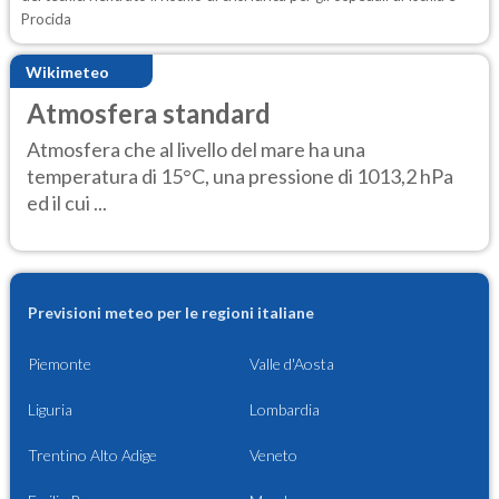
Procida
Wikimeteo
Atmosfera standard
Atmosfera che al livello del mare ha una
temperatura di 15°C, una pressione di 1013,2 hPa
ed il cui ...
Previsioni meteo per le regioni italiane
Piemonte
Valle d'Aosta
Liguria
Lombardia
Trentino Alto Adige
Veneto