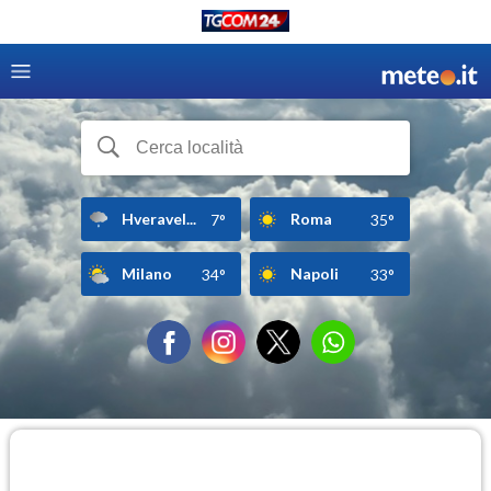
Hveravel...
Roma
7°
35°
Milano
Napoli
34°
33°