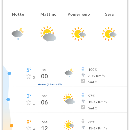
Notte
Mattino
Pomeriggio
Sera
5
°
ore
100
%
00
6
-
12
Km/h
0
Sud O
debole
(
1.4mm
-
45
%)
3
°
ore
97
%
06
13
-
17
Km/h
1
Sud O
9
°
ore
68
%
12
13
-
17
Km/h
4