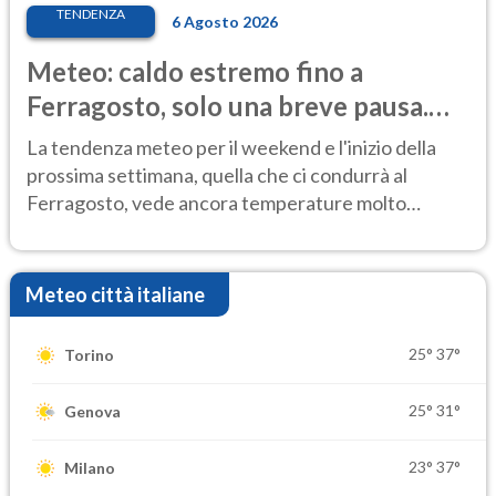
TENDENZA
6 Agosto 2026
Meteo: caldo estremo fino a
Ferragosto, solo una breve pausa.
Ecco dove
La tendenza meteo per il weekend e l'inizio della
prossima settimana, quella che ci condurrà al
Ferragosto, vede ancora temperature molto
elevate
Meteo città italiane
25°
37°
Torino
25°
31°
Genova
23°
37°
Milano