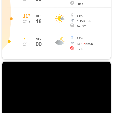
Sud O
11
°
ore
61
%
18
6
-
15
Km/h
2
Sud SO
7
°
ore
79
%
00
13
-
19
Km/h
0
Est NE