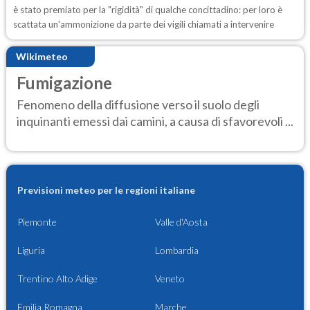
è stato premiato per la "rigidità" di qualche concittadino: per loro è
scattata un'ammonizione da parte dei vigili chiamati a intervenire
Wikimeteo
Fumigazione
Fenomeno della diffusione verso il suolo degli
inquinanti emessi dai camini, a causa di sfavorevoli ...
Previsioni meteo per le regioni italiane
Piemonte
Valle d'Aosta
Liguria
Lombardia
Trentino Alto Adige
Veneto
Emilia Romagna
Marche