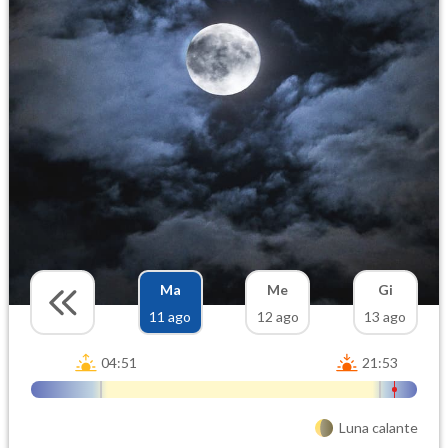
Ma
Me
Gi
11 ago
12 ago
13 ago
04:51
21:53
Luna calante