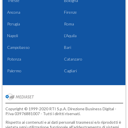
Trieste
Bologna
Ancona
Firenze
Perugia
Roma
Napoli
L'Aquila
Campobasso
Bari
Potenza
Catanzaro
Palermo
Cagliari
Copyright © 1999-2020 RTI S.p.A. Direzione Business Digital -
P.Iva 03976881007 - Tutti i diritti riservati.
Rispetto ai contenuti e ai dati personali trasmessi e/o riprodotti è
vietata ogni utilizzazione funzionale all'addestramento di sistemi