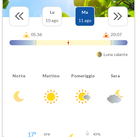
Lu
Ma
10 ago
11 ago
05:36
20:07
Luna calante
Notte
Mattino
Pomeriggio
Sera
17
°
ore
43
%