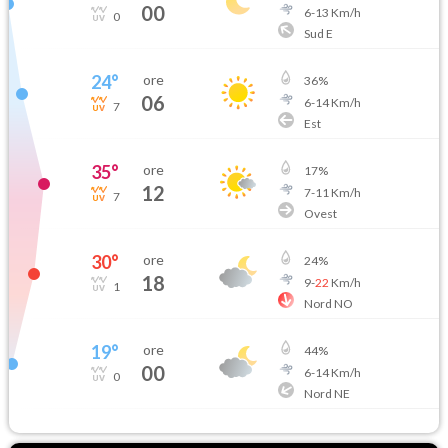
00
6
-
13
Km/h
0
Sud E
24
°
ore
36
%
06
6
-
14
Km/h
7
Est
35
°
ore
17
%
12
7
-
11
Km/h
7
Ovest
30
°
ore
24
%
18
9
-
22
Km/h
1
Nord NO
19
°
ore
44
%
00
6
-
14
Km/h
0
Nord NE