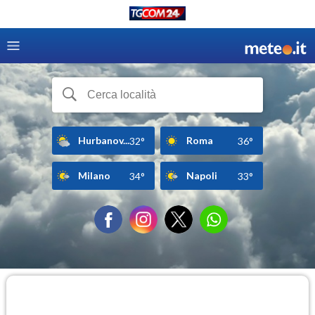
Hurbanov...
Roma
32°
36°
Milano
Napoli
34°
33°