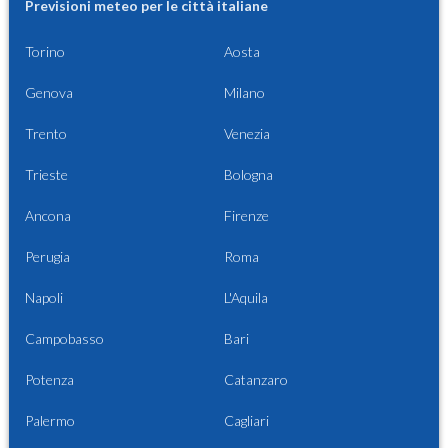
Previsioni meteo per le città italiane
Torino
Aosta
Genova
Milano
Trento
Venezia
Trieste
Bologna
Ancona
Firenze
Perugia
Roma
Napoli
L'Aquila
Campobasso
Bari
Potenza
Catanzaro
Palermo
Cagliari