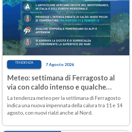
TENDENZA
7 Agosto 2026
Meteo: settimana di Ferragosto al
via con caldo intenso e qualche
temporale
La tendenza meteo per la settimana di Ferragosto
indica una nuova impennata della calura tra 11 e 14
agosto, con nuovi rialzi anche al Nord.