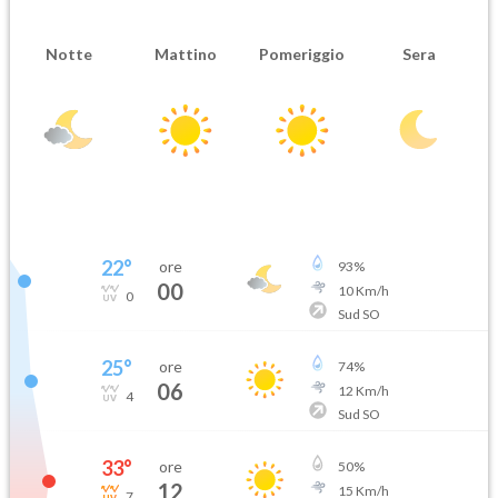
Notte
Mattino
Pomeriggio
Sera
22
°
ore
93
%
00
10
Km/h
0
Sud SO
25
°
ore
74
%
06
12
Km/h
4
Sud SO
33
°
ore
50
%
12
15
Km/h
7