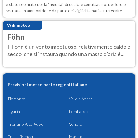
è stato premiato per la "rigidità" di qualche concittadino: per loro è
scattata un'ammonizione da parte dei vigili chiamati a intervenire
Wikimeteo
Föhn
Il Föhn è un vento impetuoso, relativamente caldo e
secco, che si instaura quando una massa d’aria è...
Previsioni meteo per le regioni italiane
Piemonte
Valle d'Aosta
Liguria
Lombardia
Trentino Alto Adige
Veneto
Emilia Romagna
Marche