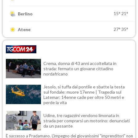
15°
21°
Berlino
27°
35°
Atene
Crema, donna di 43 anni accoltellata in
strada: fermato un giovane cittadino
nordafricano
Jesolo, si tuffa dal pontile e sbatte la testa
sul fondale: muore 17enne | Tragedia sul
Latemar: 14enne cade per oltre 50 metri e
perde la vita
Udine, tre ragazzini vendono limonata in
strada per comprarsi un motorino: denunciati
da un passante
È successo a Pradamano. L'impegno dei giovanissimi "imprenditori" non