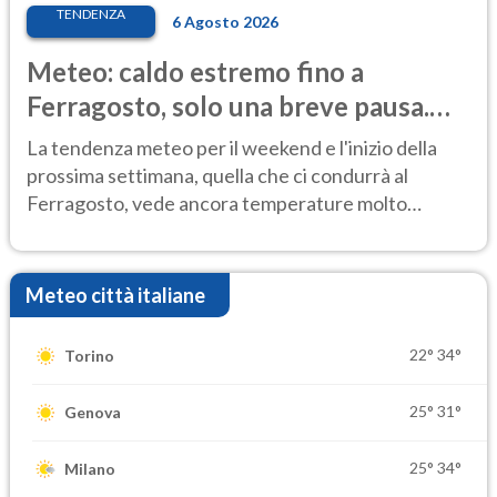
TENDENZA
6 Agosto 2026
Meteo: caldo estremo fino a
Ferragosto, solo una breve pausa.
Ecco dove
La tendenza meteo per il weekend e l'inizio della
prossima settimana, quella che ci condurrà al
Ferragosto, vede ancora temperature molto
elevate
Meteo città italiane
22°
34°
Torino
25°
31°
Genova
25°
34°
Milano