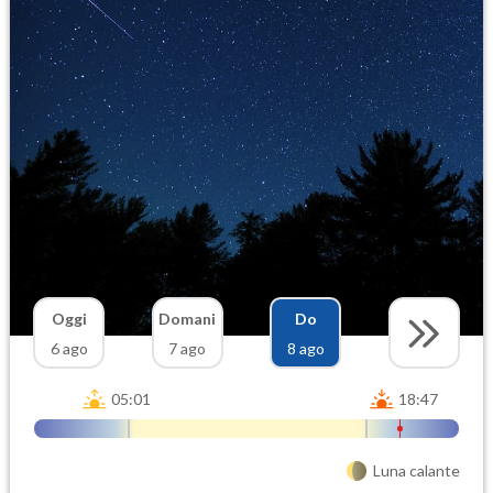
Oggi
Domani
Do
6 ago
7 ago
8 ago
05:01
18:47
Luna calante