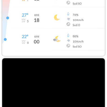
Sud SO
27
°
ore
76
%
18
10
Km/h
5
Sud O
22
°
ore
88
%
00
10
Km/h
0
Sud SO