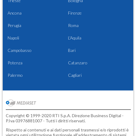
Trieste
Bologna
Ancona
Firenze
Perugia
Roma
Napoli
L'Aquila
Campobasso
Bari
Potenza
Catanzaro
Palermo
Cagliari
Copyright © 1999-2020 RTI S.p.A. Direzione Business Digital -
P.Iva 03976881007 - Tutti i diritti riservati.
Rispetto ai contenuti e ai dati personali trasmessi e/o riprodotti è
vietata ogni utilizzazione funzionale all'addestramento di sistemi