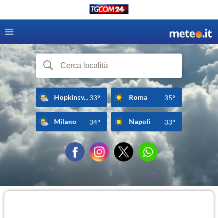
Hopkinsv...
Roma
33°
35°
Milano
Napoli
34°
33°