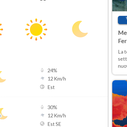
Met
Fer
int
La 
sett
nuov
24
%
11 e
12
Km/h
anc
Est
30
%
12
Km/h
Est SE