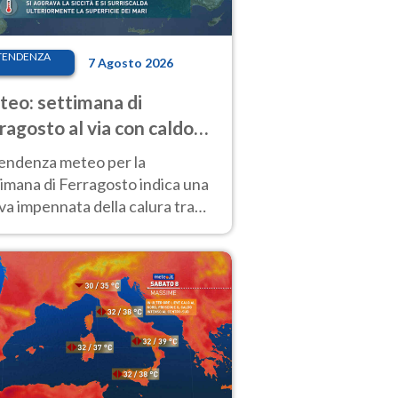
TENDENZA
7 Agosto 2026
eo: settimana di
ragosto al via con caldo
enso e qualche temporale
tendenza meteo per la
imana di Ferragosto indica una
a impennata della calura tra
 14 agosto, con nuovi rialzi
he al Nord.