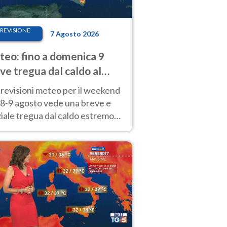
REVISIONE
7 Agosto 2026
eo: fino a domenica 9
ve tregua dal caldo al
d! Altrove calura e afa
revisioni meteo per il weekend
'8-9 agosto vede una breve e
iale tregua dal caldo estremo
Nord mentre altrove persistono
radi.