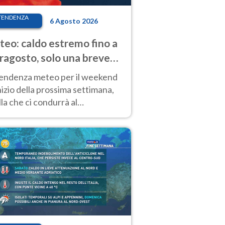
TENDENZA
6 Agosto 2026
eo: caldo estremo fino a
ragosto, solo una breve
sa. Ecco dove
tendenza meteo per il weekend
inizio della prossima settimana,
la che ci condurrà al
ragosto, vede ancora
perature molto elevate