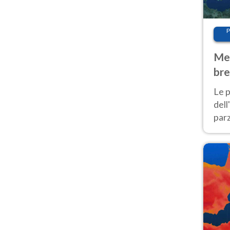
P
Met
bre
Nor
Le p
dell
parz
al 
40 g