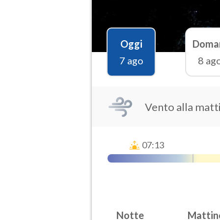
Oggi
Doma
7 ago
8 ag
Vento alla matt
07:13
Notte
Mattin