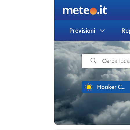
Previsioni
Reg
Hooker C...