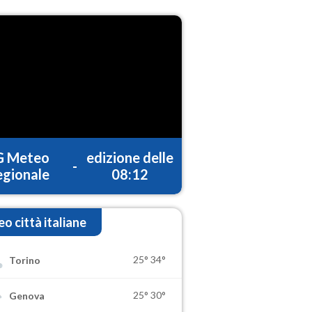
G Meteo
edizione delle
-
gionale
08:12
o città italiane
25°
34°
Torino
25°
30°
Genova