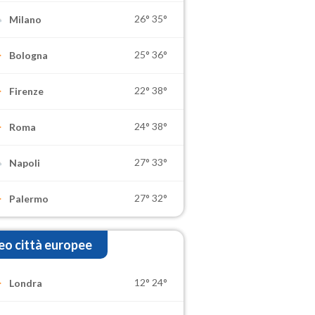
26°
35°
Milano
25°
36°
Bologna
22°
38°
Firenze
24°
38°
Roma
27°
33°
Napoli
27°
32°
Palermo
o città europee
12°
24°
Londra