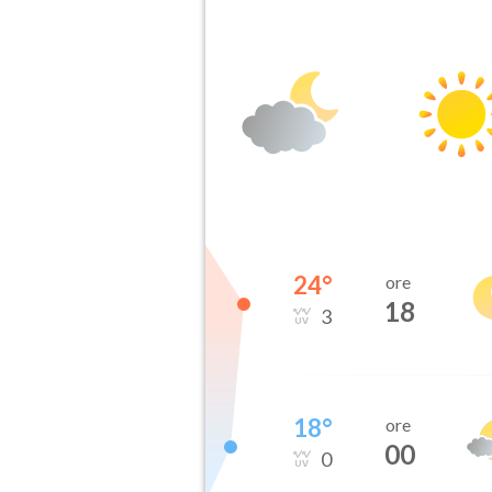
24
°
ore
18
3
18
°
ore
00
0