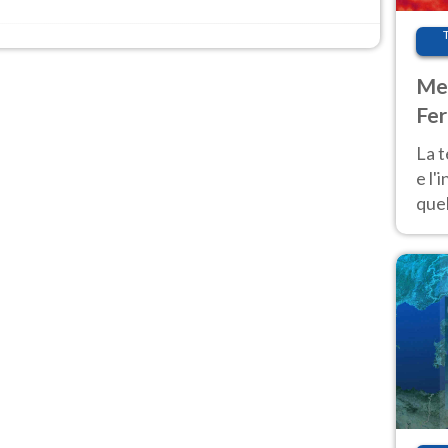
Met
Fer
pau
La 
e l'
quel
Fer
tem