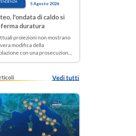
TENDENZA
5 Agosto 2026
eo, l'ondata di caldo si
ferma duratura
ttuali proiezioni non mostrano
vera modifica della
colazione con una prosecuzione
caldo fuori scala per molti
ni, compresa la settimana di
ragosto
rticoli
Vedi tutti