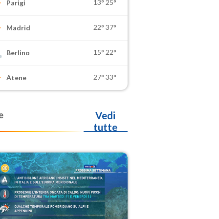
13°
25°
Parigi
22°
37°
Madrid
15°
22°
Berlino
27°
33°
Atene
e
Vedi
tutte