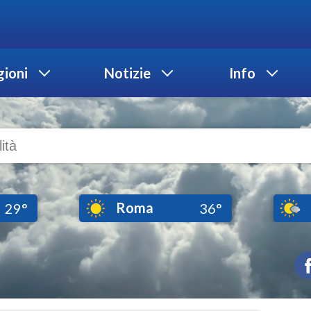
ioni
Notizie
Info
Roma
29°
36°