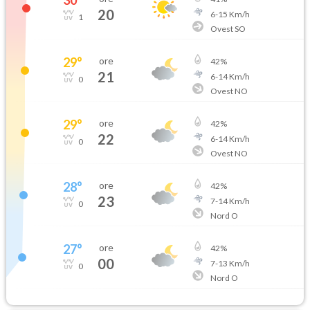
20
6
-
15
Km/h
1
Ovest SO
29
°
ore
42
%
21
6
-
14
Km/h
0
Ovest NO
29
°
ore
42
%
22
6
-
14
Km/h
0
Ovest NO
28
°
ore
42
%
23
7
-
14
Km/h
0
Nord O
27
°
ore
42
%
00
7
-
13
Km/h
0
Nord O