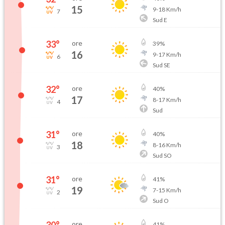
15
9
-
18
Km/h
7
Sud E
33
°
ore
39
%
16
9
-
17
Km/h
6
Sud SE
32
°
ore
40
%
17
8
-
17
Km/h
4
Sud
31
°
ore
40
%
18
8
-
16
Km/h
3
Sud SO
31
°
ore
41
%
19
7
-
15
Km/h
2
Sud O
30
°
ore
41
%