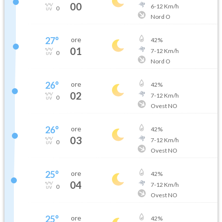
00
6
-
12
Km/h
0
Nord O
27
°
ore
42
%
01
7
-
12
Km/h
0
Nord O
26
°
ore
42
%
02
7
-
12
Km/h
0
Ovest NO
26
°
ore
42
%
03
7
-
12
Km/h
0
Ovest NO
25
°
ore
42
%
04
7
-
12
Km/h
0
Ovest NO
25
°
ore
42
%