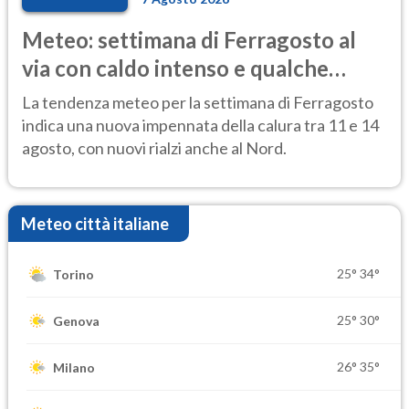
Meteo: settimana di Ferragosto al
via con caldo intenso e qualche
temporale
La tendenza meteo per la settimana di Ferragosto
indica una nuova impennata della calura tra 11 e 14
agosto, con nuovi rialzi anche al Nord.
Meteo città italiane
25°
34°
Torino
25°
30°
Genova
26°
35°
Milano