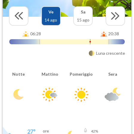
Ve
Sa
14 ago
15 ago
06:28
20:38
Luna crescente
Notte
Mattino
Pomeriggio
Sera
27
°
ore
42
%