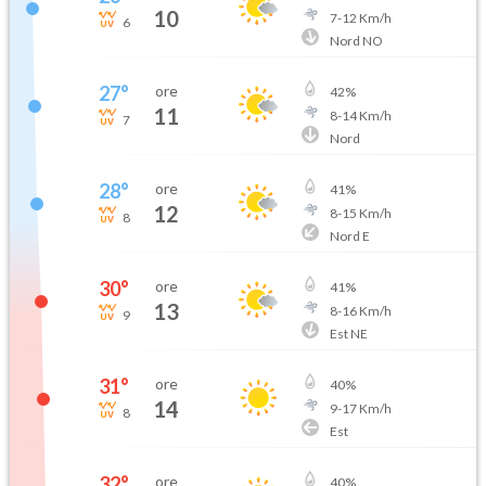
10
7
-
12
Km/h
6
Nord NO
27
°
ore
42
%
11
8
-
14
Km/h
7
Nord
28
°
ore
41
%
12
8
-
15
Km/h
8
Nord E
30
°
ore
41
%
13
8
-
16
Km/h
9
Est NE
31
°
ore
40
%
14
9
-
17
Km/h
8
Est
32
°
ore
40
%