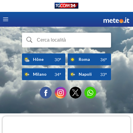
Hône
Roma
30°
36°
Milano
Napoli
34°
33°