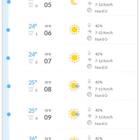
05
7
-
12
Km/h
0
Nord O
24
°
ore
42
%
06
7
-
12
Km/h
1
Nord O
24
°
ore
42
%
07
7
-
12
Km/h
2
Nord O
25
°
ore
43
%
08
7
-
11
Km/h
3
Nord O
25
°
ore
43
%
09
7
-
11
Km/h
4
Nord O
26
°
ore
42
%