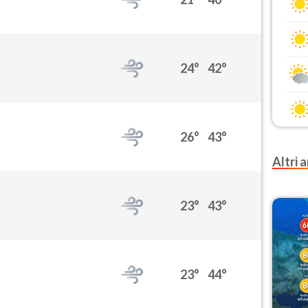
24°
42°
26°
43°
Altri a
23°
43°
23°
44°