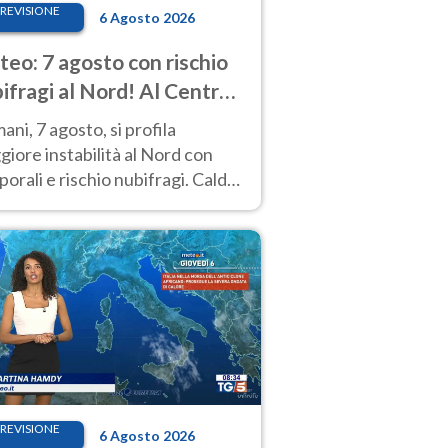
REVISIONE
6 Agosto 2026
eo: 7 agosto con rischio
ifragi al Nord! Al Centro-
 caldo estremo
ni, 7 agosto, si profila
iore instabilità al Nord con
orali e rischio nubifragi. Caldo
pre estremo al Centro-Sud. Le
isioni.
REVISIONE
6 Agosto 2026