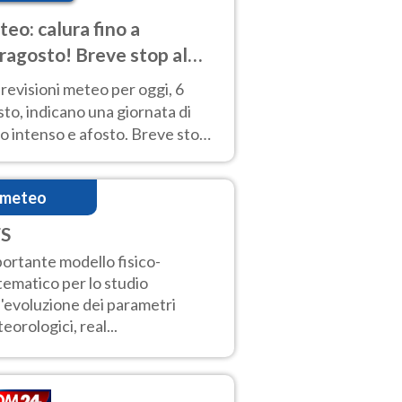
eo: calura fino a
ragosto! Breve stop al
d tra 7 e 9 agosto
revisioni meteo per oggi, 6
to, indicano una giornata di
o intenso e afosto. Breve stop
Anticiclone solo sulle regioni del
d.
imeteo
S
ortante modello fisico-
ematico per lo studio
l'evoluzione dei parametri
eorologici, real...