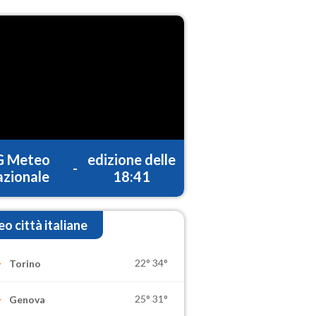
G Meteo
edizione delle
-
zionale
18:41
o città italiane
22°
34°
Torino
25°
31°
Genova