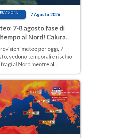
REVISIONE
7 Agosto 2026
eo: 7-8 agosto fase di
tempo al Nord! Calura
o a Ferragosto
revisioni meteo per oggi, 7
to, vedono temporali e rischio
fragi al Nord mentre al
tro-Sud sole e caldo sempre
to intenso.