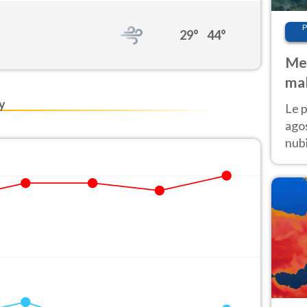
P
29°
44°
Met
mal
fin
y
Le p
agos
nubi
Cen
mol