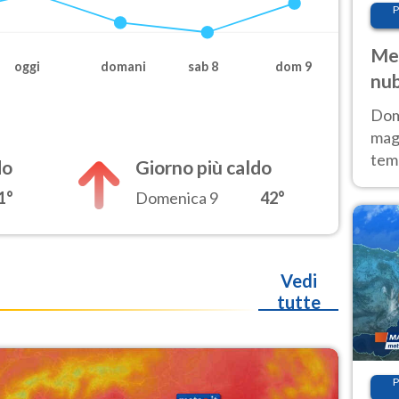
P
Met
oggi
domani
sab 8
dom 9
nub
Sud
Doma
magg
temp
do
Giorno più caldo
sem
1°
Domenica 9
42°
prev
Vedi
tutte
P