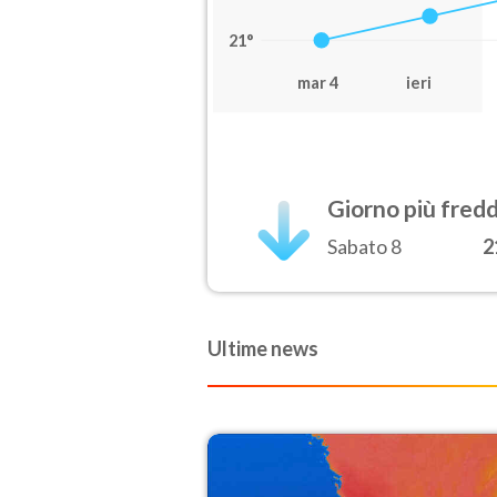
21°
mar 4
ieri
Giorno più fred
Sabato 8
2
Ultime news