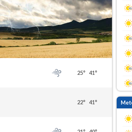
25°
41°
22°
41°
Mete
21°
40°