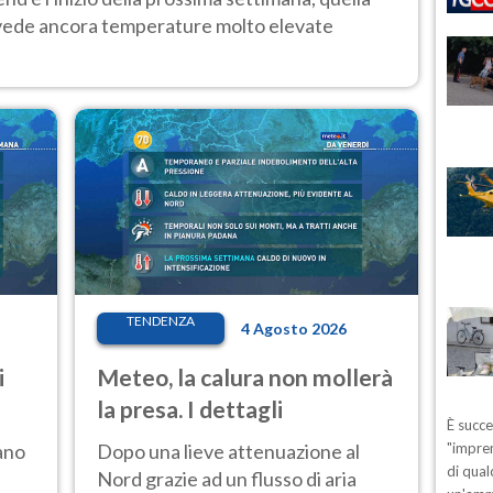
 vede ancora temperature molto elevate
TENDENZA
4 Agosto 2026
i
Meteo, la calura non mollerà
la presa. I dettagli
È succ
ano
Dopo una lieve attenuazione al
"impren
di qual
Nord grazie ad un flusso di aria