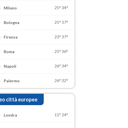
25°
34°
Milano
25°
37°
Bologna
23°
37°
Firenze
25°
36°
Roma
26°
34°
Napoli
26°
32°
Palermo
o città europee
11°
24°
Londra