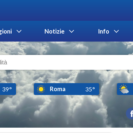
ioni
Notizie
Info
Roma
39°
35°