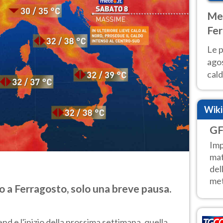
Met
Fer
Nor
Le p
agos
cald
all'
Nor
Wik
GF
Imp
mat
del
met
 a Ferragosto, solo una breve pausa.
d e l'inizio della prossima settimana, quella