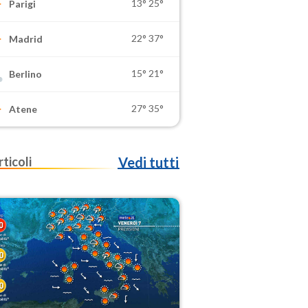
13°
25°
Parigi
22°
37°
Madrid
15°
21°
Berlino
27°
35°
Atene
rticoli
Vedi tutti