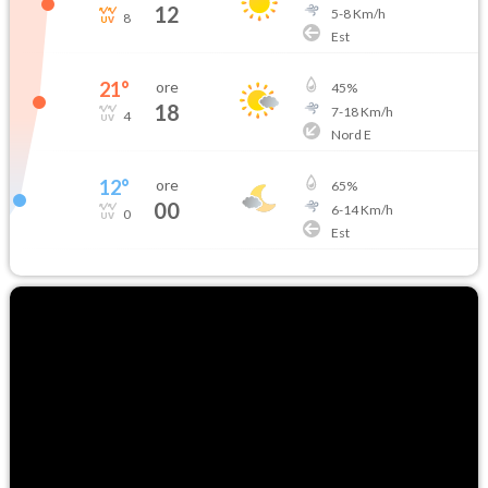
12
5
-
8
Km/h
8
Est
21
°
ore
45
%
18
7
-
18
Km/h
4
Nord E
12
°
ore
65
%
00
6
-
14
Km/h
0
Est