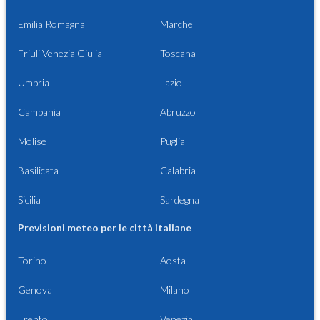
Emilia Romagna
Marche
Friuli Venezia Giulia
Toscana
Umbria
Lazio
Campania
Abruzzo
Molise
Puglia
Basilicata
Calabria
Sicilia
Sardegna
Previsioni meteo per le città italiane
Torino
Aosta
Genova
Milano
Trento
Venezia