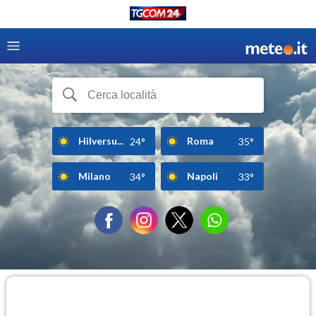
Hilversu...
Roma
24°
35°
Milano
Napoli
34°
33°