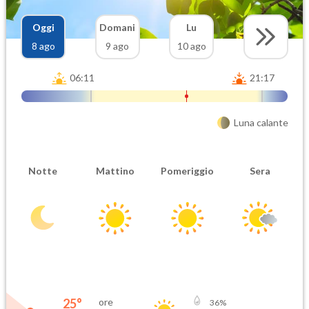
Oggi
Domani
Lu
8 ago
9 ago
10 ago
06:11
21:17
Luna calante
Notte
Mattino
Pomeriggio
Sera
25
°
ore
36
%