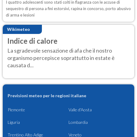
I quattro adolescenti sono stati colti in flagranza con le accuse di
sequestro di persona a fini estorsivi, rapina in concorso, porto abusivo
di arma e lesioni
Wikimeteo
Indice di calore
La sgradevole sensazione di afa che il nostro
organismo percepisce soprattutto in estate è
causata d...
Previsioni meteo per le regioni italiane
Piemonte
Valle d'Aosta
Liguria
Lombardia
Trentino Alto Adige
Veneto