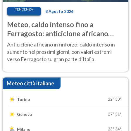
TENDENZA
8 Agosto 2026
Meteo, caldo intenso fino a
Ferragosto: anticiclone africano
ancora protagonista
Anticiclone africano in rinforzo: caldo intenso in
aumento nei prossimi giorni, con valori estremi
verso Ferragosto su gran parte d’Italia
Meteo città italiane
22°
33°
Torino
27°
31°
Genova
23°
34°
Milano