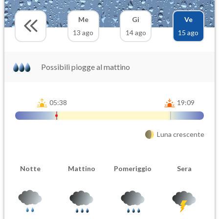
Me
Gi
Ve
13 ago
14 ago
15 ago
Possibili piogge al mattino
05:38
19:09
Luna crescente
Notte
Mattino
Pomeriggio
Sera