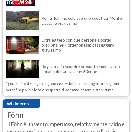
Roma, fulmine colpisce uno scout sul Monte
Livata: è gravissimo
Ultraleggero con due persone a bordo
precipita nel Pordenonese: passeggero
gravissimo
Ragazzina fa scoprire presunto molestatore
seriale: denunciato un 60enne
Quattro i casi che gli vengono contestati ma le indagini proseguono
perché la polizia locale sospetta ci possano essere altre vittime
Wikimeteo
Föhn
Il Föhn è un vento impetuoso, relativamente caldo e
secco, che si instaura quando una massa d’aria è...