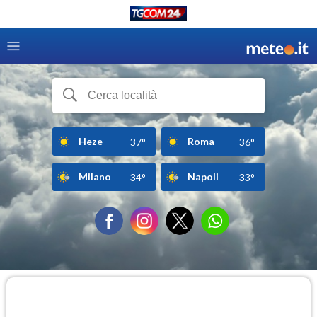
Heze
Roma
37°
36°
Milano
Napoli
34°
33°