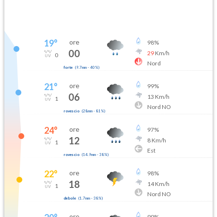
19
°
ore
98
%
00
29
Km/h
0
Nord
forte
(
9.7mm
-
40
%)
21
°
ore
99
%
06
13
Km/h
1
Nord NO
rovescio
(
28mm
-
81
%)
24
°
ore
97
%
12
8
Km/h
1
Est
rovescio
(
14.9mm
-
38
%)
22
°
ore
98
%
18
14
Km/h
1
Nord NO
debole
(
1.7mm
-
38
%)
ore
99
%