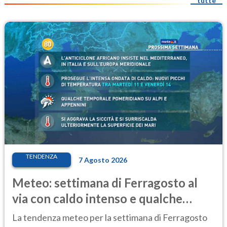
tutte
TENDENZA
7 Agosto 2026
Meteo: settimana di Ferragosto al
via con caldo intenso e qualche
temporale
La tendenza meteo per la settimana di Ferragosto