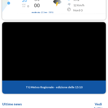
20
°
00
12
Km/h
0
Nord O
moderata
(
2.1mm
-
38
%)
TG Meteo Regionale
-
edizione delle 15:10
Ultime news
Vedi