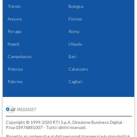
Trieste
Bologna
Ancona
Firenze
Perugia
Roma
Napoli
L'Aquila
Campobasso
Bari
Potenza
Catanzaro
Palermo
Cagliari
Copyright © 1999-2020 RTI S.p.A. Direzione Business Digital -
P.Iva 03976881007 - Tutti i diritti riservati.
Rispetto ai contenuti e ai dati personali trasmessi e/o riprodotti è