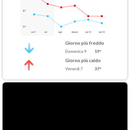
28°
19°
ven 7
ieri
oggi
domani
mar 11
mer 12
Giorno più freddo
Domenica 9
19°
Giorno più caldo
Venerdì 7
37°