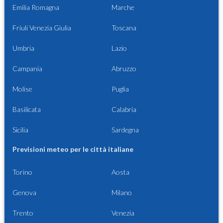
Emilia Romagna
Marche
Friuli Venezia Giulia
Toscana
Umbria
Lazio
Campania
Abruzzo
Molise
Puglia
Basilicata
Calabria
Sicilia
Sardegna
Previsioni meteo per le città italiane
Torino
Aosta
Genova
Milano
Trento
Venezia