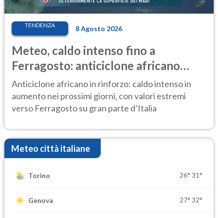
TENDENZA
8 Agosto 2026
Meteo, caldo intenso fino a
Ferragosto: anticiclone africano
ancora protagonista
Anticiclone africano in rinforzo: caldo intenso in
aumento nei prossimi giorni, con valori estremi
verso Ferragosto su gran parte d’Italia
Meteo città italiane
26°
31°
Torino
27°
32°
Genova