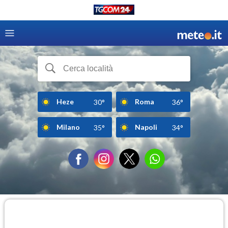
Heze
Roma
30°
36°
Milano
Napoli
35°
34°