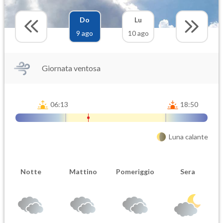
Do
Lu
9 ago
10 ago
Giornata ventosa
06:13
18:50
Luna calante
Notte
Mattino
Pomeriggio
Sera