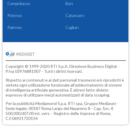
Campobasso
Bari
Potenza
Catanzaro
Palermo
Cagliari
Copyright © 1999-2020 RTI S.p.A. Direzione Business Digital -
P.Iva 03976881007 - Tutti i diritti riservati.
Rispetto ai contenuti e ai dati personali trasmessi e/o riprodotti è
vietata ogni utilizzazione funzionale all'addestramento di sistemi
di intelligenza artificiale generativa. È altresì fatto divieto
espresso di utilizzare mezzi automatizzati di data scraping.
Per la pubblicità
Mediamond S.p.a.
RTI spa, Gruppo Mediaset -
Sede legale: 00187 Roma Largo del Nazareno 8 - Cap. Soc. €
500.000.007,00 int. vers. - Registro delle Imprese di Roma,
C.F.06921720154