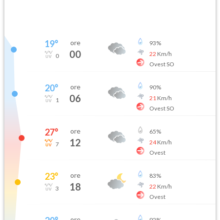
19
°
ore
93
%
00
22
Km/h
0
Ovest SO
20
°
ore
90
%
06
21
Km/h
1
Ovest SO
27
°
ore
65
%
12
24
Km/h
7
Ovest
23
°
ore
83
%
18
22
Km/h
3
Ovest
ore
92
%