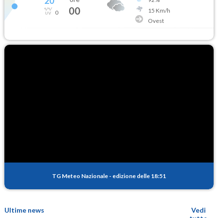
20
°
00
15
Km/h
0
Ovest
TG Meteo Nazionale
-
edizione delle 18:51
Ultime news
Vedi