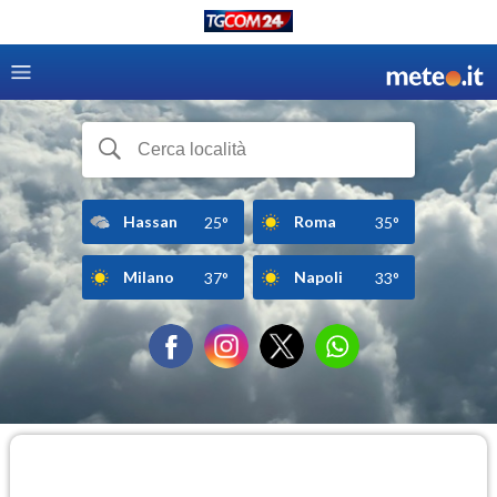
Hassan
Roma
25°
35°
Milano
Napoli
37°
33°