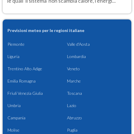
le quali 'il sistema' non scambia calore, l'energi...
Previsioni meteo per le regioni italiane
Piemonte
Valle d'Aosta
Liguria
Lombardia
Trentino Alto Adige
Veneto
Emilia Romagna
Marche
Friuli Venezia Giulia
Toscana
Umbria
Lazio
Campania
Abruzzo
Molise
Puglia