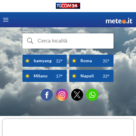
hamyang
Roma
32°
35°
Milano
Napoli
37°
33°