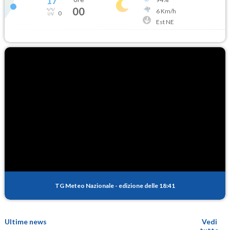
17
°
00
6
Km/h
0
Est NE
TG Meteo Nazionale
-
edizione delle 18:41
Ultime news
Vedi