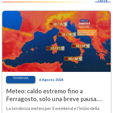
tutte
TENDENZA
6 Agosto 2026
Meteo: caldo estremo fino a
Ferragosto, solo una breve pausa.
Ecco dove
La tendenza meteo per il weekend e l'inizio della