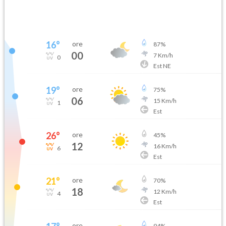
16
°
ore
87
%
00
7
Km/h
0
Est NE
19
°
ore
75
%
06
15
Km/h
1
Est
26
°
ore
45
%
12
16
Km/h
6
Est
21
°
ore
70
%
18
12
Km/h
4
Est
ore
94
%