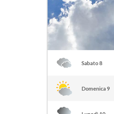
Sabato 8
Domenica 9
Lunedì 10