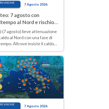
REVISIONE
7 Agosto 2026
eo: 7 agosto con
tempo al Nord e rischio
ifragi. Altrove caldo
 (7 agosto) lieve attenuazione
tremo
caldo al Nord con una fase di
empo. Altrove insiste il caldo
emo con picchi di 40°C. Le
isioni
REVISIONE
7 Agosto 2026