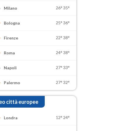
26°
35°
Milano
25°
36°
Bologna
22°
38°
Firenze
24°
38°
Roma
27°
33°
Napoli
27°
32°
Palermo
o città europee
12°
24°
Londra