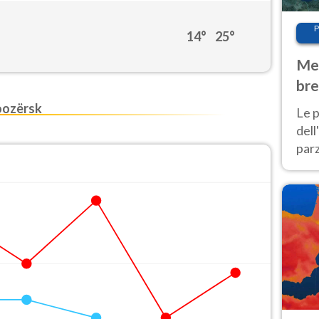
P
14°
25°
Met
bre
Nor
oozërsk
Le p
dell
parz
al 
40 g