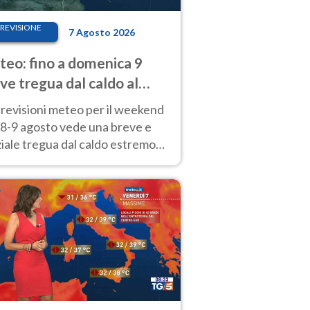
REVISIONE
7 Agosto 2026
eo: fino a domenica 9
ve tregua dal caldo al
d! Altrove calura e afa
revisioni meteo per il weekend
'8-9 agosto vede una breve e
iale tregua dal caldo estremo
Nord mentre altrove persistono
radi.