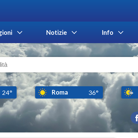
ioni
Notizie
Info
Roma
24°
36°