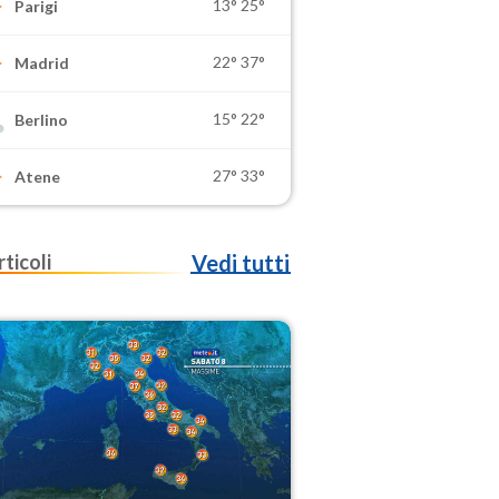
13°
25°
Parigi
22°
37°
Madrid
15°
22°
Berlino
27°
33°
Atene
rticoli
Vedi tutti