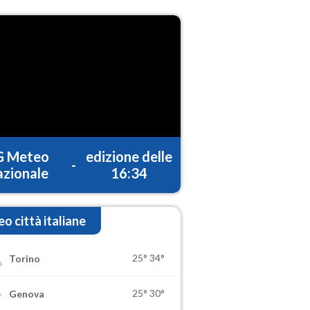
G Meteo
edizione delle
-
zionale
16:34
o città italiane
25°
34°
Torino
25°
30°
Genova