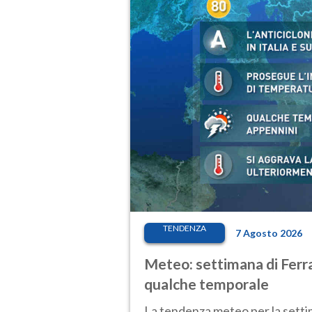
TENDENZA
7 Agosto 2026
Meteo: settimana di Ferra
qualche temporale
La tendenza meteo per la setti