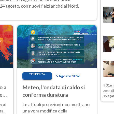
14 agosto, con nuovi rialzi anche al Nord.
TENDENZA
5 Agosto 2026
Il 31en
o a
Meteo, l'ondata di caldo si
zona d
ve
conferma duratura
spiegaz
kend
Le attuali proiezioni non mostrano
na,
una vera modifica della