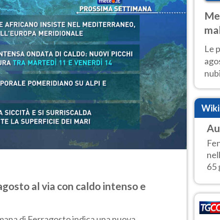
Met
mal
fin
Le p
agos
nubi
Cen
mol
Wik
Au
Fen
nel
65 
gosto al via con caldo intenso e
mana di Ferragosto indica una nuova