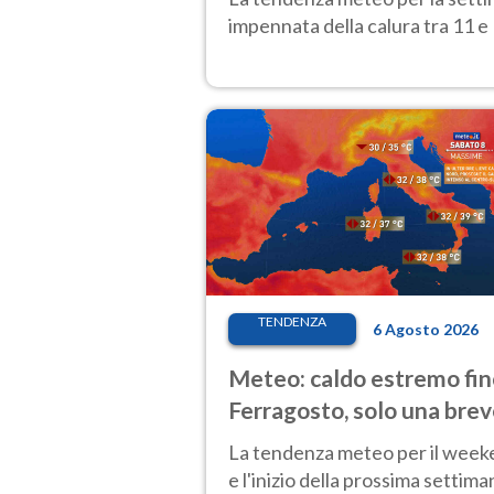
impennata della calura tra 11 e 
TENDENZA
6 Agosto 2026
Meteo: caldo estremo fin
Ferragosto, solo una bre
pausa. Ecco dove
La tendenza meteo per il wee
e l'inizio della prossima settima