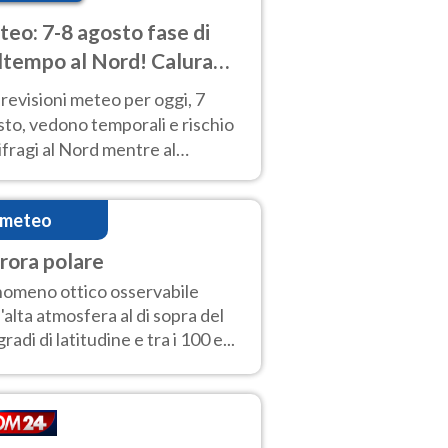
eo: 7-8 agosto fase di
tempo al Nord! Calura
o a Ferragosto
revisioni meteo per oggi, 7
to, vedono temporali e rischio
fragi al Nord mentre al
tro-Sud sole e caldo sempre
to intenso.
imeteo
rora polare
omeno ottico osservabile
l'alta atmosfera al di sopra del
gradi di latitudine e tra i 100 e...