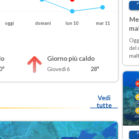
P
Met
oggi
domani
lun 10
mar 11
mal
nub
Oggi
es
del 
malt
do
Giorno più caldo
estr
0°
Giovedì 6
28°
prev
Vedi
tutte
P