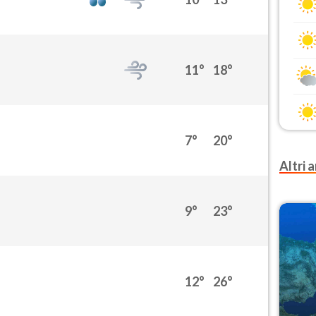
11°
18°
7°
20°
Altri a
9°
23°
12°
26°