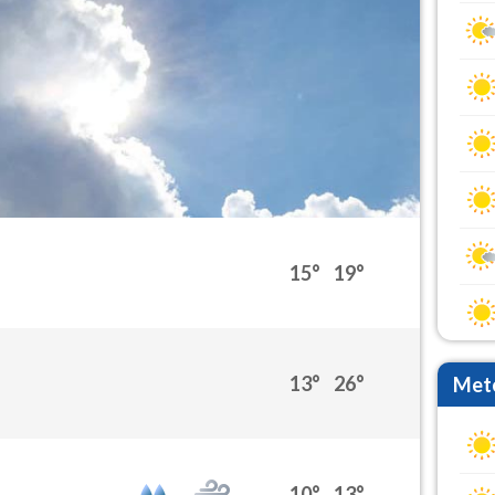
15°
19°
13°
26°
Mete
10°
13°