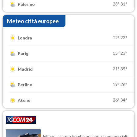
28°
31°
Palermo
Meteo città europee
12°
22°
Londra
15°
23°
Parigi
21°
35°
Madrid
19°
26°
Berlino
26°
34°
Atene
Milano, allarme bomba nei centri commerciali: