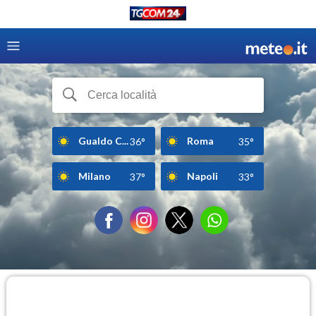
Gualdo C...
Roma
36°
35°
Milano
Napoli
37°
33°