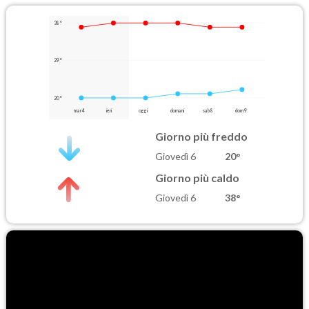
38°
29°
20°
mar 4
ieri
oggi
domani
sab 8
dom 9
Giorno più freddo
Giovedì 6
20°
Giorno più caldo
Giovedì 6
38°