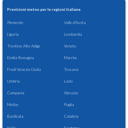
Previsioni meteo per le regioni italiane
Piemonte
Valle d'Aosta
Liguria
Lombardia
Trentino Alto Adige
Veneto
Emilia Romagna
Marche
Friuli Venezia Giulia
Toscana
Umbria
Lazio
Campania
Abruzzo
Molise
Puglia
Basilicata
Calabria
Sicilia
Sardegna