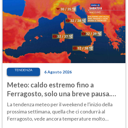
TENDENZA
6 Agosto 2026
Meteo: caldo estremo fino a
Ferragosto, solo una breve pausa.
Ecco dove
La tendenza meteo per il weekend e l'inizio della
prossima settimana, quella che ci condurrà al
Ferragosto, vede ancora temperature molto
elevate