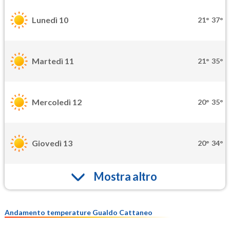
Lunedì 10
21°
37°
Martedì 11
21°
35°
Mercoledì 12
20°
35°
Giovedì 13
20°
34°
Mostra altro
Andamento temperature Gualdo Cattaneo