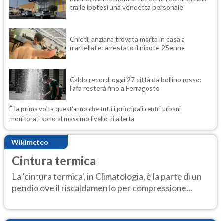
tra le ipotesi una vendetta personale
Chieti, anziana trovata morta in casa a
martellate: arrestato il nipote 25enne
Caldo record, oggi 27 città da bollino rosso:
l'afa resterà fino a Ferragosto
È la prima volta quest'anno che tutti i principali centri urbani
monitorati sono al massimo livello di allerta
Wikimeteo
Cintura termica
La 'cintura termica', in Climatologia, è la parte di un
pendio ove il riscaldamento per compressione...