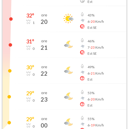
Est
32
°
ore
43
%
20
6
-
20
Km/h
1
Est SE
31
°
ore
46
%
21
7
-
23
Km/h
0
Est SE
30
°
ore
49
%
22
6
-
21
Km/h
0
Est
29
°
ore
53
%
23
6
-
20
Km/h
0
Est
29
°
ore
55
%
00
6
-
19
Km/h
0