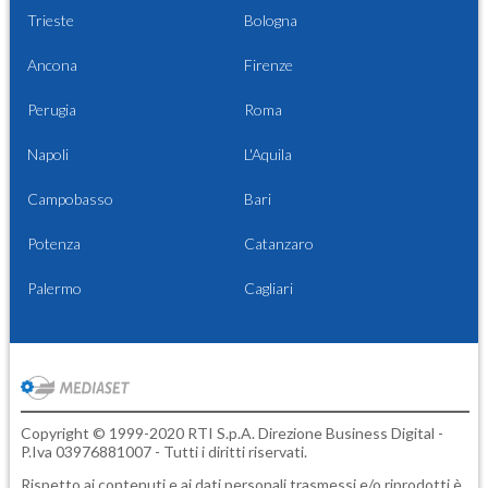
Trieste
Bologna
Ancona
Firenze
Perugia
Roma
Napoli
L'Aquila
Campobasso
Bari
Potenza
Catanzaro
Palermo
Cagliari
Copyright © 1999-2020 RTI S.p.A. Direzione Business Digital -
P.Iva 03976881007 - Tutti i diritti riservati.
Rispetto ai contenuti e ai dati personali trasmessi e/o riprodotti è