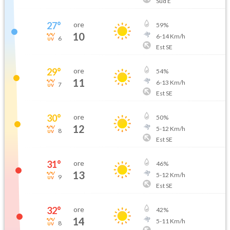
Sud E
27
°
ore
59
%
10
6
-
14
Km/h
6
Est SE
29
°
ore
54
%
11
6
-
13
Km/h
7
Est SE
30
°
ore
50
%
12
5
-
12
Km/h
8
Est SE
31
°
ore
46
%
13
5
-
12
Km/h
9
Est SE
32
°
ore
42
%
14
5
-
11
Km/h
8