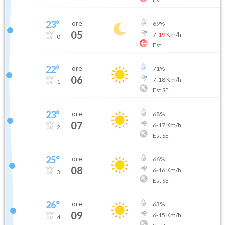
23
°
ore
69
%
05
7
-
19
Km/h
0
Est
22
°
ore
71
%
06
7
-
18
Km/h
1
Est SE
23
°
ore
68
%
07
6
-
17
Km/h
2
Est SE
25
°
ore
66
%
08
6
-
16
Km/h
3
Est SE
26
°
ore
63
%
09
6
-
15
Km/h
4