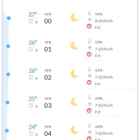
27
°
ore
56
%
00
8
-
23
Km/h
0
Est
26
°
ore
59
%
01
7
-
23
Km/h
0
Est
26
°
ore
61
%
02
7
-
22
Km/h
0
Est
25
°
ore
64
%
03
7
-
22
Km/h
0
Est
24
°
ore
66
%
04
7
-
20
Km/h
0
Est