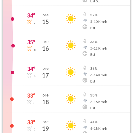
Est SE
34
°
ore
37
%
15
5
-
10
Km/h
7
Est
35
°
ore
33
%
16
5
-
12
Km/h
6
Est
34
°
ore
36
%
17
6
-
14
Km/h
4
Est
33
°
ore
38
%
18
6
-
16
Km/h
3
Est
33
°
ore
41
%
19
6
-
18
Km/h
2