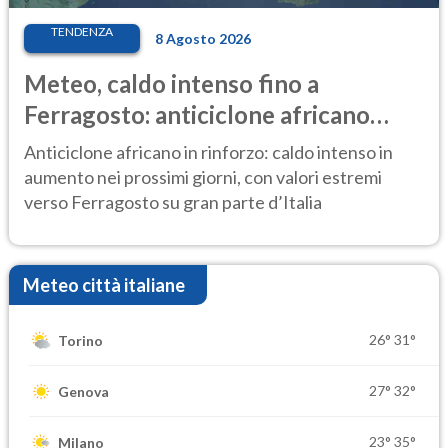
TENDENZA
8 Agosto 2026
Meteo, caldo intenso fino a
Ferragosto: anticiclone africano
ancora protagonista
Anticiclone africano in rinforzo: caldo intenso in
aumento nei prossimi giorni, con valori estremi
verso Ferragosto su gran parte d’Italia
Meteo città italiane
26°
31°
Torino
27°
32°
Genova
23°
35°
Milano