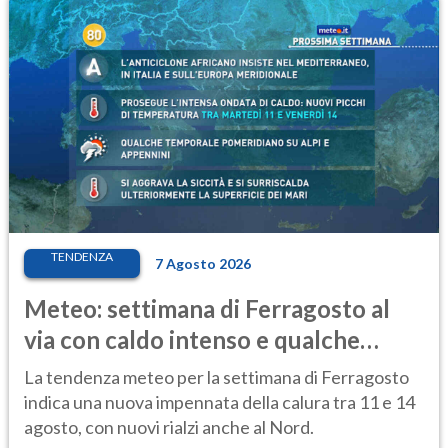
TENDENZA
7 Agosto 2026
Meteo: settimana di Ferragosto al
via con caldo intenso e qualche
temporale
La tendenza meteo per la settimana di Ferragosto
indica una nuova impennata della calura tra 11 e 14
agosto, con nuovi rialzi anche al Nord.