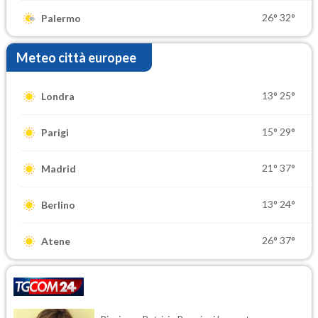
26°
32°
Palermo
Meteo città europee
13°
25°
Londra
15°
29°
Parigi
21°
37°
Madrid
13°
24°
Berlino
26°
37°
Atene