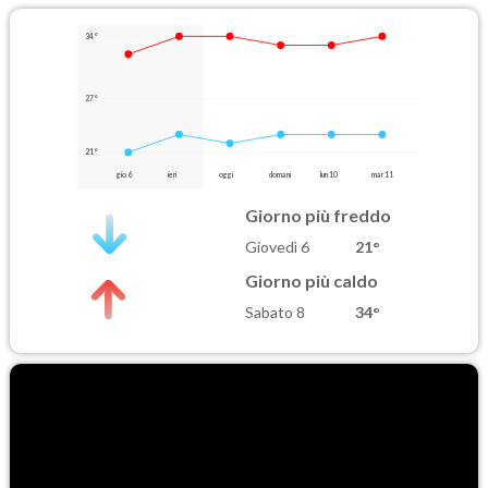
34°
27°
21°
gio 6
ieri
oggi
domani
lun 10
mar 11
Giorno più freddo
Giovedì 6
21°
Giorno più caldo
Sabato 8
34°