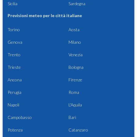
Sicilia
Sardegna
Previsioni meteo per le città italiane
Torino
Aosta
Genova
Milano
Trento
Venezia
Trieste
Bologna
Ancona
Firenze
Perugia
Roma
Napoli
L'Aquila
Campobasso
Bari
Potenza
Catanzaro