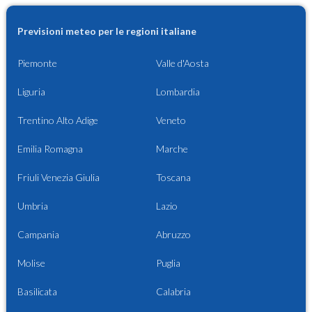
Previsioni meteo per le regioni italiane
Piemonte
Valle d'Aosta
Liguria
Lombardia
Trentino Alto Adige
Veneto
Emilia Romagna
Marche
Friuli Venezia Giulia
Toscana
Umbria
Lazio
Campania
Abruzzo
Molise
Puglia
Basilicata
Calabria