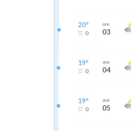
20
°
ore
03
0
19
°
ore
04
0
19
°
ore
05
0