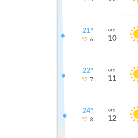
21
°
ore
10
6
22
°
ore
11
7
24
°
ore
12
8