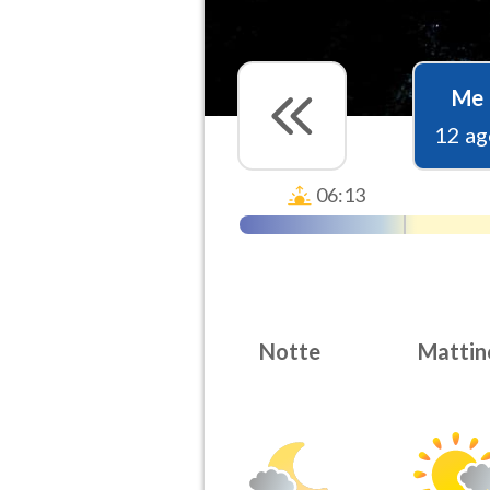
Me
12 ag
06:13
Notte
Mattin