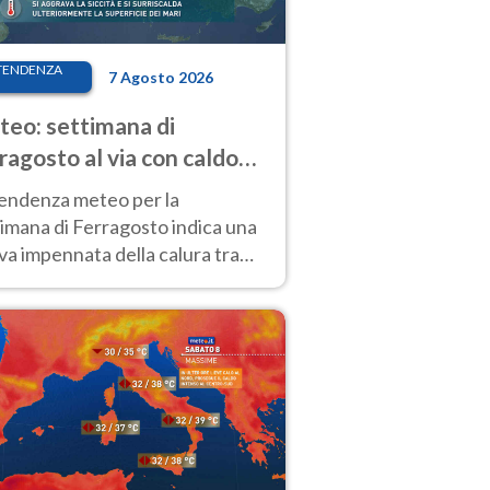
TENDENZA
7 Agosto 2026
eo: settimana di
ragosto al via con caldo
enso e qualche temporale
tendenza meteo per la
imana di Ferragosto indica una
a impennata della calura tra
 14 agosto, con nuovi rialzi
he al Nord.