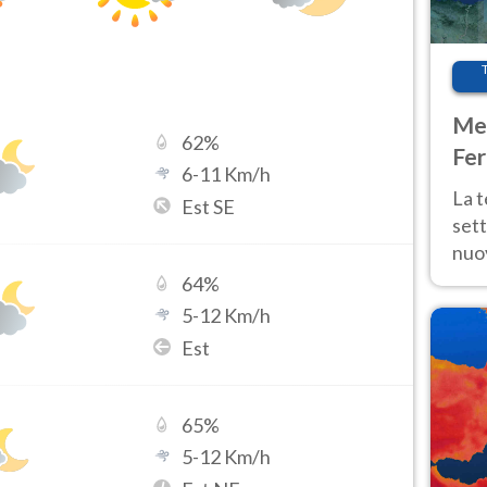
Met
62
%
Fer
6
-
11
Km/h
int
La 
Est SE
sett
nuov
11 e
64
%
anc
5
-
12
Km/h
Est
65
%
5
-
12
Km/h