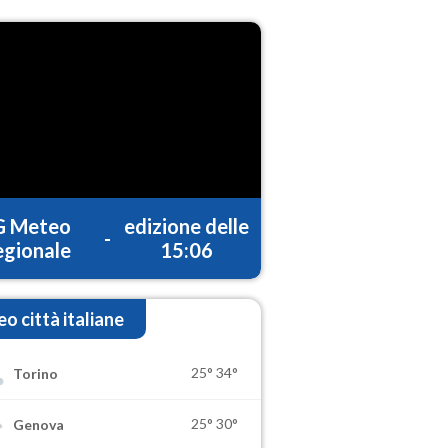
G Meteo
edizione delle
-
gionale
15:06
o città italiane
25°
34°
Torino
25°
30°
Genova