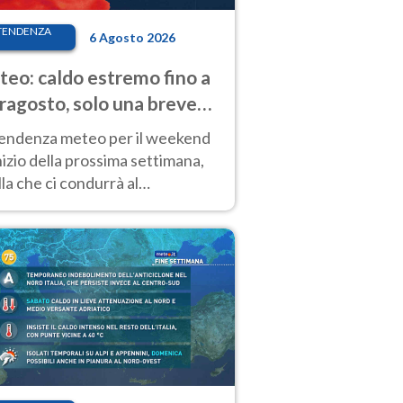
TENDENZA
6 Agosto 2026
eo: caldo estremo fino a
ragosto, solo una breve
sa. Ecco dove
tendenza meteo per il weekend
inizio della prossima settimana,
la che ci condurrà al
ragosto, vede ancora
perature molto elevate