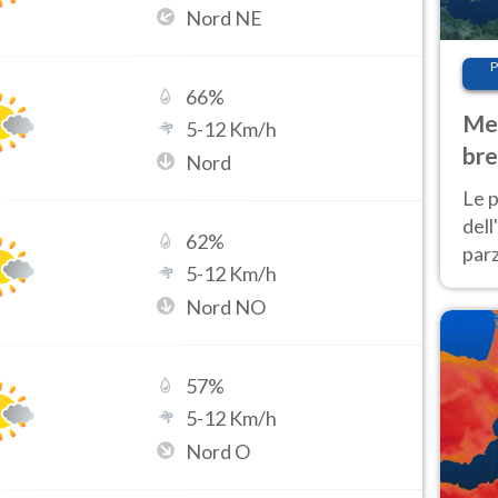
Nord NE
P
66
%
Met
5
-
12
Km/h
bre
Nord
Nor
Le p
dell
62
%
parz
5
-
12
Km/h
al 
Nord NO
40 g
57
%
5
-
12
Km/h
Nord O