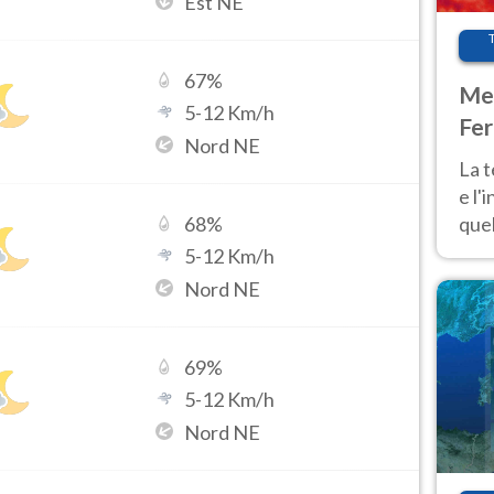
Est NE
67
%
Met
5
-
12
Km/h
Fer
Nord NE
pau
La 
e l'
quel
68
%
Fer
5
-
12
Km/h
tem
Nord NE
69
%
5
-
12
Km/h
Nord NE