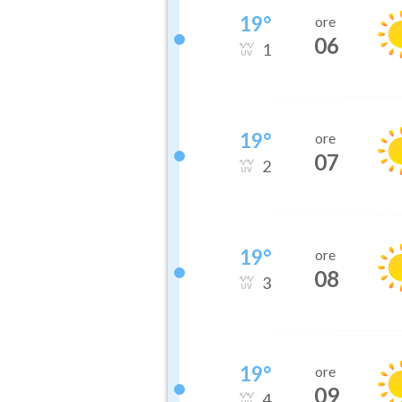
19
°
ore
06
1
19
°
ore
07
2
19
°
ore
08
3
19
°
ore
09
4