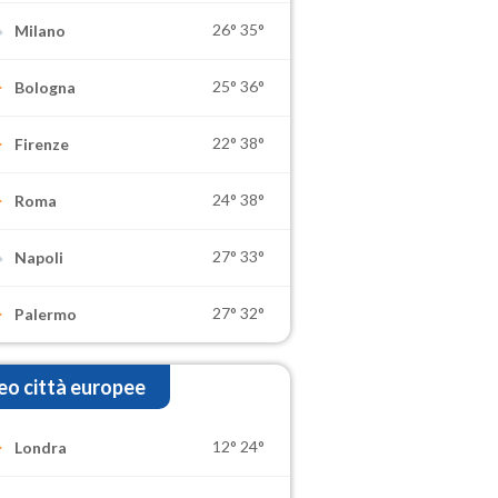
26°
35°
Milano
25°
36°
Bologna
22°
38°
Firenze
24°
38°
Roma
27°
33°
Napoli
27°
32°
Palermo
o città europee
12°
24°
Londra