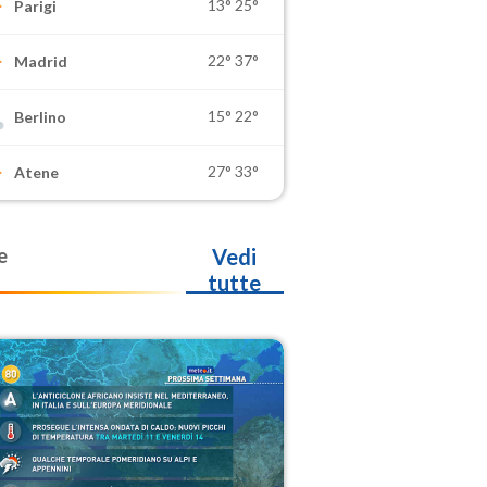
13°
25°
Parigi
22°
37°
Madrid
15°
22°
Berlino
27°
33°
Atene
e
Vedi
tutte