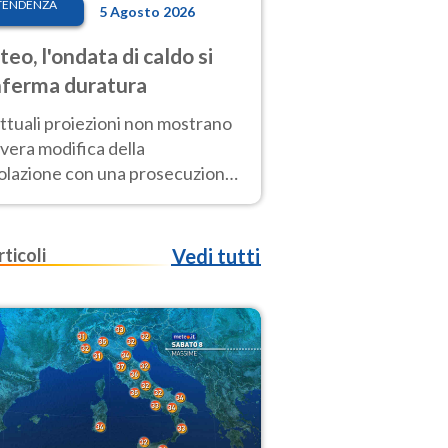
TENDENZA
5 Agosto 2026
eo, l'ondata di caldo si
ferma duratura
ttuali proiezioni non mostrano
vera modifica della
colazione con una prosecuzione
caldo fuori scala per molti
ni, compresa la settimana di
ragosto
rticoli
Vedi tutti