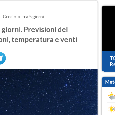
Grosio
tra 5 giorni
giorni. Previsioni del
oni, temperatura e venti
T
Re
Mete