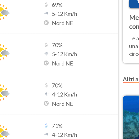
69
%
5
-
12
Km/h
Met
Nord NE
con
Le a
70
%
una 
cir
5
-
12
Km/h
del 
Nord NE
gior
Fer
Altri a
70
%
4
-
12
Km/h
Nord NE
71
%
4
-
12
Km/h