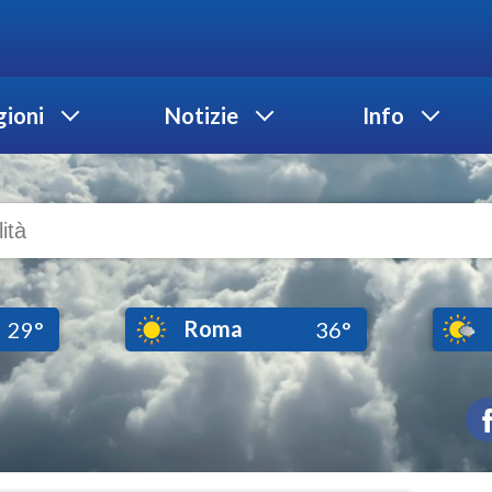
ioni
Notizie
Info
Roma
29°
36°