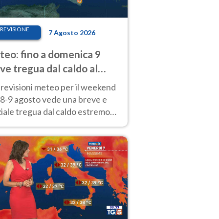
REVISIONE
7 Agosto 2026
eo: fino a domenica 9
ve tregua dal caldo al
d! Altrove calura e afa
revisioni meteo per il weekend
'8-9 agosto vede una breve e
iale tregua dal caldo estremo
Nord mentre altrove persistono
radi.