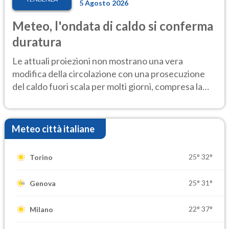
5 Agosto 2026
Meteo, l'ondata di caldo si conferma
duratura
Le attuali proiezioni non mostrano una vera
modifica della circolazione con una prosecuzione
del caldo fuori scala per molti giorni, compresa la
settimana di Ferragosto
Meteo città italiane
25°
32°
Torino
25°
31°
Genova
22°
37°
Milano