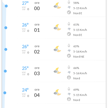
27
°
ore
58
%
00
5
-
15
Km/h
0
Nord E
26
°
ore
61
%
01
5
-
15
Km/h
0
Nord E
26
°
ore
63
%
02
5
-
16
Km/h
0
Nord NE
25
°
ore
66
%
03
5
-
16
Km/h
0
Nord
24
°
ore
69
%
04
5
-
15
Km/h
0
Nord