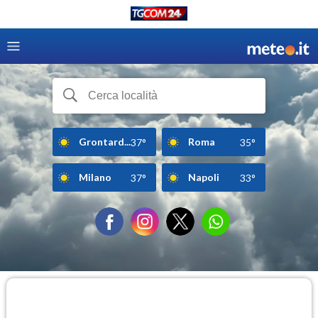
Grontard...
Roma
37°
35°
Milano
Napoli
37°
33°