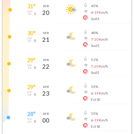
31
°
ore
45
%
20
6
-
19
Km/h
1
Sud E
30
°
ore
48
%
21
7
-
20
Km/h
0
Sud E
29
°
ore
51
%
22
7
-
20
Km/h
0
Sud E
29
°
ore
53
%
23
6
-
19
Km/h
0
Est SE
28
°
ore
55
%
00
6
-
19
Km/h
0
Est SE