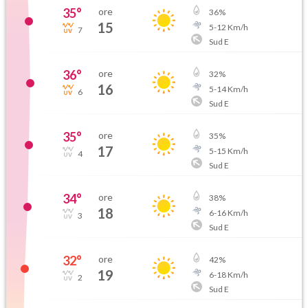
35
°
ore
36
%
15
5
-
12
Km/h
7
Sud E
36
°
ore
32
%
16
5
-
14
Km/h
6
Sud E
35
°
ore
35
%
17
5
-
15
Km/h
4
Sud E
34
°
ore
38
%
18
6
-
16
Km/h
3
Sud E
32
°
ore
42
%
19
6
-
18
Km/h
2
Sud E