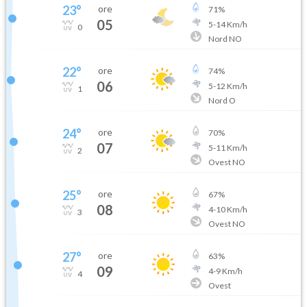
23
°
ore
71
%
05
5
-
14
Km/h
0
Nord NO
22
°
ore
74
%
06
5
-
12
Km/h
1
Nord O
24
°
ore
70
%
07
5
-
11
Km/h
2
Ovest NO
25
°
ore
67
%
08
4
-
10
Km/h
3
Ovest NO
27
°
ore
63
%
09
4
-
9
Km/h
4
Ovest