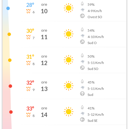
28
°
ore
59
%
10
4
-
9
Km/h
6
Ovest SO
30
°
ore
54
%
11
4
-
10
Km/h
7
Sud O
31
°
ore
50
%
12
5
-
11
Km/h
8
Sud SO
32
°
ore
45
%
13
5
-
11
Km/h
9
Sud
33
°
ore
41
%
14
5
-
12
Km/h
8
Sud SE