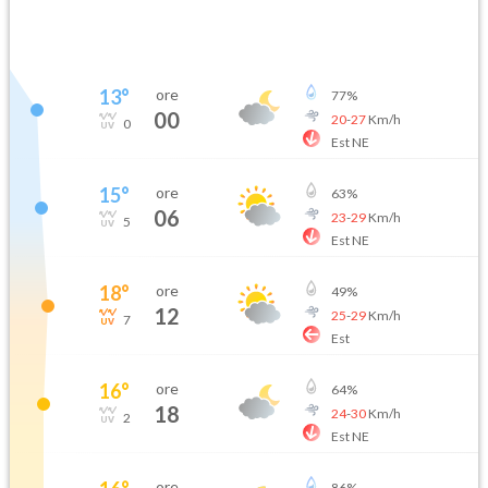
13
°
ore
77
%
00
20
-
27
Km/h
0
Est NE
15
°
ore
63
%
06
23
-
29
Km/h
5
Est NE
18
°
ore
49
%
12
25
-
29
Km/h
7
Est
16
°
ore
64
%
18
24
-
30
Km/h
2
Est NE
ore
86
%