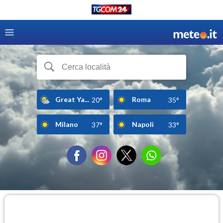
Great Ya...
Roma
20°
35°
Milano
Napoli
37°
33°