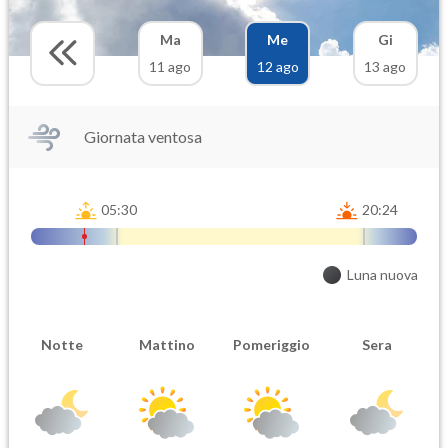
Ma
Me
Gi
11 ago
12 ago
13 ago
Giornata ventosa
05:30
20:24
Luna nuova
Notte
Mattino
Pomeriggio
Sera