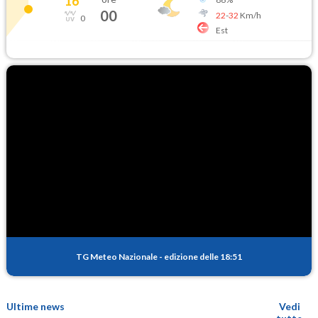
16
°
00
22
-
32
Km/h
0
Est
TG Meteo Nazionale
-
edizione delle 18:51
Ultime news
Vedi