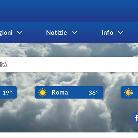
ioni
Notizie
Info
Roma
19°
36°