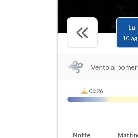
Lu
10 ag
Vento al pomer
05:26
Notte
Mattin