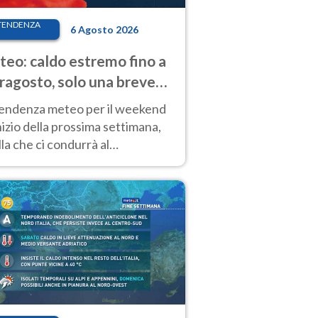
TENDENZA
6 Agosto 2026
eo: caldo estremo fino a
ragosto, solo una breve
sa. Ecco dove
tendenza meteo per il weekend
inizio della prossima settimana,
la che ci condurrà al
ragosto, vede ancora
perature molto elevate