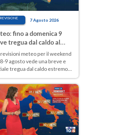
REVISIONE
7 Agosto 2026
eo: fino a domenica 9
ve tregua dal caldo al
d! Altrove calura e afa
revisioni meteo per il weekend
'8-9 agosto vede una breve e
iale tregua dal caldo estremo
Nord mentre altrove persistono
radi.