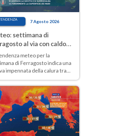
TENDENZA
7 Agosto 2026
eo: settimana di
ragosto al via con caldo
enso e qualche temporale
tendenza meteo per la
imana di Ferragosto indica una
a impennata della calura tra
 14 agosto, con nuovi rialzi
he al Nord.