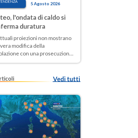
TENDENZA
5 Agosto 2026
eo, l'ondata di caldo si
ferma duratura
ttuali proiezioni non mostrano
vera modifica della
colazione con una prosecuzione
caldo fuori scala per molti
ni, compresa la settimana di
ragosto
rticoli
Vedi tutti