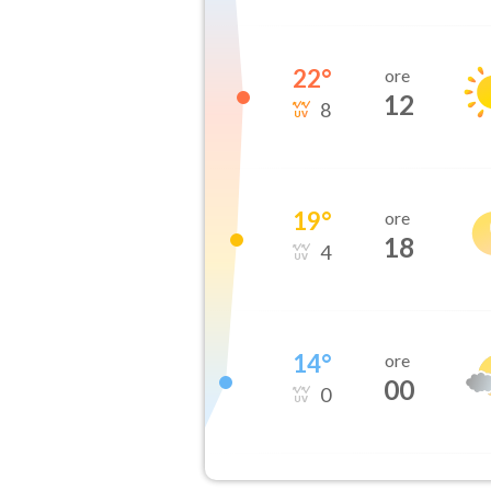
22
°
ore
12
8
19
°
ore
18
4
14
°
ore
00
0