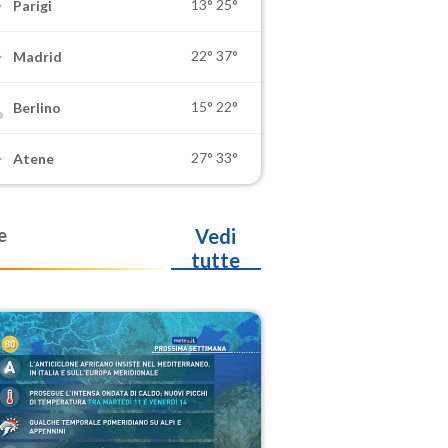
13°
25°
Parigi
22°
37°
Madrid
15°
22°
Berlino
27°
33°
Atene
e
Vedi
tutte