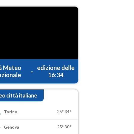
G Meteo
edizione delle
-
zionale
16:34
o città italiane
25°
34°
Torino
25°
30°
Genova