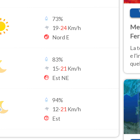
73
%
Met
19
-
24
Km/h
Fer
Nord E
pau
La 
e l'
83
%
quel
15
-
21
Km/h
Fer
Est NE
tem
94
%
12
-
21
Km/h
Est