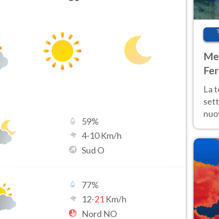
Met
Fer
int
La 
sett
nuov
59
%
11 e
4
-
10
Km/h
anc
Sud O
77
%
12
-
21
Km/h
Nord NO