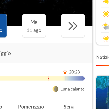
Ma
o
11 ago
iggio
Notizi
20:28
Luna calante
o
Pomeriggio
Sera