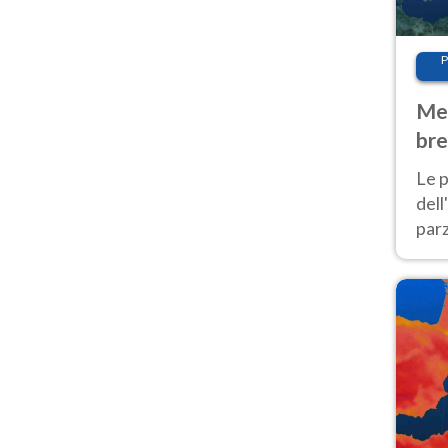
P
Met
bre
Nor
Le p
dell
parz
al 
40 g