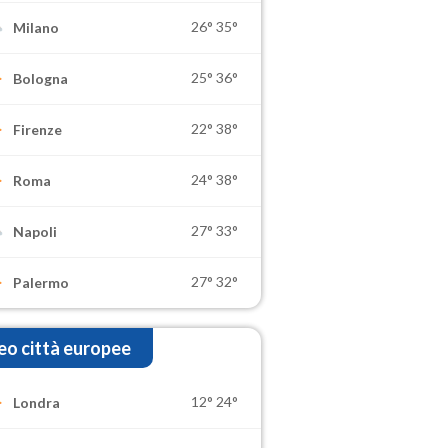
26°
35°
Milano
25°
36°
Bologna
22°
38°
Firenze
24°
38°
Roma
27°
33°
Napoli
27°
32°
Palermo
o città europee
12°
24°
Londra