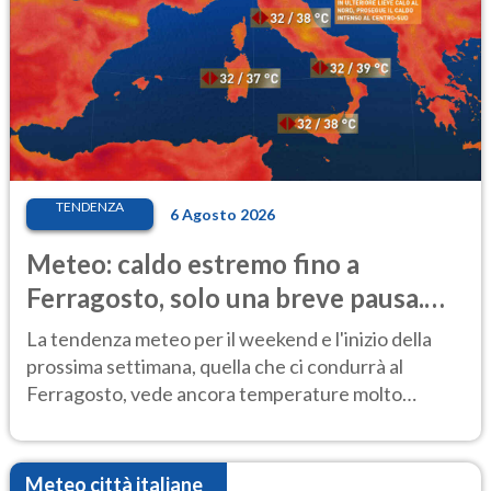
TENDENZA
6 Agosto 2026
Meteo: caldo estremo fino a
Ferragosto, solo una breve pausa.
Ecco dove
La tendenza meteo per il weekend e l'inizio della
prossima settimana, quella che ci condurrà al
Ferragosto, vede ancora temperature molto
elevate
Meteo città italiane