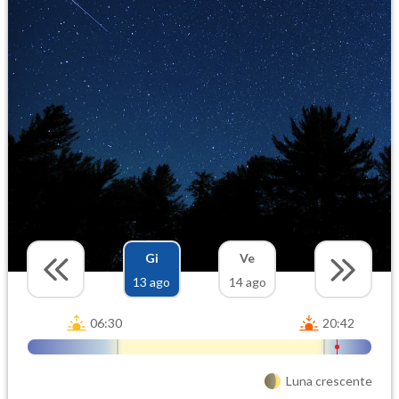
Gi
Ve
13 ago
14 ago
06:30
20:42
Luna crescente