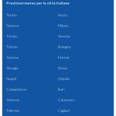
Previsioni meteo per le città italiane
Torino
Aosta
Genova
Milano
Trento
Venezia
Trieste
Bologna
Ancona
Firenze
Perugia
Roma
Napoli
L'Aquila
Campobasso
Bari
Potenza
Catanzaro
Palermo
Cagliari