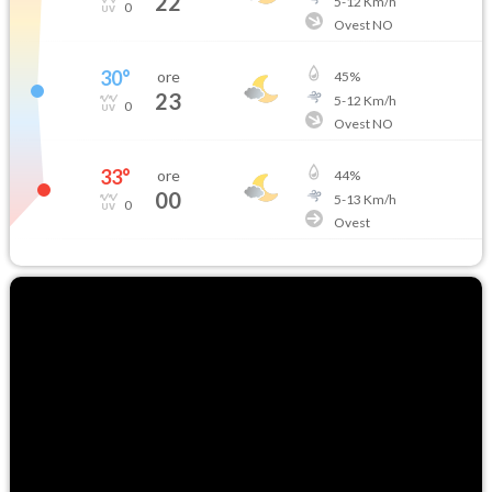
22
5
-
12
Km/h
0
Ovest NO
30
°
ore
45
%
23
5
-
12
Km/h
0
Ovest NO
33
°
ore
44
%
00
5
-
13
Km/h
0
Ovest