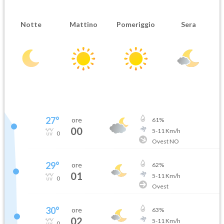
Notte
Mattino
Pomeriggio
Sera
27
°
ore
61
%
00
5
-
11
Km/h
0
Ovest NO
29
°
ore
62
%
01
5
-
11
Km/h
0
Ovest
30
°
ore
63
%
02
5
-
11
Km/h
0