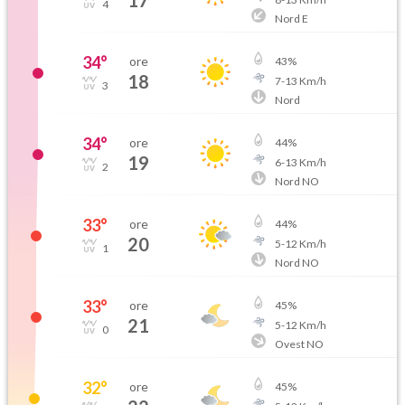
17
4
Nord E
34
°
ore
43
%
18
7
-
13
Km/h
3
Nord
34
°
ore
44
%
19
6
-
13
Km/h
2
Nord NO
33
°
ore
44
%
20
5
-
12
Km/h
1
Nord NO
33
°
ore
45
%
21
5
-
12
Km/h
0
Ovest NO
32
°
ore
45
%