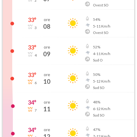
2
Ovest SO
33
°
ore
54
%
08
5
-
11
Km/h
3
Ovest SO
33
°
ore
52
%
09
4
-
11
Km/h
4
Sud O
33
°
ore
50
%
10
5
-
12
Km/h
6
Sud SO
34
°
ore
48
%
11
6
-
12
Km/h
7
Sud SO
34
°
ore
47
%
12
7
-
12
Km/h