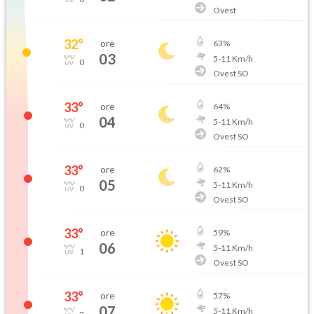
Ovest
32
°
ore
63
%
03
5
-
11
Km/h
0
Ovest SO
33
°
ore
64
%
04
5
-
11
Km/h
0
Ovest SO
33
°
ore
62
%
05
5
-
11
Km/h
0
Ovest SO
33
°
ore
59
%
06
5
-
11
Km/h
1
Ovest SO
33
°
ore
57
%
07
5
-
11
Km/h