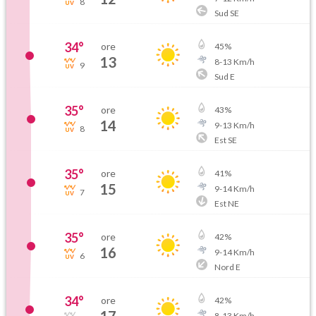
8
Sud SE
34
°
ore
45
%
13
8
-
13
Km/h
9
Sud E
35
°
ore
43
%
14
9
-
13
Km/h
8
Est SE
35
°
ore
41
%
15
9
-
14
Km/h
7
Est NE
35
°
ore
42
%
16
9
-
14
Km/h
6
Nord E
34
°
ore
42
%
8
-
13
Km/h