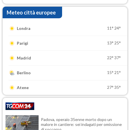
Meteo città europee
11°
24°
Londra
13°
25°
Parigi
22°
37°
Madrid
15°
21°
Berlino
27°
35°
Atene
Padova, operaio 35enne morto dopo un
malore in cantiere: sei indagati per omissione
di soccorso