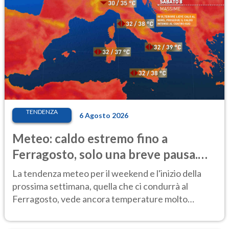
TENDENZA
6 Agosto 2026
Meteo: caldo estremo fino a
Ferragosto, solo una breve pausa.
Ecco dove
La tendenza meteo per il weekend e l'inizio della
prossima settimana, quella che ci condurrà al
Ferragosto, vede ancora temperature molto
elevate