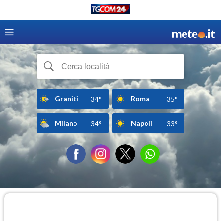
Graniti
Roma
34°
35°
Milano
Napoli
34°
33°