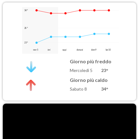
34°
28°
23°
mer 5
ieri
oggi
domani
dom 9
lun 10
Giorno più freddo
Mercoledì 5
23°
Giorno più caldo
Sabato 8
34°