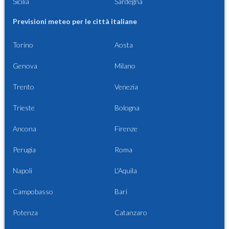
Sicilia
Sardegna
Previsioni meteo per le città italiane
Torino
Aosta
Genova
Milano
Trento
Venezia
Trieste
Bologna
Ancona
Firenze
Perugia
Roma
Napoli
L'Aquila
Campobasso
Bari
Potenza
Catanzaro