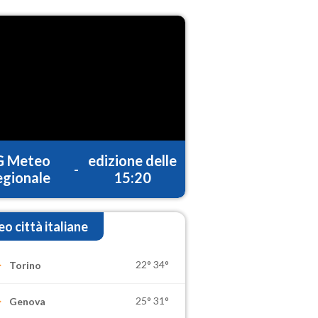
G Meteo
edizione delle
-
gionale
15:20
o città italiane
22°
34°
Torino
25°
31°
Genova