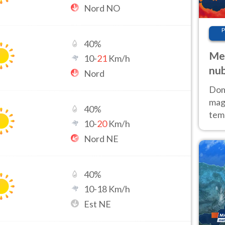
Nord NO
P
40
%
Met
10
-
21
Km/h
nub
Nord
Sud
Doma
magg
40
%
temp
10
-
20
Km/h
sem
Nord NE
prev
40
%
10
-
18
Km/h
Est NE