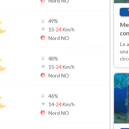
Nord NO
49
%
Met
15
-
24
Km/h
con
Nord NO
Le a
una 
cir
48
%
del 
15
-
24
Km/h
gior
Nord NO
Fer
46
%
14
-
24
Km/h
Nord NO