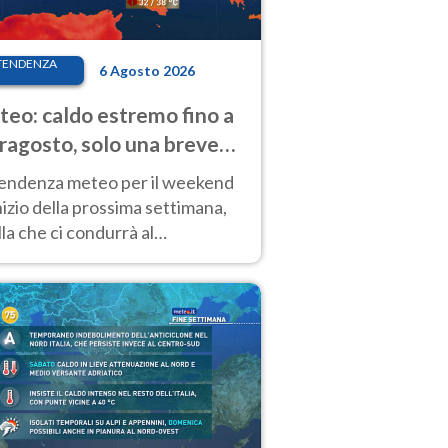
TENDENZA
6 Agosto 2026
eo: caldo estremo fino a
ragosto, solo una breve
sa. Ecco dove
tendenza meteo per il weekend
inizio della prossima settimana,
la che ci condurrà al
ragosto, vede ancora
perature molto elevate