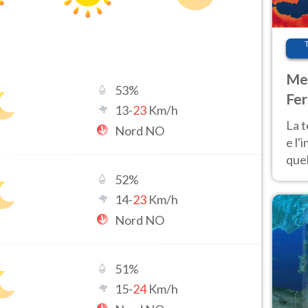
Met
53
%
Fer
13
-
23
Km/h
pau
La 
Nord NO
e l'
quel
Fer
52
%
tem
14
-
23
Km/h
Nord NO
51
%
15
-
24
Km/h