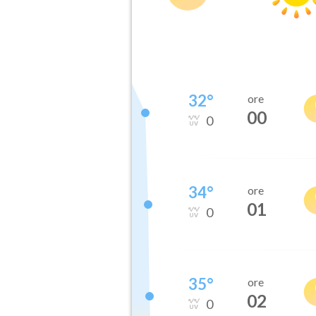
32
°
ore
00
0
34
°
ore
01
0
35
°
ore
02
0