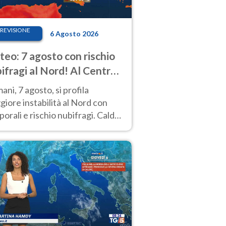
REVISIONE
6 Agosto 2026
eo: 7 agosto con rischio
ifragi al Nord! Al Centro-
 caldo estremo
ni, 7 agosto, si profila
iore instabilità al Nord con
orali e rischio nubifragi. Caldo
pre estremo al Centro-Sud. Le
isioni.