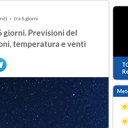
niti
tra 6 giorni
 giorni. Previsioni del
oni, temperatura e venti
T
Re
Mete