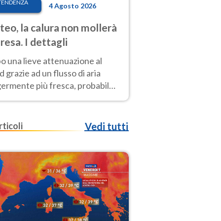
TENDENZA
4 Agosto 2026
eo, la calura non mollerà
presa. I dettagli
o una lieve attenuazione al
 grazie ad un flusso di aria
germente più fresca, probabile
o rinforzo dell’anticiclone
icano entro Ferragosto
rticoli
Vedi tutti