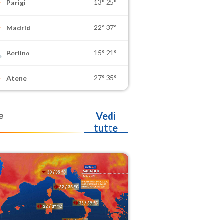
13°
25°
Parigi
22°
37°
Madrid
15°
21°
Berlino
27°
35°
Atene
e
Vedi
tutte