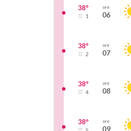
38
°
ore
06
1
38
°
ore
07
2
38
°
ore
08
4
38
°
ore
09
5