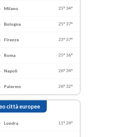
25°
34°
Milano
25°
37°
Bologna
23°
37°
Firenze
25°
36°
Roma
26°
34°
Napoli
26°
32°
Palermo
o città europee
11°
24°
Londra