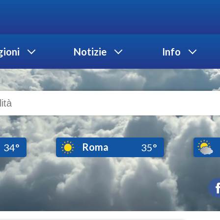
ioni
Notizie
Info
Roma
34°
35°