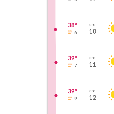
38
°
ore
10
6
39
°
ore
11
7
39
°
ore
12
9