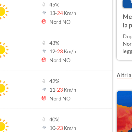
45
%
13
-
24
Km/h
Met
Nord NO
la 
Dop
43
%
Nord
leg
12
-
23
Km/h
nuov
Nord NO
afr
Altri a
42
%
11
-
23
Km/h
Nord NO
40
%
10
-
23
Km/h