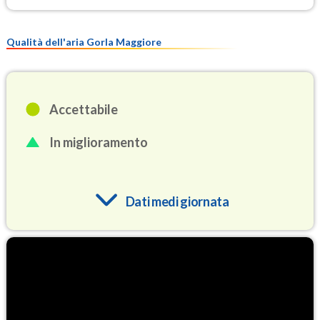
Qualità dell'aria Gorla Maggiore
Accettabile
In miglioramento
Dati medi giornata
O3
94.7
(Ozono)
NO2
7.4
(Diossido di azoto)