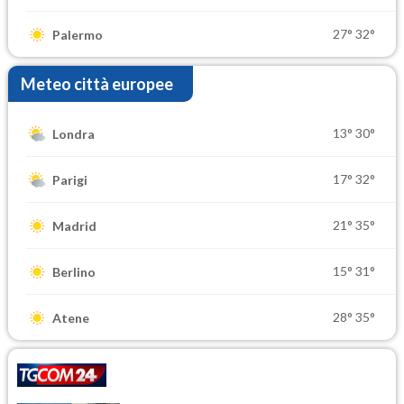
27°
32°
Palermo
Meteo città europee
13°
30°
Londra
17°
32°
Parigi
21°
35°
Madrid
15°
31°
Berlino
28°
35°
Atene