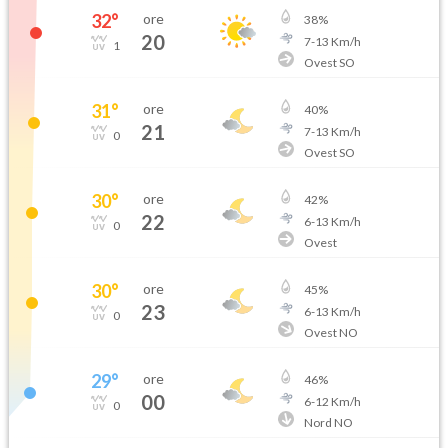
32
°
ore
38
%
20
7
-
13
Km/h
1
Ovest SO
31
°
ore
40
%
21
7
-
13
Km/h
0
Ovest SO
30
°
ore
42
%
22
6
-
13
Km/h
0
Ovest
30
°
ore
45
%
23
6
-
13
Km/h
0
Ovest NO
29
°
ore
46
%
00
6
-
12
Km/h
0
Nord NO