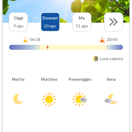
Oggi
Domani
Ma
9 ago
10 ago
11 ago
06:18
20:40
Luna calante
Notte
Mattino
Pomeriggio
Sera