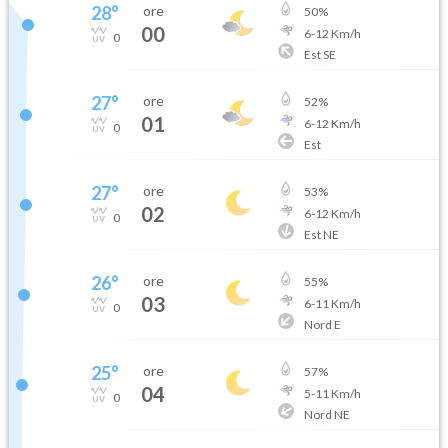
28
°
ore
50
%
00
6
-
12
Km/h
0
Est SE
27
°
ore
52
%
01
6
-
12
Km/h
0
Est
27
°
ore
53
%
02
6
-
12
Km/h
0
Est NE
26
°
ore
55
%
03
6
-
11
Km/h
0
Nord E
25
°
ore
57
%
04
5
-
11
Km/h
0
Nord NE