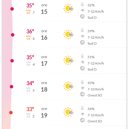
35
°
ore
32
%
15
7
-
12
Km/h
7
Sud O
36
°
ore
29
%
16
7
-
12
Km/h
6
Sud O
35
°
ore
31
%
17
7
-
12
Km/h
4
Sud O
34
°
ore
33
%
18
7
-
13
Km/h
3
Ovest SO
33
°
ore
36
%
19
7
-
13
Km/h
2
Ovest SO