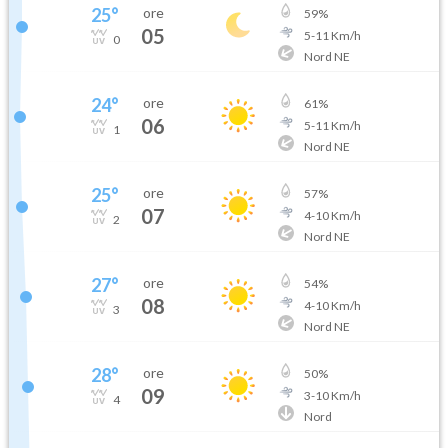
25
°
ore
59
%
05
5
-
11
Km/h
0
Nord NE
24
°
ore
61
%
06
5
-
11
Km/h
1
Nord NE
25
°
ore
57
%
07
4
-
10
Km/h
2
Nord NE
27
°
ore
54
%
08
4
-
10
Km/h
3
Nord NE
28
°
ore
50
%
09
3
-
10
Km/h
4
Nord