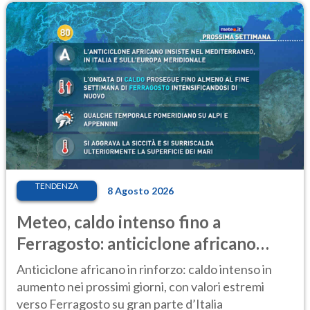
TENDENZA
8 Agosto 2026
Meteo, caldo intenso fino a
Ferragosto: anticiclone africano
ancora protagonista
Anticiclone africano in rinforzo: caldo intenso in
aumento nei prossimi giorni, con valori estremi
verso Ferragosto su gran parte d’Italia