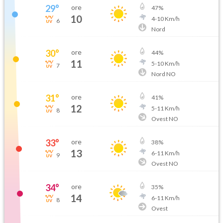
29
°
ore
47
%
10
4
-
10
Km/h
6
Nord
30
°
ore
44
%
11
5
-
10
Km/h
7
Nord NO
31
°
ore
41
%
12
5
-
11
Km/h
8
Ovest NO
33
°
ore
38
%
13
6
-
11
Km/h
9
Ovest NO
34
°
ore
35
%
14
6
-
11
Km/h
8
Ovest