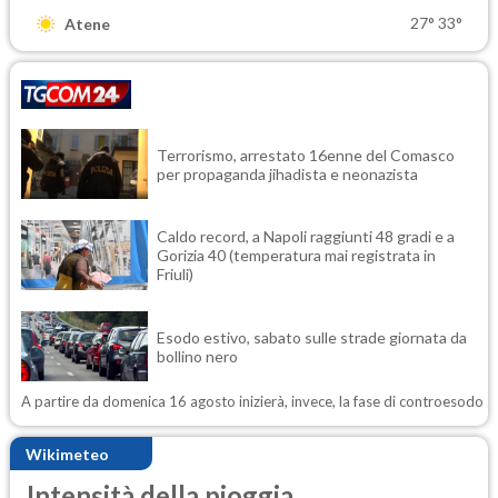
27°
33°
Atene
Terrorismo, arrestato 16enne del Comasco
per propaganda jihadista e neonazista
Caldo record, a Napoli raggiunti 48 gradi e a
Gorizia 40 (temperatura mai registrata in
Friuli)
Esodo estivo, sabato sulle strade giornata da
bollino nero
A partire da domenica 16 agosto inizierà, invece, la fase di controesodo
Wikimeteo
Intensità della pioggia