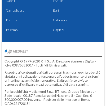
Napoli
L'Aquila
Campobasso
Bari
Potenza
Catanzaro
Palermo
Cagliari
Copyright © 1999-2020 RTI S.p.A. Direzione Business Digital -
P.Iva 03976881007 - Tutti i diritti riservati.
Rispetto ai contenuti e ai dati personali trasmessi e/o riprodotti è
vietata ogni utilizzazione funzionale all'addestramento di sistemi
di intelligenza artificiale generativa. È altresì fatto divieto
espresso di utilizzare mezzi automatizzati di data scraping.
Per la pubblicità
Mediamond S.p.a.
RTI spa, Gruppo Mediaset -
Sede legale: 00187 Roma Largo del Nazareno 8 - Cap. Soc. €
500.000.007,00 int. vers. - Registro delle Imprese di Roma,
C.F.06921720154