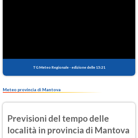
NO2
6.4
(Diossido di azoto)
SO2
0.8
(Anidride solforosa)
PM10
22.3
(Materia particolata)
TG Meteo Regionale
-
edizione delle 15:21
PM25
12.7
(Materia particolata)
Meteo provincia di Mantova
Previsioni del tempo delle
località in provincia di Mantova