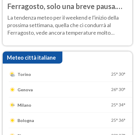
Ferragosto, solo una breve pausa.
Ecco dove
La tendenza meteo per il weekend e l'inizio della
prossima settimana, quella che ci condurrà al
Ferragosto, vede ancora temperature molto
elevate
Meteo città italiane
25°
30°
Torino
26°
30°
Genova
25°
34°
Milano
25°
36°
Bologna