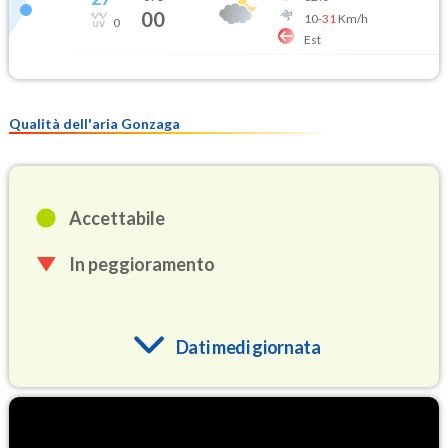
00
10
-
31
Km/h
0
Est
Qualità dell'aria Gonzaga
Accettabile
In peggioramento
Dati medi giornata
O3
90.1
(Ozono)