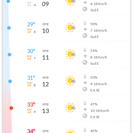
09
6
-
18
Km/h
4
Sud E
29
°
ore
58
%
10
7
-
18
Km/h
6
Sud E
30
°
ore
54
%
11
8
-
18
Km/h
7
Sud E
31
°
ore
50
%
12
9
-
18
Km/h
8
Est SE
33
°
ore
47
%
13
10
-
18
Km/h
9
Est SE
34
°
ore
43
%