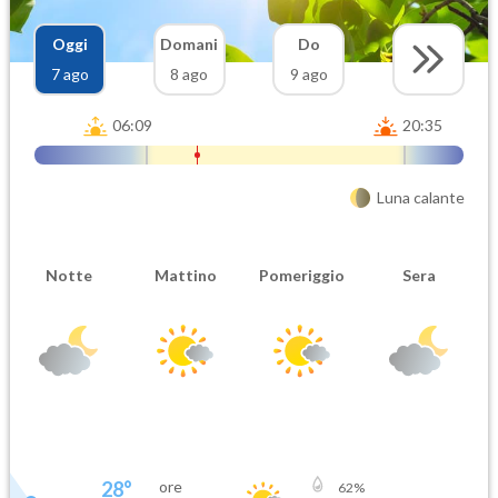
Oggi
Domani
Do
7 ago
8 ago
9 ago
06:09
20:35
Luna calante
Notte
Mattino
Pomeriggio
Sera
28
°
ore
62
%