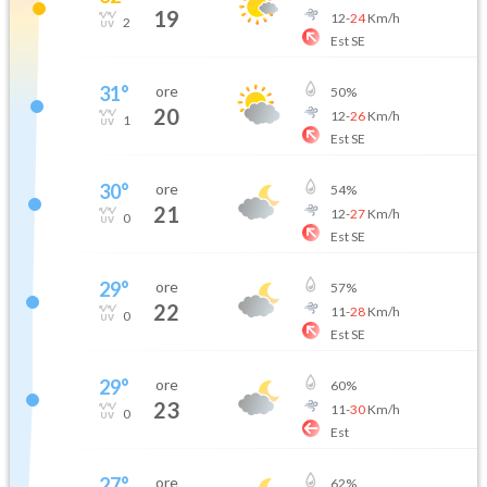
19
12
-
24
Km/h
2
Est SE
31
°
ore
50
%
20
12
-
26
Km/h
1
Est SE
30
°
ore
54
%
21
12
-
27
Km/h
0
Est SE
29
°
ore
57
%
22
11
-
28
Km/h
0
Est SE
29
°
ore
60
%
23
11
-
30
Km/h
0
Est
27
°
ore
62
%