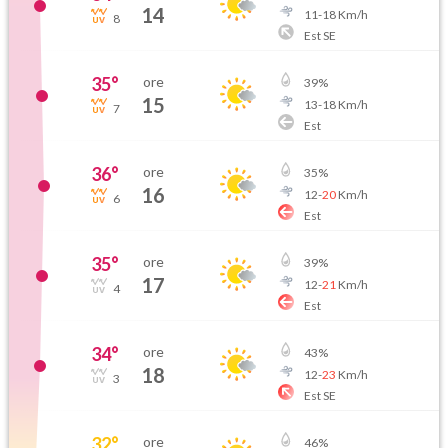
14
11
-
18
Km/h
8
Est SE
35
°
ore
39
%
15
13
-
18
Km/h
7
Est
36
°
ore
35
%
16
12
-
20
Km/h
6
Est
35
°
ore
39
%
17
12
-
21
Km/h
4
Est
34
°
ore
43
%
18
12
-
23
Km/h
3
Est SE
32
°
ore
46
%