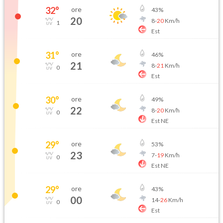
32
°
ore
43
%
20
8
-
20
Km/h
1
Est
31
°
ore
46
%
21
8
-
21
Km/h
0
Est
30
°
ore
49
%
22
8
-
20
Km/h
0
Est NE
29
°
ore
53
%
23
7
-
19
Km/h
0
Est NE
29
°
ore
43
%
00
14
-
26
Km/h
0
Est