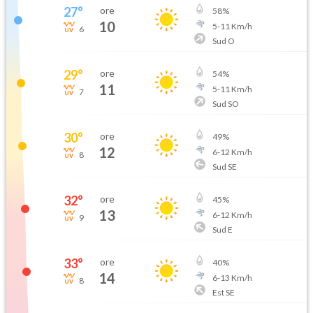
27
°
ore
58
%
10
5
-
11
Km/h
6
Sud O
29
°
ore
54
%
11
5
-
11
Km/h
7
Sud SO
30
°
ore
49
%
12
6
-
12
Km/h
8
Sud SE
32
°
ore
45
%
13
6
-
12
Km/h
9
Sud E
33
°
ore
40
%
14
6
-
13
Km/h
8
Est SE