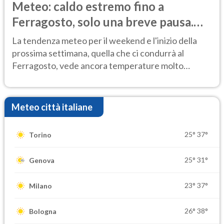
Meteo: caldo estremo fino a
Ferragosto, solo una breve pausa.
Ecco dove
La tendenza meteo per il weekend e l'inizio della
prossima settimana, quella che ci condurrà al
Ferragosto, vede ancora temperature molto
elevate
Meteo città italiane
25°
37°
Torino
25°
31°
Genova
23°
37°
Milano
26°
38°
Bologna