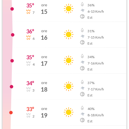
35
°
ore
36
%
15
6
-
13
Km/h
7
Est
36
°
ore
31
%
16
7
-
15
Km/h
6
Est
35
°
ore
34
%
17
7
-
16
Km/h
4
Est
34
°
ore
37
%
18
7
-
17
Km/h
3
Est
33
°
ore
40
%
19
8
-
18
Km/h
2
Est