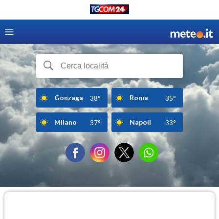
Gonzaga
Roma
38°
35°
Milano
Napoli
37°
33°