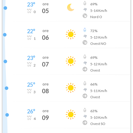
23
°
ore
69
%
05
5
-
14
Km/h
0
Nord O
22
°
ore
72
%
06
5
-
13
Km/h
1
Ovest NO
23
°
ore
69
%
07
5
-
12
Km/h
2
Ovest
25
°
ore
66
%
08
5
-
11
Km/h
3
Ovest
26
°
ore
63
%
09
5
-
10
Km/h
4
Ovest SO