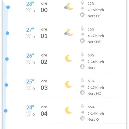
28
°
ore
55
%
00
7
-
18
Km/h
0
Nord NE
27
°
ore
58
%
01
6
-
17
Km/h
0
Nord NE
26
°
ore
60
%
02
5
-
16
Km/h
0
Nord
25
°
ore
63
%
03
5
-
15
Km/h
0
Nord NO
24
°
ore
66
%
04
5
-
14
Km/h
0
Nord O