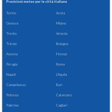
Previsioni meteo per le città italiane
Torino
Aosta
Genova
Milano
Trento
Venezia
Trieste
Bologna
Ancona
Firenze
Perugia
Roma
Napoli
L'Aquila
Campobasso
Bari
Potenza
Catanzaro
Palermo
Cagliari