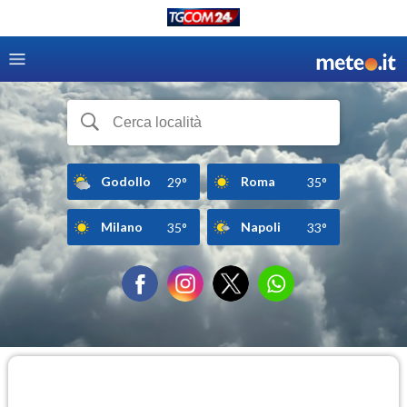
Godollo
Roma
29°
35°
Milano
Napoli
35°
33°