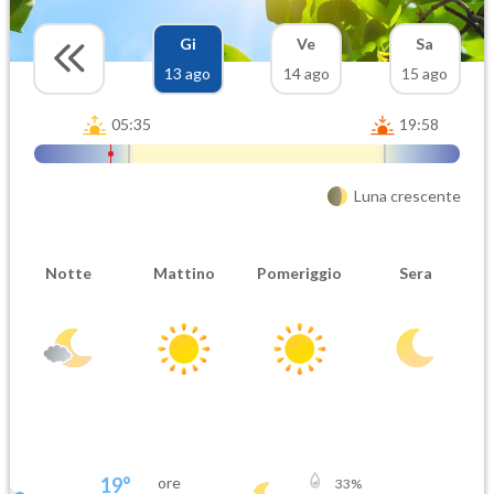
Gi
Ve
Sa
13 ago
14 ago
15 ago
05:35
19:58
Luna crescente
Notte
Mattino
Pomeriggio
Sera
19
°
ore
33
%