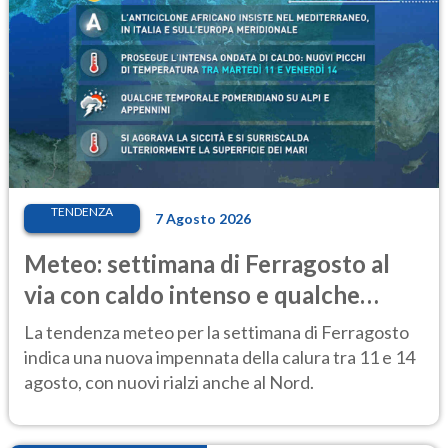
TENDENZA
7 Agosto 2026
Meteo: settimana di Ferragosto al
via con caldo intenso e qualche
temporale
La tendenza meteo per la settimana di Ferragosto
indica una nuova impennata della calura tra 11 e 14
agosto, con nuovi rialzi anche al Nord.