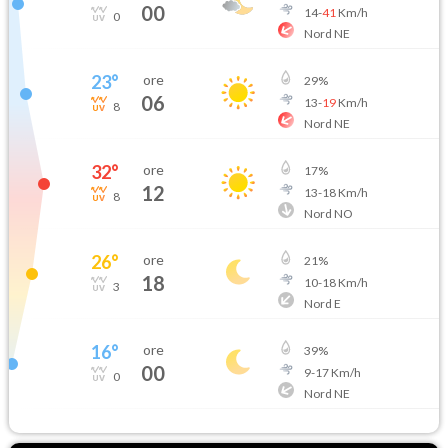
00
14
-
41
Km/h
0
Nord NE
23
°
ore
29
%
06
13
-
19
Km/h
8
Nord NE
32
°
ore
17
%
12
13
-
18
Km/h
8
Nord NO
26
°
ore
21
%
18
10
-
18
Km/h
3
Nord E
16
°
ore
39
%
00
9
-
17
Km/h
0
Nord NE