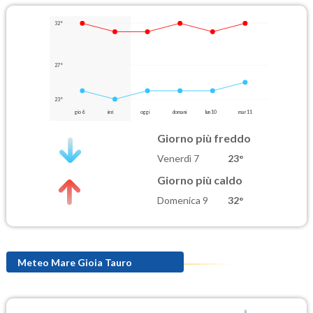
32°
27°
23°
gio 6
ieri
oggi
domani
lun 10
mar 11
Giorno più freddo
Venerdì 7
23°
Giorno più caldo
Domenica 9
32°
Meteo Mare Gioia Tauro