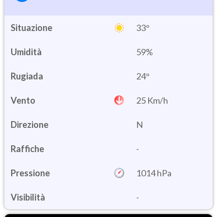
Situazione
33°
Umidità
59%
24°
Vento
25 Km/h
Direzione
N
Raffiche
-
Pressione
1014 hPa
Visibilità
-