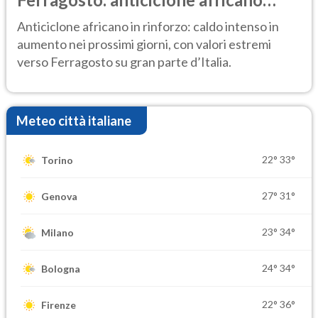
ancora protagonista
Anticiclone africano in rinforzo: caldo intenso in
aumento nei prossimi giorni, con valori estremi
verso Ferragosto su gran parte d’Italia.
Meteo città italiane
22°
33°
Torino
27°
31°
Genova
23°
34°
Milano
24°
34°
Bologna
22°
36°
Firenze