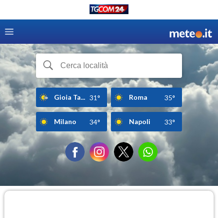
Gioia Ta...
Roma
31°
35°
Milano
Napoli
34°
33°