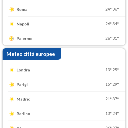
24°
36°
Roma
26°
34°
Napoli
26°
31°
Palermo
Meteo città europee
13°
25°
Londra
15°
29°
Parigi
21°
37°
Madrid
13°
24°
Berlino
26°
37°