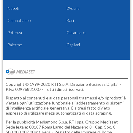
Napoli
L'Aquila
Campobasso
Bari
Potenza
Catanzaro
Palermo
Cagliari
Copyright © 1999-2020 RTI S.p.A. Direzione Business Digital -
P.Iva 03976881007 - Tutti i diritti riservati.
Rispetto ai contenuti e ai dati personali trasmessi e/o riprodotti è
vietata ogni utilizzazione funzionale all'addestramento di sistemi
di intelligenza artificiale generativa. È altresì fatto divieto
espresso di utilizzare mezzi automatizzati di data scraping.
Per la pubblicità
Mediamond S.p.a.
RTI spa, Gruppo Mediaset -
Sede legale: 00187 Roma Largo del Nazareno 8 - Cap. Soc. €
500.000.007,00 int. vers. - Registro delle Imprese di Roma,