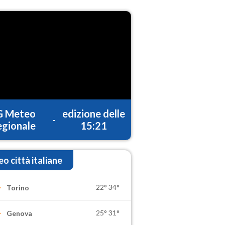
G Meteo
edizione delle
-
gionale
15:21
o città italiane
22°
34°
Torino
25°
31°
Genova