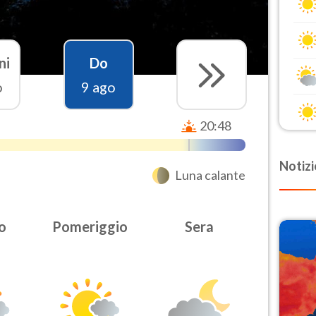
ni
Do
o
9 ago
20:48
Notizi
Luna calante
o
Pomeriggio
Sera