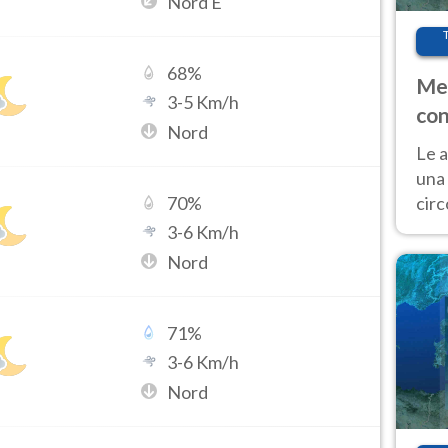
Nord E
68
%
Met
3
-
5
Km/h
con
Nord
Le a
una 
cir
70
%
del 
3
-
6
Km/h
gior
Nord
Fer
71
%
3
-
6
Km/h
Nord