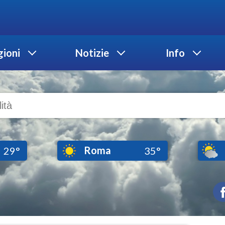
ioni
Notizie
Info
Roma
29°
35°