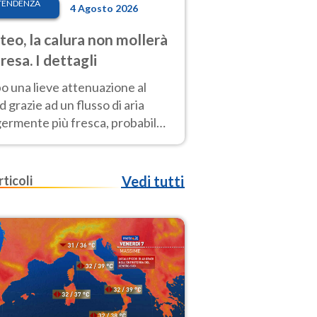
TENDENZA
4 Agosto 2026
eo, la calura non mollerà
presa. I dettagli
o una lieve attenuazione al
 grazie ad un flusso di aria
germente più fresca, probabile
o rinforzo dell’anticiclone
icano entro Ferragosto
rticoli
Vedi tutti