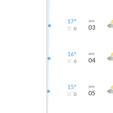
17
°
ore
03
0
16
°
ore
04
0
15
°
ore
05
0