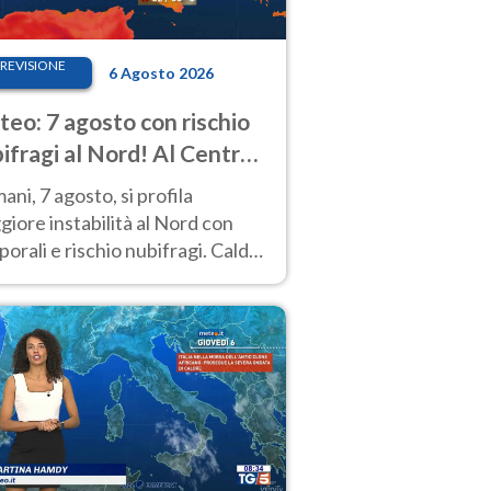
REVISIONE
6 Agosto 2026
eo: 7 agosto con rischio
ifragi al Nord! Al Centro-
 caldo estremo
ni, 7 agosto, si profila
iore instabilità al Nord con
orali e rischio nubifragi. Caldo
pre estremo al Centro-Sud. Le
isioni.