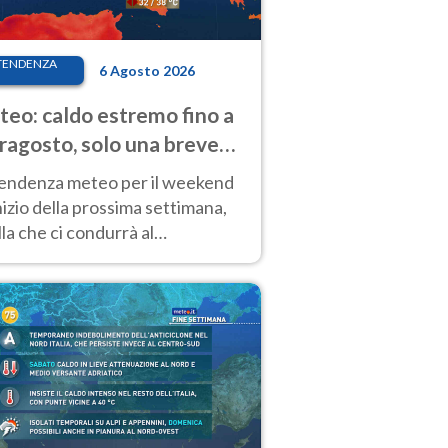
TENDENZA
6 Agosto 2026
eo: caldo estremo fino a
ragosto, solo una breve
sa. Ecco dove
tendenza meteo per il weekend
inizio della prossima settimana,
la che ci condurrà al
ragosto, vede ancora
perature molto elevate