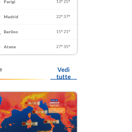
13°
25°
Parigi
22°
37°
Madrid
15°
21°
Berlino
27°
35°
Atene
e
Vedi
tutte