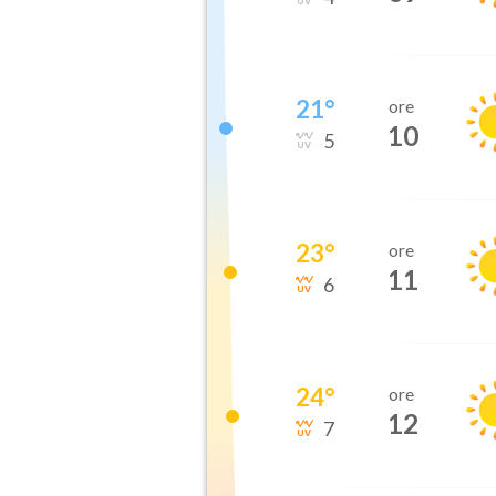
21
°
ore
10
5
23
°
ore
11
6
24
°
ore
12
7