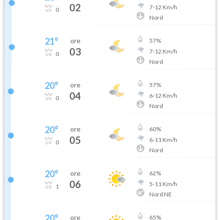
02
7
-
12
Km/h
0
Nord
21
°
ore
57
%
03
7
-
12
Km/h
0
Nord
20
°
ore
57
%
04
6
-
12
Km/h
0
Nord
20
°
ore
60
%
05
6
-
11
Km/h
0
Nord
20
°
ore
62
%
06
5
-
11
Km/h
1
Nord NE
20
°
ore
65
%