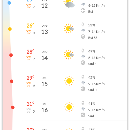
12
6
-
12
Km/h
7
Est
26
°
ore
53
%
13
7
-
14
Km/h
8
Est SE
28
°
ore
49
%
14
8
-
15
Km/h
7
Sud E
29
°
ore
45
%
15
9
-
16
Km/h
6
Sud SE
31
°
ore
41
%
16
9
-
15
Km/h
5
Sud E
ore
43
%