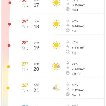
30
°
17
8
-
15
Km/h
4
Sud E
29
°
ore
46
%
18
8
-
14
Km/h
3
Est
28
°
ore
48
%
19
8
-
14
Km/h
2
Est
27
°
ore
51
%
20
7
-
13
Km/h
1
Est NE
26
°
ore
53
%
21
7
-
12
Km/h
0
Nord E