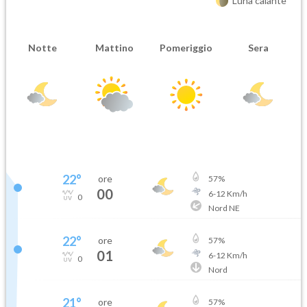
Luna calante
Notte
Mattino
Pomeriggio
Sera
22
°
ore
57
%
00
6
-
12
Km/h
0
Nord NE
22
°
ore
57
%
01
6
-
12
Km/h
0
Nord
21
°
ore
57
%