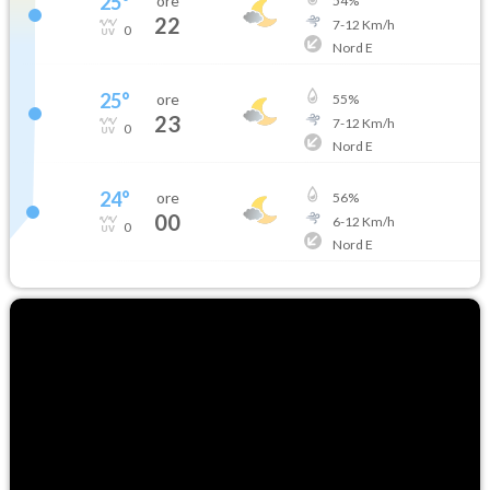
25
°
ore
54
%
22
7
-
12
Km/h
0
Nord E
25
°
ore
55
%
23
7
-
12
Km/h
0
Nord E
24
°
ore
56
%
00
6
-
12
Km/h
0
Nord E