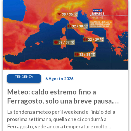
TENDENZA
6 Agosto 2026
Meteo: caldo estremo fino a
Ferragosto, solo una breve pausa.
Ecco dove
La tendenza meteo per il weekend e l'inizio della
prossima settimana, quella che ci condurrà al
Ferragosto, vede ancora temperature molto