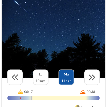
Lu
Ma
10 ago
11 ago
06:17
20:38