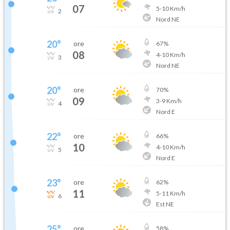
07
5
-
10
Km/h
2
Nord NE
20
°
ore
67
%
08
4
-
10
Km/h
3
Nord NE
20
°
ore
70
%
09
3
-
9
Km/h
4
Nord E
22
°
ore
66
%
10
4
-
10
Km/h
5
Nord E
23
°
ore
62
%
11
5
-
11
Km/h
6
Est NE
25
°
ore
58
%