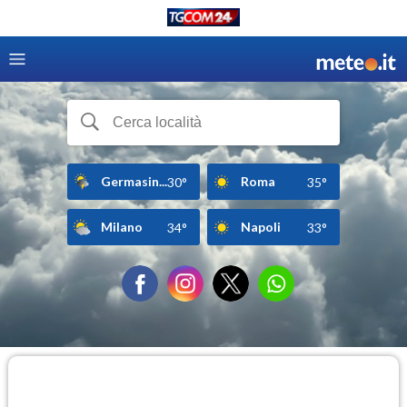
Germasin...
Roma
30°
35°
Milano
Napoli
34°
33°